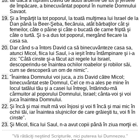
18.
Iar dacă a isprăvit David de adus arderile de tot şi jertfele
de împăcare, a binecuvântat poporul în numele Domnului
Savaot.
19.
Şi a împărţit la tot poporul, la toată mulţimea lui Israel de la
Dan până la Beer-Şeba, fiecăruia, atât bărbaţilor cât şi
femeilor, câte o pâine şi câte o bucată de carne friptă şi
câte o turtă. Şi s-a dus tot poporul, mergând fiecare la
casa sa.
20.
Dar când s-a întors David ca să binecuvânteze casa sa,
atunci Micol, fiica lui Saul, i-a ieşit întru întâmpinare şi i-a
zis: "Câtă cinste şi-a făcut azi regele lui Israel,
descoperindu-se înaintea ochilor roabelor şi robilor săi,
cum se descoperă un om de nimic".
21.
"Înaintea Domnului voi juca, a zis David către Micol;
binecuvântat este Domnul, Cel ce m-a ales pe mine în
locul tatălui tău şi a casei lui întregi, întărindu-mă
cârmuitor al poporului Domnului, Israel; cânta-voi şi voi
juca înaintea Domnului.
22.
Şi încă şi mai mult mă voi înjosi şi voi fi încă şi mai mic în
ochii tăi, iar înaintea slujnicilor de care grăieşti tu, voi fi în
cinste".
23.
Şi Micol, fiica lui Saul, n-a avut copii până în ziua morţii ei.
"Vă rătăciţi neştiind Scripturile, nici puterea lui Dumnezeu."