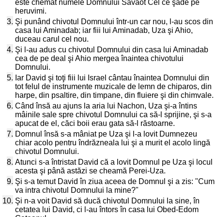
este chemat numele Domnului Savaot Cel ce şade pe
heruvimi.
3.
Şi punând chivotul Domnului într-un car nou, l-au scos din
casa lui Aminadab; iar fiii lui Aminadab, Uza şi Ahio,
duceau carul cel nou.
4.
Şi l-au adus cu chivotul Domnului din casa lui Aminadab
cea de pe deal şi Ahio mergea înaintea chivotului
Domnului.
5.
Iar David şi toţi fiii lui Israel cântau înaintea Domnului din
tot felul de instrumente muzicale de lemn de chiparos, din
harpe, din psaltire, din timpane, din fluiere şi din chimvale.
6.
Când însă au ajuns la aria lui Nachon, Uza şi-a întins
mâinile sale spre chivotul Domnului ca să-l sprijine, şi s-a
apucat de el, căci boii erau gata să-l răstoarne.
7.
Domnul însă s-a mâniat pe Uza şi l-a lovit Dumnezeu
chiar acolo pentru îndrăzneala lui şi a murit el acolo lingă
chivotul Domnului.
8.
Atunci s-a întristat David că a lovit Domnul pe Uza şi locul
acesta şi până astăzi se cheamă Perei-Uza.
9.
Şi s-a temut David în ziua aceea de Domnul şi a zis: "Cum
va intra chivotul Domnului la mine?"
10.
Şi n-a voit David să ducă chivotul Domnului la sine, în
cetatea lui David, ci l-au întors în casa lui Obed-Edom