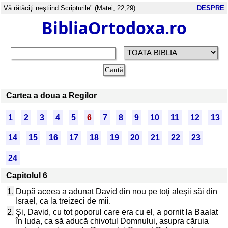
Vă rătăciţi neştiind Scripturile" (Matei, 22,29)
DESPRE
BibliaOrtodoxa.ro
Cartea a doua a Regilor
1
2
3
4
5
6
7
8
9
10
11
12
13
14
15
16
17
18
19
20
21
22
23
24
Capitolul 6
1.
După aceea a adunat David din nou pe toţi aleşii săi din
Israel, ca la treizeci de mii.
2.
Şi, David, cu tot poporul care era cu el, a pornit la Baalat
în Iuda, ca să aducă chivotul Domnului, asupra căruia