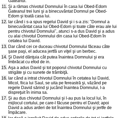
Gateanul.
11.
Şi a rămas chivotul Domnului în casa lui Obed-Edom
Gateanul trei luni şi a binecuvântat Domnul pe Obed-
Edom şi toată casa lui.
12.
Iar când i s-a spus regelui David şi i s-a zis: "Domnul a
binecuvântat casa lui Obed-Edom şi toate câte erau ale lui
pentru chivotul Domnului", atunci s-a dus David şi a adus
cu alai chivotul Domnului din casa lui Obed-Edom în
cetatea lui David.
13.
Dar când cei ce duceau chivotul Domnului făceau câte
şase paşi, el aducea jertfă un viţel şi un berbec.
14.
Şi David dănţuia cât putea înaintea Domnului şi era
îmbrăcat cu efod de in.
15.
Aşa a adus David şi tot poporul chivotul Domnului cu
strigăte şi cu sunete de trâmbiţă.
16.
Iar când a intrat chivotul Domnului în cetatea lui David,
Micol, fiica lui Saul, se uita pe fereastră şi, văzând pe
regele David sărind şi jucând înaintea Domnului, l-a
dispreţuit în inima sa.
17.
Şi au dus chivotul Domnului şi l-au pus la locul lui, în
mijlocul cortului, pe care-l făcuse pentru el David; apoi
David a adus arderi de tot înaintea Domnului şi jertfe de
împăcare.