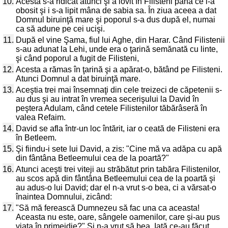
10.
Acesta s-a ridicat atunci şi a lovit în Filisteni până ce i-a
obosit şi i s-a lipit mâna de sabia sa. În ziua aceea a dat
Domnul biruinţă mare şi poporul s-a dus după el, numai
ca să adune pe cei ucişi.
11.
După el vine Şama, fiul lui Aghe, din Harar. Când Filistenii
s-au adunat la Lehi, unde era o ţarină semănată cu linte,
şi când poporul a fugit de Filisteni,
12.
Acesta a rămas în ţarină şi a apărat-o, bătând pe Filisteni.
Atunci Domnul a dat biruinţă mare.
13.
Aceştia trei mai însemnaţi din cele treizeci de căpetenii s-
au dus şi au intrat în vremea secerişului la David în
peştera Adulam, când cetele Filistenilor tăbărâseră în
valea Refaim.
14.
David se afla într-un loc întărit, iar o ceată de Filisteni era
în Betleem.
15.
Şi fiindu-i sete lui David, a zis: "Cine mă va adăpa cu apă
din fântâna Betleemului cea de la poartă?"
16.
Atunci aceşti trei viteji au străbătut prin tabăra Filistenilor,
au scos apă din fântâna Betleemului cea de la poartă şi
au adus-o lui David; dar el n-a vrut s-o bea, ci a vărsat-o
înaintea Domnului, zicând:
17.
"Să mă ferească Dumnezeu să fac una ca aceasta!
Aceasta nu este, oare, sângele oamenilor, care şi-au pus
viaţa în primejdie?" Şi n-a vrut să bea. Iată ce-au făcut