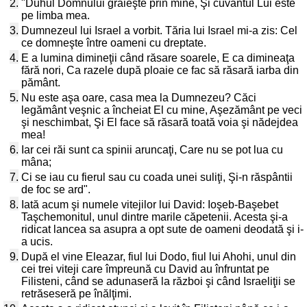
2.
"Duhul Domnului grăieşte prin mine, Şi cuvântul Lui este
pe limba mea.
3.
Dumnezeul lui Israel a vorbit. Tăria lui Israel mi-a zis: Cel
ce domneşte între oameni cu dreptate.
4.
E a lumina dimineţii când răsare soarele, E ca dimineaţa
fără nori, Ca razele după ploaie ce fac să răsară iarba din
pământ.
5.
Nu este aşa oare, casa mea la Dumnezeu? Căci
legământ veşnic a încheiat El cu mine, Aşezământ pe veci
şi neschimbat, Şi El face să răsară toată voia şi nădejdea
mea!
6.
Iar cei răi sunt ca spinii aruncaţi, Care nu se pot lua cu
mâna;
7.
Ci se iau cu fierul sau cu coada unei suliţi, Şi-n răspântii
de foc se ard".
8.
Iată acum şi numele vitejilor lui David: Ioşeb-Başebet
Taşchemonitul, unul dintre marile căpetenii. Acesta şi-a
ridicat lancea sa asupra a opt sute de oameni deodată şi i-
a ucis.
9.
După el vine Eleazar, fiul lui Dodo, fiul lui Ahohi, unul din
cei trei viteji care împreună cu David au înfruntat pe
Filisteni, când se adunaseră la război şi când Israeliţii se
retrăseseră pe înălţimi.