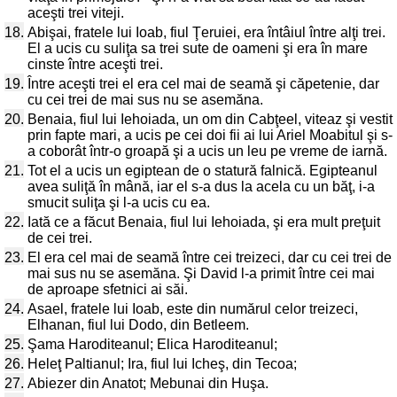
aceşti trei viteji.
18.
Abişai, fratele lui Ioab, fiul Ţeruiei, era întâiul între alţi trei.
El a ucis cu suliţa sa trei sute de oameni şi era în mare
cinste între aceşti trei.
19.
Între aceşti trei el era cel mai de seamă şi căpetenie, dar
cu cei trei de mai sus nu se asemăna.
20.
Benaia, fiul lui Iehoiada, un om din Cabţeel, viteaz şi vestit
prin fapte mari, a ucis pe cei doi fii ai lui Ariel Moabitul şi s-
a coborât într-o groapă şi a ucis un leu pe vreme de iarnă.
21.
Tot el a ucis un egiptean de o statură falnică. Egipteanul
avea suliţă în mână, iar el s-a dus la acela cu un băţ, i-a
smucit suliţa şi l-a ucis cu ea.
22.
Iată ce a făcut Benaia, fiul lui Iehoiada, şi era mult preţuit
de cei trei.
23.
El era cel mai de seamă între cei treizeci, dar cu cei trei de
mai sus nu se asemăna. Şi David l-a primit între cei mai
de aproape sfetnici ai săi.
24.
Asael, fratele lui Ioab, este din numărul celor treizeci,
Elhanan, fiul lui Dodo, din Betleem.
25.
Şama Haroditeanul; Elica Haroditeanul;
26.
Heleţ Paltianul; Ira, fiul lui Icheş, din Tecoa;
27.
Abiezer din Anatot; Mebunai din Huşa.