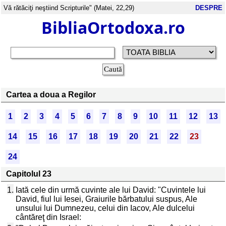
Vă rătăciţi neştiind Scripturile" (Matei, 22,29)
DESPRE
BibliaOrtodoxa.ro
Cartea a doua a Regilor
1
2
3
4
5
6
7
8
9
10
11
12
13
14
15
16
17
18
19
20
21
22
23
24
Capitolul 23
1.
Iată cele din urmă cuvinte ale lui David: "Cuvintele lui
David, fiul lui Iesei, Graiurile bărbatului suspus, Ale
unsului lui Dumnezeu, celui din Iacov, Ale dulcelui
cântăreţ din Israel: