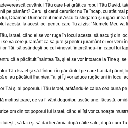
deverească cuvântul Tău care l-ai grăit cu robul Tău David, tat
i pe pământ? Cerul şi cerul cerurilor nu Te încap, cu atât mai p
ea lui, Doamne Dumnezeul meu! Ascultă strigarea şi rugăciunea l
plul acesta, la acest loc, pentru care Tu ai zis: "Numele Meu va f
, Israel, când ei se vor ruga în locul acesta; să asculţi din locul
 se va cere jurământ ca să jure şi pentru jurământ ei vor veni îna
ilor Tăi, să osândeşti pe cel vinovat, întorcându-i în capul lui fa
tru că a păcătuit înaintea Ta, şi ei se vor întoarce la Tine şi s
lui Tău Israel şi să-l întorci în pământul pe care l-ai dat părinţilor
că ei au păcătuit înaintea Ta, şi Îţi vor aduce rugăciuni în locul 
bilor Tăi şi al poporului Tău Israel, arătându-le calea cea bună p
 molipsitoare, de va fi vânt dogoritor, uscăciune, lăcustă, omidă,
ice om din tot poporul lui Israel, când ei îşi vor cunoaşte mustrare
miluieşti; să faci şi să dai fiecăruia după căile sale, după cum Tu c