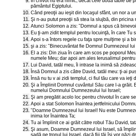
9.
În chivot nu era nimic, decât cele două table de p
pământul Egiptului.
10.
Când preoţii au ieşit din locaşul sfânt, un nor a 
11.
Şi n-au putut preoţii să stea la slujbă, din prici
12.
Atunci Solomon a zis: "Domnul a spus că binevoie
13.
Eu ţi-am zidit templul pentru locuinţă, în care Tu s
14.
Apoi s-a întors regele cu faţa spre mulţime şi a bin
15.
şi a zis: "Binecuvântat fie Domnul Dumnezeul lui 
16.
El a zis: Din ziua în care am scos pe poporul Meu I
numele Meu; dar apoi am ales Ierusalimul pentru 
17.
Lui David, tatăl meu, îi intrase la inimă să zide
18.
Însă Domnul a zis câtre David, tatăl meu: ţi-ai pu
19.
Însă nu tu v ai zidi templul, ci fiul tău care va ie
20.
Şi a Împlinit Domnul cuvântul Său care l-a grăit. 
numelui Domnului Dumnezeului lui Israel;
21.
Şi am pregătit acolo loc pentru chivotul în care se
22.
Apoi a stat Solomon înaintea jertfelnicului Domnului,
23.
"Doamne Dumnezeul lui Israel! Nu este Dumnezeu a
inima lor înaintea Ta;
24.
Tu ai împlinit ce ai grăit către robul Tău David, t
25.
Şi asum, Doamne Dumnezeul lui Israel, să împlineş
şadă pe tronul lui Israel, dacă fiii tăi îşi vor păz