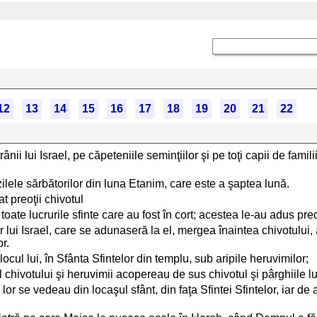
12
13
14
15
16
17
18
19
20
21
22
i lui Israel, pe căpeteniile seminţiilor şi pe toţi capii de familii
 zilele sărbătorilor din luna Etanim, care este a şaptea lună.
at preoţii chivotul
ate lucrurile sfinte care au fost în cort; acestea le-au adus preoţii
 lui Israel, care se adunaseră la el, mergea înaintea chivotului,
r.
ocul lui, în Sfânta Sfintelor din templu, sub aripile heruvimilor;
l chivotului şi heruvimii acopereau de sus chivotul şi pârghiile lu
or se vedeau din locaşul sfânt, din faţa Sfintei Sfintelor, iar de 