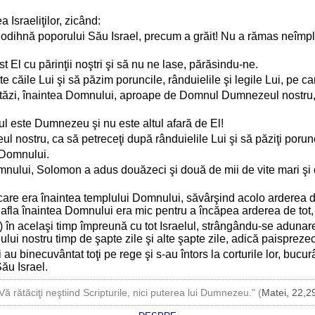
 Israeliţilor, zicând:
ihnă poporului Său Israel, precum a grăit! Nu a rămas neîmplini
El cu părinţii noştri şi să nu ne lase, părăsindu-ne.
ăile Lui şi să păzim poruncile, rânduielile şi legile Lui, pe care
stăzi, înaintea Domnului, aproape de Domnul Dumnezeul nostru, z
 este Dumnezeu şi nu este altul afară de El!
 nostru, ca să petreceţi după rânduielile Lui şi să păziţi porun
ă Domnului.
nului, Solomon a adus douăzeci şi două de mii de vite mari şi o
ţii care era înaintea templului Domnului, săvârşind acolo arderea d
 afla înaintea Domnului era mic pentru a încăpea arderea de tot,
) în acelaşi timp împreună cu tot Israelul, strângându-se adunar
ui nostru timp de şapte zile şi alte şapte zile, adică paisprezec
au binecuvântat toţi pe rege şi s-au întors la corturile lor, bucu
ău Israel.
Vă rătăciţi neştiind Scripturile, nici puterea lui Dumnezeu." (
Matei, 22,2