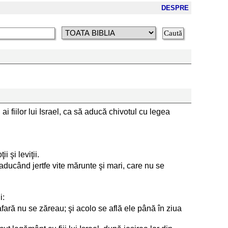
DESPRE
 ai fiilor lui Israel, ca să aducă chivotul cu legea
 şi leviţii.
 aducând jertfe vite mărunte şi mari, care nu se
i:
afară nu se zăreau; şi acolo se află ele până în ziua