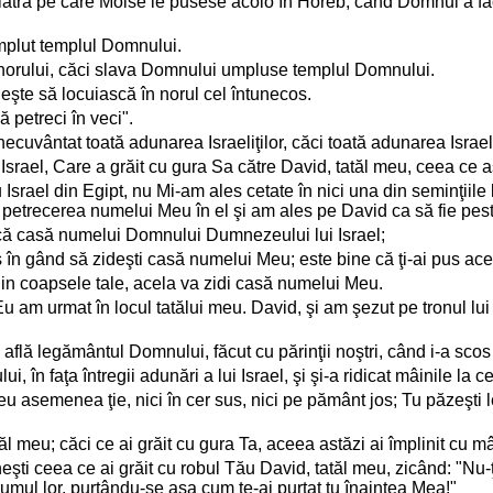
iatră pe care Moise le pusese acolo în Horeb, când Domnul a făcut
umplut templul Domnului.
na norului, căci slava Domnului umpluse templul Domnului.
şte să locuiască în norul cel întunecos.
ă petreci în veci".
ecuvântat toată adunarea Israeliţilor, căci toată adunarea Israeliţ
Israel, Care a grăit cu gura Sa către David, tatăl meu, ceea ce a
srael din Egipt, nu Mi-am ales cetate în nici una din seminţiile l
petrecerea numelui Meu în el şi am ales pe David ca să fie pest
ască casă numelui Domnului Dumnezeului lui Israel;
s în gând să zideşti casă numelui Meu; este bine că ţi-ai pus ace
ţi din coapsele tale, acela va zidi casă numelui Meu.
Eu am urmat în locul tatălui meu. David, şi am şezut pe tronul lu
 află legământul Domnului, făcut cu părinţii noştri, când i-a sco
 în faţa întregii adunări a lui Israel, şi şi-a ridicat mâinile la cer
semenea ţie, nici în cer sus, nici pe pământ jos; Tu păzeşti le
atăl meu; căci ce ai grăit cu gura Ta, aceea astăzi ai împlinit cu m
ti ceea ce ai grăit cu robul Tău David, tatăl meu, zicând: "Nu-ţ
i drumul lor, purtându-se aşa cum te-ai purtat tu înaintea Mea!"