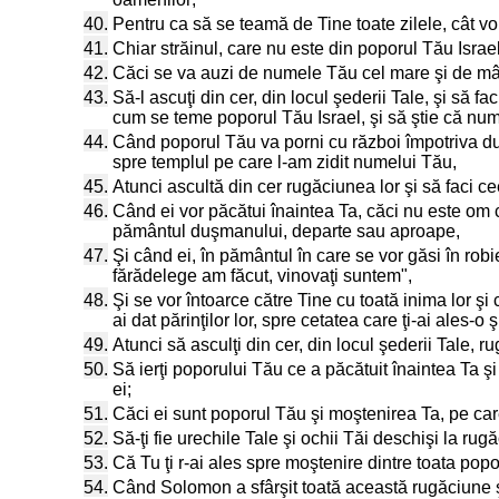
40.
Pentru ca să se teamă de Tine toate zilele, cât vor 
41.
Chiar străinul, care nu este din poporul Tău Isra
42.
Căci se va auzi de numele Tău cel mare şi de mâna 
43.
Să-l ascuţi din cer, din locul şederii Tale, şi să 
cum se teme poporul Tău Israel, şi să ştie că nu
44.
Când poporul Tău va porni cu război împotriva duş
spre templul pe care l-am zidit numelui Tău,
45.
Atunci ascultă din cer rugăciunea lor şi să faci ce
46.
Când ei vor păcătui înaintea Ta, căci nu este om ca
pământul duşmanului, departe sau aproape,
47.
Şi când ei, în pământul în care se vor găsi în robie
fărădelege am făcut, vinovaţi suntem",
48.
Şi se vor întoarce către Tine cu toată inima lor şi 
ai dat părinţilor lor, spre cetatea care ţi-ai ales-
49.
Atunci să asculţi din cer, din locul şederii Tale, 
50.
Să ierţi poporului Tău ce a păcătuit înaintea Ta şi t
ei;
51.
Căci ei sunt poporul Tău şi moştenirea Ta, pe care 
52.
Să-ţi fie urechile Tale şi ochii Tăi deschişi la ru
53.
Că Tu ţi r-ai ales spre moştenire dintre toata pop
54.
Când Solomon a sfârşit toată această rugăciune şi