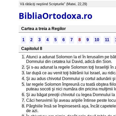
Vă rătăciţi neştiind Scripturile" (Matei, 22,29)
BibliaOrtodoxa.ro
Cartea a treia a Regilor
1
2
3
4
5
6
7
8
9
10
11
Capitolul 8
1.
Atunci a adunat Solomon la el în Ierusalim pe bătrâni
Domnului din cetatea lui David, adică din Sion.
2.
Şi s-au adunat la regele Solomon toţi Israeliţii în
3.
Iar după ce au venit toţi bătrânii lui Israel, au ridic
4.
Şi au adus chivotul Domnului şi cortul adunării şi to
5.
Iar regele Solomon împreună cu toată obştea fiilor
puteau socoti şi nici număra din pricina mulţimii lo
6.
Şi au băgat preoţii chivotul cu legea Domnului la l
7.
Căci heruvimii îşi aveau aripile întinse peste locu
8.
Pârghiile însă se împinseseră aşa, încât capetele l
de azi.