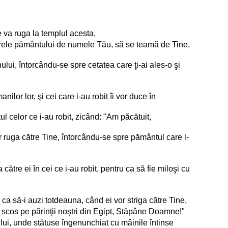
e va ruga la templul acesta,
popoarele pământului de numele Tău, să se teamă de Tine,
ui, întorcându-se spre cetatea care ţi-ai ales-o şi
lor lor, şi cei care i-au robit îi vor duce în
tul celor ce i-au robit, zicând: "Am păcătuit,
vor ruga către Tine, întorcându-se spre pământul care l-
 către ei în cei ce i-au robit, pentru ca să fie miloşi cu
 ca să-i auzi totdeauna, când ei vor striga către Tine,
i scos pe părinţii noştri din Egipt, Stăpâne Doamne!"
lui, unde stătuse îngenunchiat cu mâinile întinse