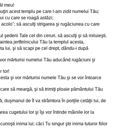
ăl meu!
uţin acest templu pe care l-am zidit numelui Tău;
ui cu care se roagă astăzi;
i acolo"; să asculţi strigarea şi rugăciunea cu care
 şederii Tale cel din ceruri, să asculţi şi să miluieşti.
intea jertfelnicului Tău la templul acesta,
pta lui, şi să scapi pe cel drept, dându-i după
e vor mărturisi numelui Tău aducând rugăciuni şi
 lor!
acesta şi vor mărturisi numele Tău şi se vor întoarce
e care să meargă, şi să trimiţi ploaie pământului Tău
 duşmanul de îl va strâmtora în porţile cetăţii lui, de
a cugetului lor şi îşi vor întinde mâinile lor la
unoşti inima lui; căci Tu singur ştii inima tuturor fiilor