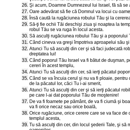
26.
Şi acum, Doamne Dumnezeul lui Israel, fă să se a
27.
Oare adevărat să fie că Domnul va locui cu oameni
28.
Însă caută la rugăciunea robului Tău şi la cerer
29.
Să-ţi fie ochii Tăi deschişi ziua şi noaptea la tem
robul Tău se va ruga în locul acesta.
30.
Să asculţi rugăciunea robului Tău şi a poporului Tău
31.
Când cineva va greşi împotriva aproapelui său şi i
32.
Atunci Tu să asculţi din cer şi să faci judecată rob
dreptatea lui!
33.
Când poporul Tău Israel va fi bătut de duşman, pen
cereri în acest templu,
34.
Atunci Tu să asculţi din cer, să ierţi păcatul poporu
35.
Când se va încuia cerul şi nu va fi ploaie, pentru 
de la păcatul lor, căci Tu i-ai smerit,
36.
Atunci Tu să asculţi din cer şi să ierţi păcatul ro
pe care l-ai dat poporului Tău de moştenire!
37.
De va fi foamete pe pământ, de va fi ciumă şi boală
va fi orice necaz sau orice boală,
38.
Orice rugăciune, orice cerere care se va face de or
templul acesta,
39.
Tu să asculţi din cer, din locul şederii Tale, şi să 
oamenilor;