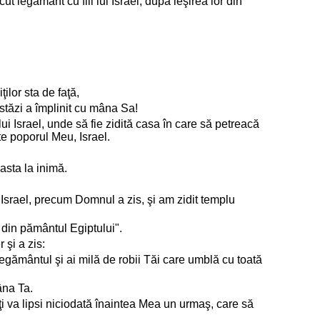
 legământ cu fiii lui Israel, după ieşirea lor din
ilor sta de faţă,
stăzi a împlinit cu mâna Sa!
ui Israel, unde să fie zidită casa în care să petreacă
e poporul Meu, Israel.
asta la inimă.
i Israel, precum Domnul a zis, şi am zidit templu
s din pământul Egiptului".
 şi a zis:
gământul şi ai milă de robii Tăi care umblă cu toată
âna Ta.
i va lipsi niciodată înaintea Mea un urmaş, care să