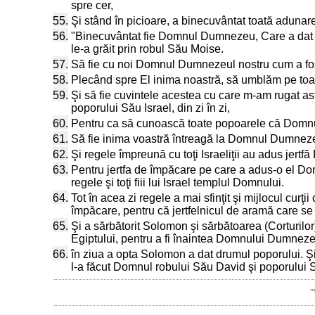
spre cer,
55.
Şi stând în picioare, a binecuvântat toată adunarea
56.
"Binecuvântat fie Domnul Dumnezeu, Care a dat od
le-a grăit prin robul Său Moise.
57.
Să fie cu noi Domnul Dumnezeul nostru cum a fost 
58.
Plecând spre El inima noastră, să umblăm pe toate c
59.
Şi să fie cuvintele acestea cu care m-am rugat a
poporului Său Israel, din zi în zi,
60.
Pentru ca să cunoască toate popoarele că Domnul
61.
Să fie inima voastră întreagă la Domnul Dumnezeul
62.
Şi regele împreună cu toţi Israeliţii au adus jertf
63.
Pentru jertfa de împăcare pe care a adus-o el Dom
regele şi toţi fiii lui Israel templul Domnului.
64.
Tot în acea zi regele a mai sfinţit şi mijlocul cur
împăcare, pentru că jertfelnicul de aramă care se
65.
Şi a sărbătorit Solomon şi sărbătoarea (Corturilor
Egiptului, pentru a fi înaintea Domnului Dumnezeul
66.
în ziua a opta Solomon a dat drumul poporului. Şi 
l-a făcut Domnul robului Său David şi poporului S
"