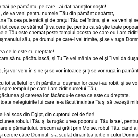
trăi pe pământul pe care l-ai dat părinţilor noştri!
el, de va veni pentru numele Tău din pământ depărtat,
Ta cea puternică şi de braţul Tău cel întins, şi el va veni şi s
faci tot ceea ce străinul Îţi va cere ţie, pentru ca să ştie toate 
mele Tău este chemat peste templul acesta pe care eu l-am zidit!
manului său, pe drumul pe care-l vei trimite, şi se v ruga Domnul
ea ce le este cu dreptate!
re să nu păcătuiască, şi Tu Te vei mânia pe ei şi îi vei da duşmani
, îşi vor veni în sine şi se vor întoarce şi ţi se vor ruga în pămân
cu tot sufletul lor, în pământul duşmanilor care i-au robit, şi se 
o şi spre templul pe care l-am zidit numelui Tău,
rugăciunea şi cererea lor, făcându-le ceea ce este cu dreptate.
oate nelegiuirile lui care le-a făcut înaintea Ta şi să trezeşti mila
l-ai scos din Egipt, din cuptorul cel de fier!
găciunea robului Tău şi la rugăciunea poporului Tău Israel, pentru
oarele pământului, precum ai grăit prin Moise, robul Tău, când a
 cerere către Domnul, s-a sculat dinaintea jertfelnicului Domnu