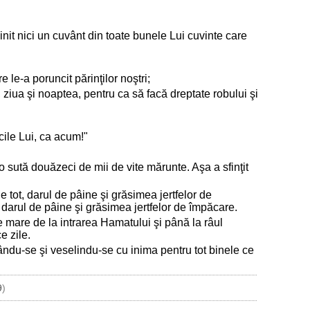
t nici un cuvânt din toate bunele Lui cuvinte care
 le-a poruncit părinţilor noştri;
iua şi noaptea, pentru ca să facă dreptate robului şi
cile Lui, ca acum!"
 sută douăzeci de mii de vite mărunte. Aşa a sfinţit
e tot, darul de pâine şi grăsimea jertfelor de
 darul de pâine şi grăsimea jertfelor de împăcare.
e mare de la intrarea Hamatului şi până la râul
e zile.
rându-se şi veselindu-se cu inima pentru tot binele ce
9
)