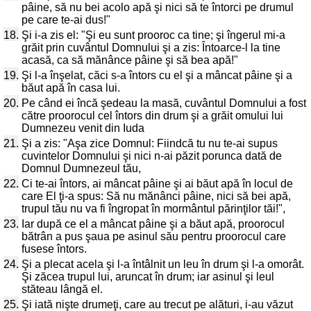
pâine, să nu bei acolo apă şi nici să te întorci pe drumul
pe care te-ai dus!"
18.
Şi i-a zis el: "Şi eu sunt prooroc ca tine; şi îngerul mi-a
grăit prin cuvântul Domnului şi a zis: Întoarce-l la tine
acasă, ca să mănânce pâine şi să bea apă!"
19.
Şi l-a înşelat, căci s-a întors cu el şi a mâncat pâine şi a
băut apă în casa lui.
20.
Pe când ei încă şedeau la masă, cuvântul Domnului a fost
către proorocul cel întors din drum şi a grăit omului lui
Dumnezeu venit din Iuda
21.
Şi a zis: "Aşa zice Domnul: Fiindcă tu nu te-ai supus
cuvintelor Domnului şi nici n-ai păzit porunca dată de
Domnul Dumnezeul tău,
22.
Ci te-ai întors, ai mâncat pâine şi ai băut apă în locul de
care El ţi-a spus: Să nu mănânci pâine, nici să bei apă,
trupul tău nu va fi îngropat în mormântul părinţilor tăi!",
23.
Iar după ce el a mâncat pâine şi a băut apă, proorocul
bătrân a pus şaua pe asinul său pentru proorocul care
fusese întors.
24.
Şi a plecat acela şi l-a întâlnit un leu în drum şi l-a omorât.
Şi zăcea trupul lui, aruncat în drum; iar asinul şi leul
stăteau lângă el.
25.
Şi iată nişte drumeţi, care au trecut pe alături, i-au văzut