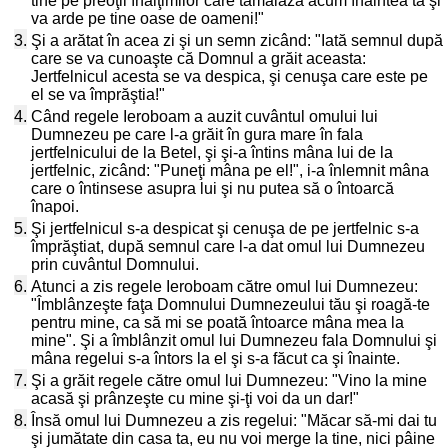
tine pe preoţii înălţimilor care tămâiază acum înaintea ta şi
va arde pe tine oase de oameni!"
3.
Şi a arătat în acea zi şi un semn zicând: "Iată semnul după
care se va cunoaşte că Domnul a grăit aceasta:
Jertfelnicul acesta se va despica, şi cenuşa care este pe
el se va împrăştia!"
4.
Când regele Ieroboam a auzit cuvântul omului lui
Dumnezeu pe care l-a grăit în gura mare în fala
jertfelnicului de la Betel, şi şi-a întins mâna lui de la
jertfelnic, zicând: "Puneţi mâna pe el!", i-a înlemnit mâna
care o întinsese asupra lui şi nu putea să o întoarcă
înapoi.
5.
Şi jertfelnicul s-a despicat şi cenuşa de pe jertfelnic s-a
împrăştiat, după semnul care l-a dat omul lui Dumnezeu
prin cuvântul Domnului.
6.
Atunci a zis regele Ieroboam către omul lui Dumnezeu:
"Îmblânzeşte faţa Domnului Dumnezeului tău şi roagă-te
pentru mine, ca să mi se poată întoarce mâna mea la
mine". Şi a îmblânzit omul lui Dumnezeu fala Domnului şi
mâna regelui s-a întors la el şi s-a făcut ca şi înainte.
7.
Şi a grăit regele către omul lui Dumnezeu: "Vino la mine
acasă şi prânzeşte cu mine şi-ţi voi da un dar!"
8.
Însă omul lui Dumnezeu a zis regelui: "Măcar să-mi dai tu
şi jumătate din casa ta, eu nu voi merge la tine, nici pâine