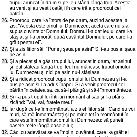
trupul aruncat în drum şi pe leu stând lângă trup. Aceştia
au venit şi au vestit cetăţii în care trăia proorocul cel
bătrân.
26.
Proorocul care l-a întors de pe drum, auzind acestea, a
zis: "Acesta este omul lui Dumnezeu, acela care nu s-a
supus cuvintelor Domnului; Domnul l-a dat leului care l-a
sfâşiat şi l-a omorât, după cuvântul Domnului, pe care l-a
grăit pentru el".
27.
Şi a zis fiilor săi: "Puneţi şaua pe asin!" Şi i-au pus ei şaua
pe asin.
28.
Şi a plecat şi a găsit trupul lui, aruncat în drum, iar asinul
şi leul stăteau lângă trup; leul nu mâncase trupul omului
lui Dumnezeu şi nici pe asin nu-l sfâşiase.
29.
Şi a ridicat proorocul trupul omului lui Dumnezeu şi l-a
pus pe asin şi l-a adus înapoi. Şi a venit proorocul cel
bătrân în cetatea sa, ca să-l plângă şi să-l înmormânteze.
30.
Şi i-a pus trupul lui într-un mormânt al său şi l-a plâns,
zicând: "Vai, vai, fratele meu!"
31.
Iar după ce l-a înmormântat, a zis el fiilor săi: "Când eu voi
muri, să mă înmormântaţi şi pe mine tot în mormântul în
care este înmormântat omul lui Dumnezeu; să puneţi
oasele mele lângă oasele lui;
32.
Căci cu adevărat se va împlini cuvântul, care l-a grăit el