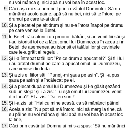
nu voi mânca şi nici apă nu voi bea în acest loc.
9.
Căci aşa mi s-a poruncit prin cuvântul Domnului: Să nu
mănânci acolo pâine, apă să nu bei, nici să te întorci pe
drumul pe care te-ai dus!"
10.
Şi a plecat el pe alt drum şi nu s-a întors înapoi pe drumul
pe care venise la Betel.
11.
În Betel trăia atunci un prooroc bătrân; şi au venit fiii săi şi
i-au istorisit tot ce a făcut omul lui Dumnezeu în acea zi în
Betel; de asemenea au istorisit ei tatălui lor şi cuvintele
care le-a grăit el regelui.
12.
Şi i-a întrebat tatăl lor: "Pe ce drum a apucat el?" Şi fiii lui
i-au arătat drumul pe care a apucat omul lui Dumnezeu,
care venise din Iuda.
13.
Şi a zis el fiilor săi: "Puneţi-mi şaua pe asin". Şi i-a pus
şaua pe asin şi a încălecat pe el.
14.
Şi a plecat după omul lui Dumnezeu şi l-a găsit şezând
sub un stejar şi i-a zis: "Tu eşti omul lui Dumnezeu venit
din Iuda?" El a zis: "Da, eu sunt!"
15.
Şi i-a zis lui: "Hai cu mine acasă, ca să mănânci pâine!
16.
Acela a zis: "Nu pot să mă întorc, nici să merg la tine, că
eu pâine nu voi mânca şi nici apă nu voi bea în acest loc
la tine,
17.
Căci prin cuvântul Domnului mi s-a spus: "Să nu mănânci