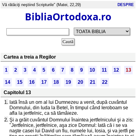
Vă rătăciţi neştiind Scripturile" (Matei, 22,29)
DESPRE
BibliaOrtodoxa.ro
Cartea a treia a Regilor
1
2
3
4
5
6
7
8
9
10
11
12
13
14
15
16
17
18
19
20
21
22
Capitolul 13
1.
Iată însă un om al lui Dumnezeu a venit, după cuvântul
Domnului, din Iuda la Betel, în timpul când Ieroboam se
afla la jertfelnic, ca să tămâieze.
2.
Şi a grăit cuvântul Domnului înaintea jertfelnicului şi a zis:
"Jertfelnice, jertfelnice, aşa zice Domnul: Iată că i se va
naşte casei lui David un fiu, numele lui, Iosia, şi va jertfi pe