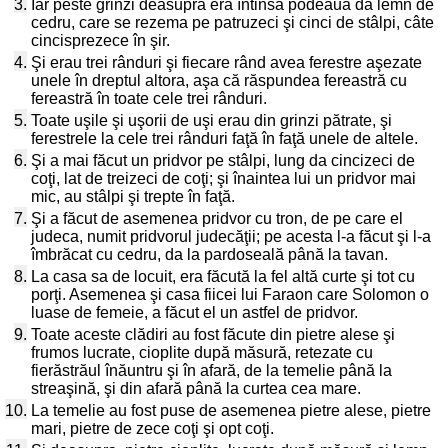
3.
Iar peste grinzi deasupra era întinsă podeaua da lemn de
cedru, care se rezema pe patruzeci şi cinci de stâlpi, câte
cincisprezece în şir.
4.
Şi erau trei rânduri şi fiecare rând avea ferestre aşezate
unele în dreptul altora, aşa că răspundea fereastră cu
fereastră în toate cele trei rânduri.
5.
Toate uşile şi uşorii de uşi erau din grinzi pătrate, şi
ferestrele la cele trei rânduri faţă în faţă unele de altele.
6.
Şi a mai făcut un pridvor pe stâlpi, lung da cincizeci de
coţi, lat de treizeci de coţi; şi înaintea lui un pridvor mai
mic, au stâlpi şi trepte în faţă.
7.
Şi a făcut de asemenea pridvor cu tron, de pe care el
judeca, numit pridvorul judecăţii; pe acesta l-a făcut şi l-a
îmbrăcat cu cedru, da la pardoseală până la tavan.
8.
La casa sa de locuit, era făcută la fel altă curte şi tot cu
porţi. Asemenea şi casa fiicei lui Faraon care Solomon o
luase de femeie, a făcut el un astfel de pridvor.
9.
Toate aceste clădiri au fost făcute din pietre alese şi
frumos lucrate, cioplite după măsură, retezate cu
fierăstrăul înăuntru şi în afară, de la temelie până la
streaşină, şi din afară până la curtea cea mare.
10.
La temelie au fost puse de asemenea pietre alese, pietre
mari, pietre de zece coţi şi opt coţi.