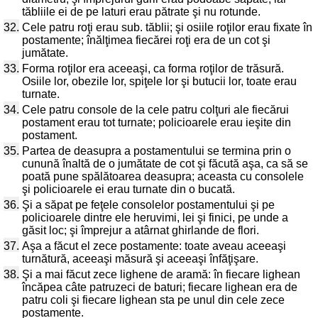
tăbliile ei de pe laturi erau pătrate şi nu rotunde.
32.
Cele patru roţi erau sub. tăblii; şi osiile roţilor erau fixate în
postamente; înălţimea fiecărei roţi era de un cot şi
jumătate.
33.
Forma roţilor era aceeaşi, ca forma roţilor de trăsură.
Osiile lor, obezile lor, spiţele lor şi butucii lor, toate erau
turnate.
34.
Cele patru console de la cele patru colţuri ale fiecărui
postament erau tot turnate; policioarele erau ieşite din
postament.
35.
Partea de deasupra a postamentului se termina prin o
cunună înaltă de o jumătate de cot şi făcută aşa, ca să se
poată pune spălătoarea deasupra; aceasta cu consolele
şi policioarele ei erau turnate din o bucată.
36.
Şi a săpat pe feţele consolelor postamentului şi pe
policioarele dintre ele heruvimi, lei şi finici, pe unde a
găsit loc; şi împrejur a atârnat ghirlande de flori.
37.
Aşa a făcut el zece postamente: toate aveau aceeaşi
turnătură, aceeaşi măsură şi aceeaşi înfăţişare.
38.
Şi a mai făcut zece lighene de aramă: în fiecare lighean
încăpea câte patruzeci de baturi; fiecare lighean era de
patru coli şi fiecare lighean sta pe unul din cele zece
postamente.