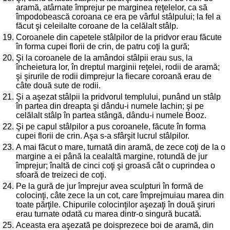
aramă, atârnate împrejur pe marginea reţelelor, ca să
împodobească coroana ce era pe vârful stâlpului; la fel a
făcut şi celeilalte coroane de la celălalt stâlp.
19.
Coroanele din capetele stâlpilor de la pridvor erau făcute
în forma cupei florii de crin, de patru coţi la gură;
20.
Şi la coroanele de la amândoi stâlpii erau sus, la
încheietura lor, în dreptul marginii reţelei, rodii de aramă;
şi şirurile de rodii dimprejur la fiecare coroană erau de
câte două sute de rodii.
21.
Şi a aşezat stâlpii la pridvorul templului, punând un stâlp
în partea din dreapta şi dându-i numele Iachin; şi pe
celălalt stâlp în partea stângă, dându-i numele Booz.
22.
Şi pe capul stâlpilor a pus coroanele, făcute în forma
cupei florii de crin. Aşa s-a sfârşit lucrul stâlpilor.
23.
A mai făcut o mare, turnată din aramă, de zece coţi de la o
margine a ei până la cealaltă margine, rotundă de jur
împrejur; înaltă de cinci coţi şi groasă cât o cuprindea o
sfoară de treizeci de coţi.
24.
Pe la gură de jur împrejur avea sculpturi în formă de
colocinţi, câte zece la un cot, care împrejmuiau marea din
toate părţile. Chipurile colocinţilor aşezaţi în două şiruri
erau turnate odată cu marea dintr-o singură bucată.
25.
Aceasta era aşezată pe doisprezece boi de aramă, din