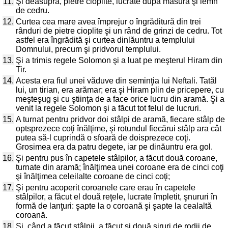
11.
Şi deasupra, pietre cioplite, lucrate după măsură şi lemn
de cedru.
12.
Curtea cea mare avea împrejur o îngrăditură din trei
rânduri de pietre cioplite şi un rând de grinzi de cedru. Tot
astfel era îngrădită şi curtea dinlăuntru a templului
Domnului, precum şi pridvorul templului.
13.
Şi a trimis regele Solomon şi a luat pe meşterul Hiram din
Tir.
14.
Acesta era fiul unei văduve din seminţia lui Neftali. Tatăl
lui, un tirian, era arămar; era şi Hiram plin de pricepere, cu
meşteşug şi cu ştiinţa de a face orice lucru din aramă. Şi a
venit la regele Solomon şi a făcut tot felul de lucruri.
15.
A turnat pentru pridvor doi stâlpi de aramă, fiecare stâlp de
optsprezece coţi înălţime, şi rotundul fiecărui stâlp ara cât
putea să-l cuprindă o sfoară de doisprezece coţi.
Grosimea era da patru degete, iar pe dinăuntru era gol.
16.
Şi pentru pus în capetele stâlpilor, a făcut două coroane,
turnate din aramă; înălţimea unei coroane era de cinci coţi
şi înălţimea celeilalte coroane de cinci coţi;
17.
Şi pentru acoperit coroanele care erau în capetele
stâlpilor, a făcut el două reţele, lucrate împletit, şnururi în
formă de lanţuri: şapte la o coroană şi şapte la cealaltă
coroană.
18.
Şi, când a făcut stâlpii, a făcut şi două şiruri de rodii de