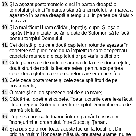
39.
Şi a aşezat postamentele cinci în partea dreaptă a
templului şi cinci în partea stângă a templului, iar marea a
aşezat-o în partea dreaptă a templului în partea de răsărit-
miazăzi.
40.
Şi a mai făcut Hiram căldări, lopeţi şi cupe. Şi aşa a
isprăvit Hiram toate lucrările date de Solomon să le facă
pentru templul Domnului:
41.
Cei doi stâlpi cu cele două capiteluri rotunde aşezate în
capetele stâlpilor; cele două împletituri care acopereau
capetele rotunde ale capitelurilor pe vârful stâlpilor;
42.
Cele patru sute de rodii de aramă de la cele două reţele;
două şiruri de rodii la fiecare reţea, pentru acoperirea
celor două globuri ale coroanelor care erau pe stâlpi;
43.
Cele zece postamente şi cele zece spălători de pe
postamente;
44.
O mare şi cei doisprezece boi de sub mare;
45.
Căldările, lopeţile şi cupele. Toate lucrurile care le-a făcut
Hiram regelui Solomon pentru templul Domnului erau de
aramă şlefuită.
46.
Regele a pus să le toarne într-un pământ clisos din
împrejurimile Iordanului, între Sucot şi Ţartan.
47.
Şi a pus Solomon toate aceste lucruri la locul lor. Din
pricina mulţimii lor peste măsură, greutatea aramei nu se