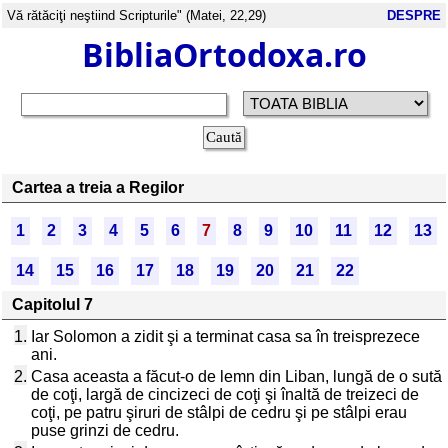
Vă rătăciţi neştiind Scripturile" (Matei, 22,29)
DESPRE
BibliaOrtodoxa.ro
Cartea a treia a Regilor
1
2
3
4
5
6
7
8
9
10
11
12
13
14
15
16
17
18
19
20
21
22
Capitolul 7
1.
Iar Solomon a zidit şi a terminat casa sa în treisprezece
ani.
2.
Casa aceasta a făcut-o de lemn din Liban, lungă de o sută
de coţi, largă de cincizeci de coţi şi înaltă de treizeci de
coţi, pe patru şiruri de stâlpi de cedru şi pe stâlpi erau
puse grinzi de cedru.