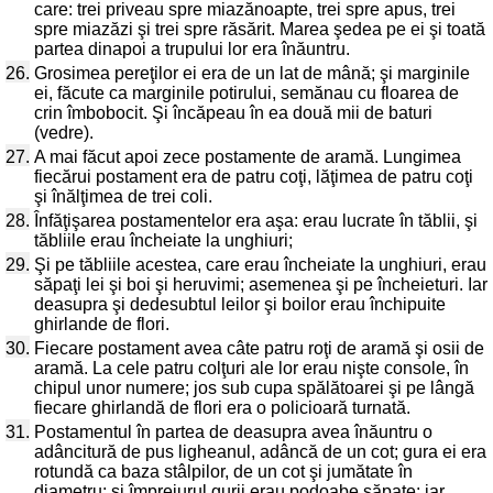
care: trei priveau spre miazănoapte, trei spre apus, trei
spre miazăzi şi trei spre răsărit. Marea şedea pe ei şi toată
partea dinapoi a trupului lor era înăuntru.
26.
Grosimea pereţilor ei era de un lat de mână; şi marginile
ei, făcute ca marginile potirului, semănau cu floarea de
crin îmbobocit. Şi încăpeau în ea două mii de baturi
(vedre).
27.
A mai făcut apoi zece postamente de aramă. Lungimea
fiecărui postament era de patru coţi, lăţimea de patru coţi
şi înălţimea de trei coli.
28.
Înfăţişarea postamentelor era aşa: erau lucrate în tăblii, şi
tăbliile erau încheiate la unghiuri;
29.
Şi pe tăbliile acestea, care erau încheiate la unghiuri, erau
săpaţi lei şi boi şi heruvimi; asemenea şi pe încheieturi. Iar
deasupra şi dedesubtul leilor şi boilor erau închipuite
ghirlande de flori.
30.
Fiecare postament avea câte patru roţi de aramă şi osii de
aramă. La cele patru colţuri ale lor erau nişte console, în
chipul unor numere; jos sub cupa spălătoarei şi pe lângă
fiecare ghirlandă de flori era o policioară turnată.
31.
Postamentul în partea de deasupra avea înăuntru o
adâncitură de pus ligheanul, adâncă de un cot; gura ei era
rotundă ca baza stâlpilor, de un cot şi jumătate în
diametru; şi împrejurul gurii erau podoabe săpate; iar