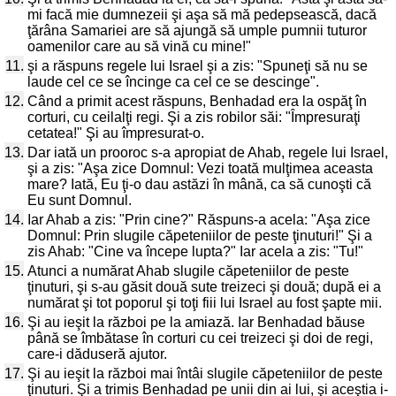
mi facă mie dumnezeii şi aşa să mă pedepsească, dacă
ţărâna Samariei are să ajungă să umple pumnii tuturor
oamenilor care au să vină cu mine!"
11.
şi a răspuns regele lui Israel şi a zis: "Spuneţi să nu se
laude cel ce se încinge ca cel ce se descinge".
12.
Când a primit acest răspuns, Benhadad era la ospăţ în
corturi, cu ceilalţi regi. Şi a zis robilor săi: "Împresuraţi
cetatea!" Şi au împresurat-o.
13.
Dar iată un prooroc s-a apropiat de Ahab, regele lui Israel,
şi a zis: "Aşa zice Domnul: Vezi toată mulţimea aceasta
mare? Iată, Eu ţi-o dau astăzi în mână, ca să cunoşti că
Eu sunt Domnul.
14.
Iar Ahab a zis: "Prin cine?" Răspuns-a acela: "Aşa zice
Domnul: Prin slugile căpeteniilor de peste ţinuturi!" Şi a
zis Ahab: "Cine va începe lupta?" Iar acela a zis: "Tu!"
15.
Atunci a numărat Ahab slugile căpeteniilor de peste
ţinuturi, şi s-au găsit două sute treizeci şi două; după ei a
numărat şi tot poporul şi toţi fiii lui Israel au fost şapte mii.
16.
Şi au ieşit la război pe la amiază. Iar Benhadad băuse
până se îmbătase în corturi cu cei treizeci şi doi de regi,
care-i dăduseră ajutor.
17.
Şi au ieşit la război mai întâi slugile căpeteniilor de peste
ţinuturi. Şi a trimis Benhadad pe unii din ai lui, şi aceştia i-