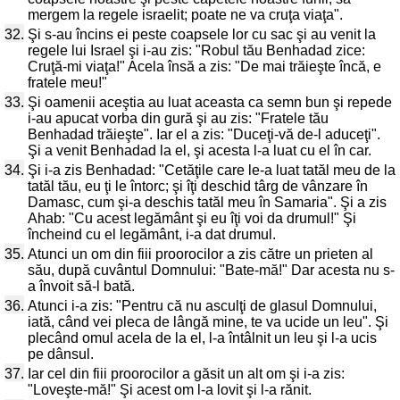
mergem la regele israelit; poate ne va cruţa viaţa".
32.
Şi s-au încins ei peste coapsele lor cu sac şi au venit la
regele lui Israel şi i-au zis: "Robul tău Benhadad zice:
Cruţă-mi viaţa!" Acela însă a zis: "De mai trăieşte încă, e
fratele meu!"
33.
Şi oamenii aceştia au luat aceasta ca semn bun şi repede
i-au apucat vorba din gură şi au zis: "Fratele tău
Benhadad trăieşte". Iar el a zis: "Duceţi-vă de-l aduceţi".
Şi a venit Benhadad la el, şi acesta l-a luat cu el în car.
34.
Şi i-a zis Benhadad: "Cetăţile care le-a luat tatăl meu de la
tatăl tău, eu ţi le întorc; şi îţi deschid târg de vânzare în
Damasc, cum şi-a deschis tatăl meu în Samaria". Şi a zis
Ahab: "Cu acest legământ şi eu îţi voi da drumul!" Şi
încheind cu el legământ, i-a dat drumul.
35.
Atunci un om din fiii proorocilor a zis către un prieten al
său, după cuvântul Domnului: "Bate-mă!" Dar acesta nu s-
a învoit să-l bată.
36.
Atunci i-a zis: "Pentru că nu asculţi de glasul Domnului,
iată, când vei pleca de lângă mine, te va ucide un leu". Şi
plecând omul acela de la el, l-a întâlnit un leu şi l-a ucis
pe dânsul.
37.
Iar cel din fiii proorocilor a găsit un alt om şi i-a zis:
"Loveşte-mă!" Şi acest om l-a lovit şi l-a rănit.