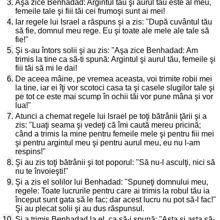
3.
Aşa zice Benhadad: Argintul tău şi aurul tău este al meu,
femeile tale şi fiii tăi cei frumoşi sunt ai mei!
4.
Iar regele lui Israel a răspuns şi a zis: "După cuvântul tău
să fie, domnul meu rege. Eu şi toate ale mele ale tale să
fie!"
5.
Şi s-au întors solii şi au zis: "Aşa zice Benhadad: Am
trimis la tine ca să-ti spună: Argintul şi aurul tău, femeile şi
fiii tăi să mi le dai!
6.
De aceea mâine, pe vremea aceasta, voi trimite robii mei
la tine, iar ei îţi vor scotoci casa ta şi casele slugilor tale şi
pe tot ce este mai scump în ochii tăi vor pune mâna şi vor
lua!"
7.
Atunci a chemat regele lui Israel pe toţi bătrânii ţării şi a
zis: "Luaţi seama şi vedeţi că îmi caută mereu pricină;
când a trimis la mine pentru femeile mele şi pentru fiii mei
şi pentru argintul meu şi pentru aurul meu, eu nu l-am
respins!"
8.
Şi au zis toţi bătrânii şi tot poporul: "Să nu-l asculţi, nici să
nu te învoieşti!"
9.
Şi a zis el solilor lui Benhadad: "Spuneţi domnului meu,
regele: Toate lucrurile pentru care ai trimis la robul tău ia
început sunt gata să le fac; dar acest lucru nu pot să-l fac!"
Şi au plecat solii şi au dus răspunsul.
10.
Şi a trimis Benhadad la el, ca să-i spună: "Asta şi asta să-