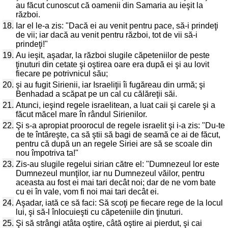
au făcut cunoscut că oamenii din Samaria au ieşit la
război.
18.
Iar el le-a zis: "Dacă ei au venit pentru pace, să-i prindeţi
de vii; iar dacă au venit pentru război, tot de vii să-i
prindeţi!"
19.
Au ieşit, aşadar, la război slugile căpeteniilor de peste
ţinuturi din cetate şi oştirea oare era după ei şi au lovit
fiecare pe potrivnicul său;
20.
şi au fugit Sirienii, iar Israeliţii îi fugăreau din urmă; şi
Benhadad a scăpat pe un cal cu călăreţii săi.
21.
Atunci, ieşind regele israelitean, a luat caii şi carele şi a
făcut măcel mare în rândul Sirienilor.
22.
Şi s-a apropiat proorocul de regele israelit şi i-a zis: "Du-te
de te întăreşte, ca să ştii să bagi de seamă ce ai de făcut,
pentru că după un an regele Siriei are să se scoale din
nou împotriva ta!"
23.
Zis-au slugile regelui sirian către el: "Dumnezeul lor este
Dumnezeul munţilor, iar nu Dumnezeul văilor, pentru
aceasta au fost ei mai tari decât noi; dar de ne vom bate
cu ei în vale, vom fi noi mai tari decât ei.
24.
Aşadar, iată ce să faci: Să scoţi pe fiecare rege de la locul
lui, şi să-l înlocuieşti cu căpeteniile din ţinuturi.
25.
Şi să strângi atâta oştire, câtă oştire ai pierdut, şi cai