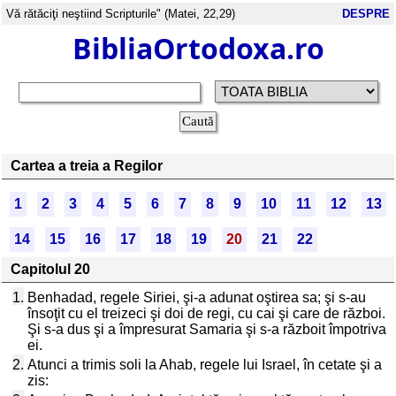
Vă rătăciţi neştiind Scripturile" (Matei, 22,29)
DESPRE
BibliaOrtodoxa.ro
Cartea a treia a Regilor
1
2
3
4
5
6
7
8
9
10
11
12
13
14
15
16
17
18
19
20
21
22
Capitolul 20
1.
Benhadad, regele Siriei, şi-a adunat oştirea sa; şi s-au
însoţit cu el treizeci şi doi de regi, cu cai şi care de război.
Şi s-a dus şi a împresurat Samaria şi s-a războit împotriva
ei.
2.
Atunci a trimis soli la Ahab, regele lui Israel, în cetate şi a
zis: