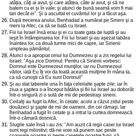
atâţia, câţi ai avut, şi care atâtea, câte ai avut, şi să ne
batem cu ei şi în vale; şi atunci de bună seamă vom fi mai
tari decât ei". Şi a ascultat el cuvântul lor şi a făcut aşa.
26.
După trecerea anului, Benhadad a numărat pe Sirieni şi a
mers la Afec, ca să se bată cu Israel.
27.
Fiii lui Israel însă erau şi ei cu toate gata de luptă şi au
ieşit în întâmpinarea lor. Fiii lui Israel şi-au aşezat tabăra
înaintea lor, ca două turme mici de capre, iar Sirienii
umpleau pământul.
28.
Atunci s-a apropiat omul lui Dumnezeu şi a zis regelui lui
Israel: "Aşa zice Domnul: Pentru că Sirienii vorbesc:
Domnul este Dumnezeul munţilor, iar nu Dumnezeul
văilor, iată Eu îţi voi da toată această mulţime în mâna ta,
ca să cunoşti că Eu sunt Domnul!"
29.
Şi au stat taberele una în faţa celeilalte şapte zile; iar în
ziua a şaptea s-a început bătălia şi fiii lui Israel au doborât
într-o singură zi o sută de mii de pedestraşi sirieni.
30.
Ceilalţi au fugit la Afec, în cetate; acolo a căzut zidul peste
douăzeci şi şapte de mii de oameni, din cei rămaşi. Iar
Benhadad a fugit în cetate şi a intrat la curtea domnească
într-o cămară dosnică.
31.
Slugile sale însă i-au zis: "Am auzit că regii casei lui Israel
sunt regi milostivi; dă-ne voie să punem sac peste
coapsele noastre şi peste capetele noastre funii, să