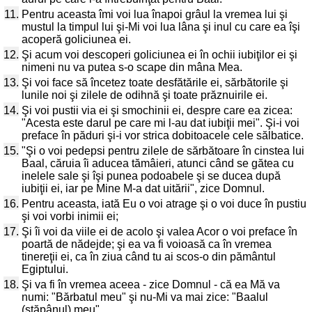
11.
Pentru aceasta îmi voi lua înapoi grâul la vremea lui şi
mustul la timpul lui şi-Mi voi lua lâna şi inul cu care ea îşi
acoperă goliciunea ei.
12.
Şi acum voi descoperi goliciunea ei în ochii iubiţilor ei şi
nimeni nu va putea s-o scape din mâna Mea.
13.
Şi voi face să încetez toate desfătările ei, sărbătorile şi
lunile noi şi zilele de odihnă şi toate prăznuirile ei.
14.
Şi voi pustii via ei şi smochinii ei, despre care ea zicea:
"Acesta este darul pe care mi l-au dat iubiţii mei". Şi-i voi
preface în păduri şi-i vor strica dobitoacele cele sălbatice.
15.
"Şi o voi pedepsi pentru zilele de sărbătoare în cinstea lui
Baal, căruia îi aducea tămâieri, atunci când se gătea cu
inelele sale şi îşi punea podoabele şi se ducea după
iubiţii ei, iar pe Mine M-a dat uitării", zice Domnul.
16.
Pentru aceasta, iată Eu o voi atrage şi o voi duce în pustiu
şi voi vorbi inimii ei;
17.
Şi îi voi da viile ei de acolo şi valea Acor o voi preface în
poartă de nădejde; şi ea va fi voioasă ca în vremea
tinereţii ei, ca în ziua când tu ai scos-o din pământul
Egiptului.
18.
Şi va fi în vremea aceea - zice Domnul - că ea Mă va
numi: "Bărbatul meu" şi nu-Mi va mai zice: "Baalul
(stăpânul) meu".