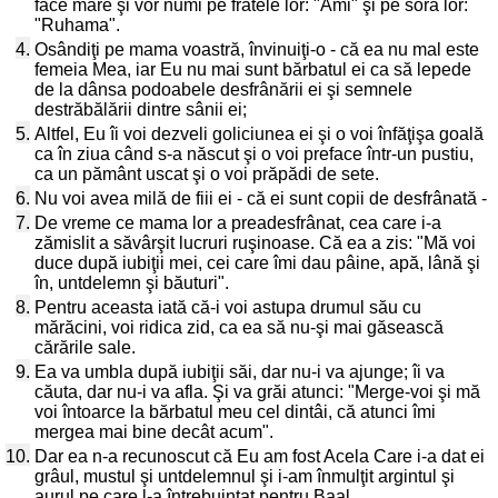
face mare şi vor numi pe fratele lor: "Ami" şi pe sora lor:
"Ruhama".
4.
Osândiţi pe mama voastră, învinuiţi-o - că ea nu mal este
femeia Mea, iar Eu nu mai sunt bărbatul ei ca să lepede
de la dânsa podoabele desfrânării ei şi semnele
destrăbălării dintre sânii ei;
5.
Altfel, Eu îi voi dezveli goliciunea ei şi o voi înfăţişa goală
ca în ziua când s-a născut şi o voi preface într-un pustiu,
ca un pământ uscat şi o voi prăpădi de sete.
6.
Nu voi avea milă de fiii ei - că ei sunt copii de desfrânată -
7.
De vreme ce mama lor a preadesfrânat, cea care i-a
zămislit a săvârşit lucruri ruşinoase. Că ea a zis: "Mă voi
duce după iubiţii mei, cei care îmi dau pâine, apă, lână şi
în, untdelemn şi băuturi".
8.
Pentru aceasta iată că-i voi astupa drumul său cu
mărăcini, voi ridica zid, ca ea să nu-şi mai găsească
cărările sale.
9.
Ea va umbla după iubiţii săi, dar nu-i va ajunge; îi va
căuta, dar nu-i va afla. Şi va grăi atunci: "Merge-voi şi mă
voi întoarce la bărbatul meu cel dintâi, că atunci îmi
mergea mai bine decât acum".
10.
Dar ea n-a recunoscut că Eu am fost Acela Care i-a dat ei
grâul, mustul şi untdelemnul şi i-am înmulţit argintul şi
aurul pe care l-a întrebuinţat pentru Baal.