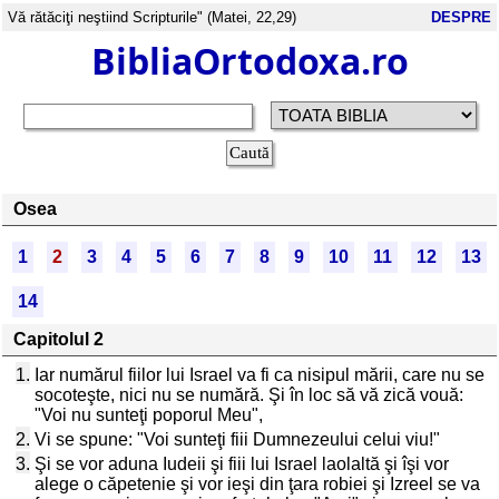
Vă rătăciţi neştiind Scripturile" (Matei, 22,29)
DESPRE
BibliaOrtodoxa.ro
Osea
1
2
3
4
5
6
7
8
9
10
11
12
13
14
Capitolul 2
1.
Iar numărul fiilor lui Israel va fi ca nisipul mării, care nu se
socoteşte, nici nu se numără. Şi în loc să vă zică vouă:
"Voi nu sunteţi poporul Meu",
2.
Vi se spune: "Voi sunteţi fiii Dumnezeului celui viu!"
3.
Şi se vor aduna Iudeii şi fiii lui Israel laolaltă şi îşi vor
alege o căpetenie şi vor ieşi din ţara robiei şi Izreel se va