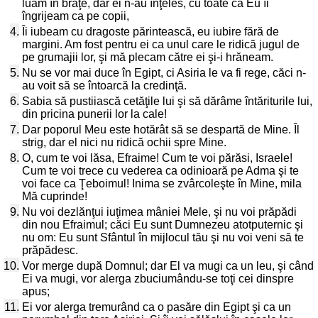
luam în braţe, dar ei n-au înţeles, cu toate că Eu îi
îngrijeam ca pe copii,
4.
Îi iubeam cu dragoste părintească, eu iubire fără de
margini. Am fost pentru ei ca unul care le ridică jugul de
pe grumajii lor, şi mă plecam către ei şi-i hrăneam.
5.
Nu se vor mai duce în Egipt, ci Asiria le va fi rege, căci n-
au voit să se întoarcă la credinţă.
6.
Sabia să pustiiască cetăţile lui şi să dărâme întăriturile lui,
din pricina punerii lor la cale!
7.
Dar poporul Meu este hotărât să se despartă de Mine. Îl
strig, dar el nici nu ridică ochii spre Mine.
8.
O, cum te voi lăsa, Efraime! Cum te voi părăsi, Israele!
Cum te voi trece cu vederea ca odinioară pe Adma şi te
voi face ca Ţeboimul! Inima se zvârcoleşte în Mine, mila
Mă cuprinde!
9.
Nu voi dezlănţui iuţimea mâniei Mele, şi nu voi prăpădi
din nou Efraimul; căci Eu sunt Dumnezeu atotputernic şi
nu om: Eu sunt Sfântul în mijlocul tău şi nu voi veni să te
prăpădesc.
10.
Vor merge după Domnul; dar El va mugi ca un leu, şi când
Ei va mugi, vor alerga zbuciumându-se toţi cei dinspre
apus;
11.
Ei vor alerga tremurând ca o pasăre din Egipt şi ca un