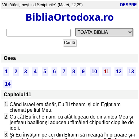
Vă rătăciţi neştiind Scripturile" (Matei, 22,29)
DESPRE
BibliaOrtodoxa.ro
Osea
1
2
3
4
5
6
7
8
9
10
11
12
13
14
Capitolul 11
1.
Când Israel era tânăr, Eu îl izbeam, şi din Egipt am
chemat pe fiul Meu.
2.
Cu cât Eu îi chemam, cu atât fugeau de dinaintea Mea şi
jertfeau baalilor şi aduceau tămâieri chipurilor cioplite de
idoli.
3.
Şi Eu învăţam pe cei din Efraim să meargă în picioare şi-i