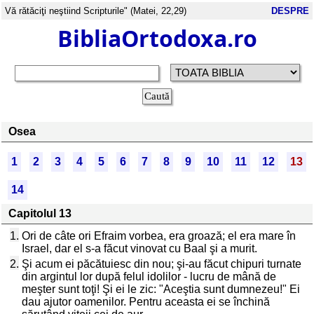
Vă rătăciţi neştiind Scripturile" (Matei, 22,29)
DESPRE
BibliaOrtodoxa.ro
Osea
1
2
3
4
5
6
7
8
9
10
11
12
13
14
Capitolul 13
1.
Ori de câte ori Efraim vorbea, era groază; el era mare în
Israel, dar el s-a făcut vinovat cu Baal şi a murit.
2.
Şi acum ei păcătuiesc din nou; şi-au făcut chipuri turnate
din argintul lor după felul idolilor - lucru de mână de
meşter sunt toţi! Şi ei le zic: "Aceştia sunt dumnezeu!" Ei
dau ajutor oamenilor. Pentru aceasta ei se închină