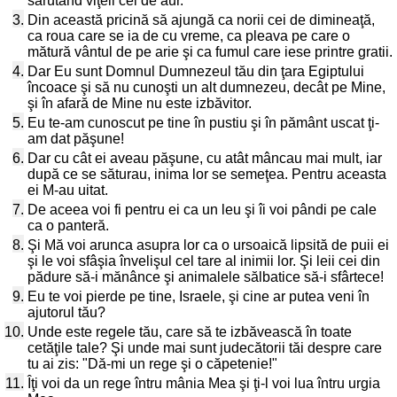
sărutând viţeii cei de aur.
3.
Din această pricină să ajungă ca norii cei de dimineaţă,
ca roua care se ia de cu vreme, ca pleava pe care o
mătură vântul de pe arie şi ca fumul care iese printre gratii.
4.
Dar Eu sunt Domnul Dumnezeul tău din ţara Egiptului
încoace şi să nu cunoşti un alt dumnezeu, decât pe Mine,
şi în afară de Mine nu este izbăvitor.
5.
Eu te-am cunoscut pe tine în pustiu şi în pământ uscat ţi-
am dat păşune!
6.
Dar cu cât ei aveau păşune, cu atât mâncau mai mult, iar
după ce se săturau, inima lor se semeţea. Pentru aceasta
ei M-au uitat.
7.
De aceea voi fi pentru ei ca un leu şi îi voi pândi pe cale
ca o panteră.
8.
Şi Mă voi arunca asupra lor ca o ursoaică lipsită de puii ei
şi le voi sfâşia învelişul cel tare al inimii lor. Şi leii cei din
pădure să-i mănânce şi animalele sălbatice să-i sfârtece!
9.
Eu te voi pierde pe tine, Israele, şi cine ar putea veni în
ajutorul tău?
10.
Unde este regele tău, care să te izbăvească în toate
cetăţile tale? Şi unde mai sunt judecătorii tăi despre care
tu ai zis: "Dă-mi un rege şi o căpetenie!"
11.
Îţi voi da un rege întru mânia Mea şi ţi-l voi lua întru urgia