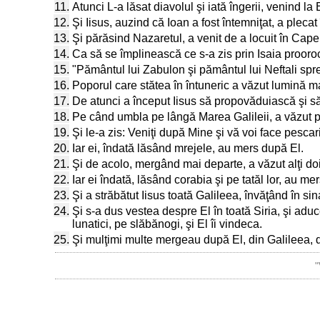
11.
Atunci L-a lăsat diavolul şi iată îngerii, venind la E
12.
Şi Iisus, auzind că Ioan a fost întemniţat, a plecat
13.
Şi părăsind Nazaretul, a venit de a locuit în Cape
14.
Ca să se împlinească ce s-a zis prin Isaia prooroc
15.
"Pământul lui Zabulon şi pământul lui Neftali spr
16.
Poporul care stătea în întuneric a văzut lumină mar
17.
De atunci a început Iisus să propovăduiască şi să 
18.
Pe când umbla pe lângă Marea Galileii, a văzut pe
19.
Şi le-a zis: Veniţi după Mine şi vă voi face pesca
20.
Iar ei, îndată lăsând mrejele, au mers după El.
21.
Şi de acolo, mergând mai departe, a văzut alţi doi 
22.
Iar ei îndată, lăsând corabia şi pe tatăl lor, au me
23.
Şi a străbătut Iisus toată Galileea, învăţând în s
24.
Şi s-a dus vestea despre El în toată Siria, şi aduce
lunatici, pe slăbănogi, şi El îi vindeca.
25.
Şi mulţimi multe mergeau după El, din Galileea, d
"