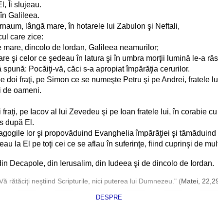
l, Îi slujeau.
 în Galileea.
rnaum, lângă mare, în hotarele lui Zabulon şi Neftali,
ul care zice:
e mare, dincolo de Iordan, Galileea neamurilor;
e şi celor ce şedeau în latura şi în umbra morţii lumină le-a răsă
spună: Pocăiţi-vă, căci s-a apropiat împărăţia cerurilor.
 doi fraţi, pe Simon ce se numeşte Petru şi pe Andrei, fratele lu
ri de oameni.
fraţi, pe Iacov al lui Zevedeu şi pe Ioan fratele lui, în corabie c
rs după El.
inagogile lor şi propovăduind Evanghelia împărăţiei şi tămăduind 
au la El pe toţi cei ce se aflau în suferinţe, fiind cuprinşi de mul
in Decapole, din Ierusalim, din Iudeea şi de dincolo de Iordan.
Vă rătăciţi neştiind Scripturile, nici puterea lui Dumnezeu." (
Matei, 22,2
DESPRE