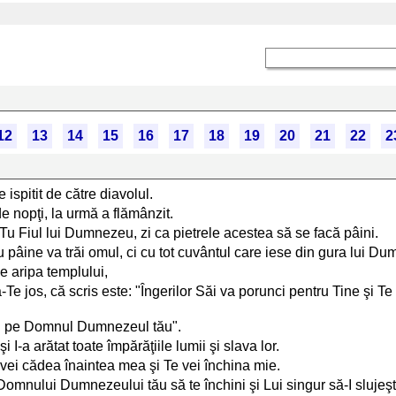
12
13
14
15
16
17
18
19
20
21
22
2
 ispitit de către diavolul.
de nopţi, la urmă a flămânzit.
ti Tu Fiul lui Dumnezeu, zi ca pietrele acestea să se facă pâini.
u pâine va trăi omul, ci cu tot cuvântul care iese din gura lui D
e aripa templului,
Te jos, că scris este: "Îngerilor Săi va porunci pentru Tine şi Te
eşti pe Domnul Dumnezeul tău".
 I-a arătat toate împărăţiile lumii şi slava lor.
ă vei cădea înaintea mea şi Te vei închina mie.
 "Domnului Dumnezeului tău să te închini şi Lui singur să-I slujeşt