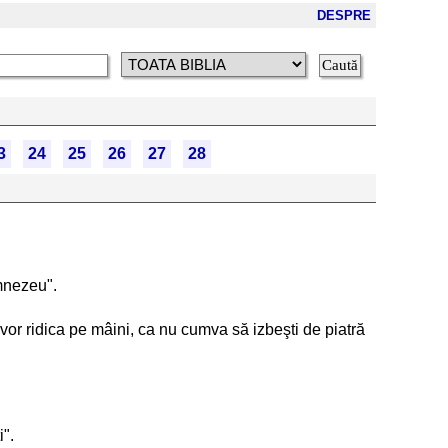
DESPRE
3
24
25
26
27
28
umnezeu".
 vor ridica pe mâini, ca nu cumva să izbeşti de piatră
i".