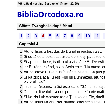
Vă rătăciţi neştiind Scripturile" (Matei, 22,29)
BibliaOrtodoxa.ro
Sfânta Evanghelie după Matei
1
2
3
4
5
6
7
8
9
10
11
Capitolul 4
1.
Atunci Iisus a fost dus de Duhul în pustiu, ca să fie
2.
Şi după ce a postit patruzeci de zile şi patruzeci 
3.
Şi apropiindu-se, ispititorul a zis către El: De eş
4.
Iar El, răspunzând, a zis: Scris este: "Nu numai c
5.
Atunci diavolul L-a dus în sfânta cetate, L-a pus p
6.
Şi I-a zis: Dacă Tu eşti Fiul lui Dumnezeu, aruncă-
piciorul Tău".
7.
Iisus i-a răspuns: Iarăşi este scris: "Să nu ispit
8.
Din nou diavolul L-a dus pe un munte foarte înalt şi
9.
Şi I-a zis Lui: Acestea toate Ţi le voi da Ţie, dac
10.
Atunci Iisus i-a zis: Piei, satano, căci scris este: