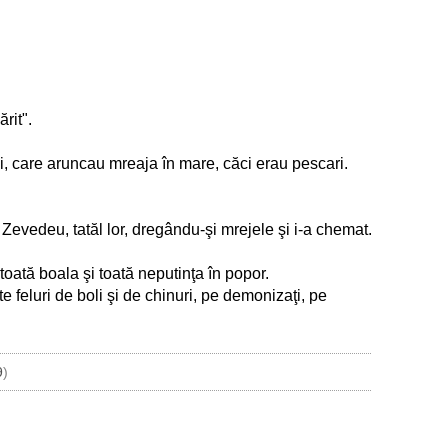
rit".
i, care aruncau mreaja în mare, căci erau pescari.
u Zevedeu, tatăl lor, dregându-şi mrejele şi i-a chemat.
toată boala şi toată neputinţa în popor.
te feluri de boli şi de chinuri, pe demonizaţi, pe
9
)