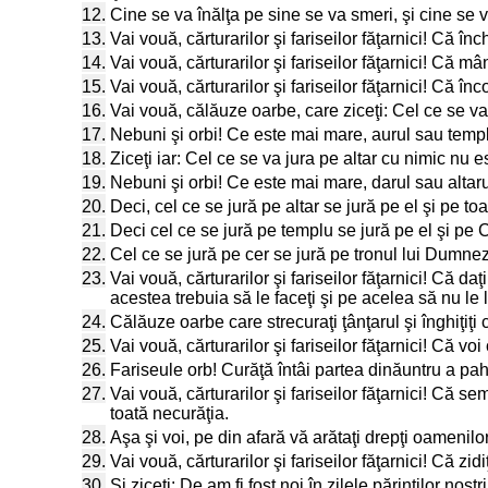
12.
Cine se va înălţa pe sine se va smeri, şi cine se v
13.
Vai vouă, cărturarilor şi fariseilor făţarnici! Că înc
14.
Vai vouă, cărturarilor şi fariseilor făţarnici! Că 
15.
Vai vouă, cărturarilor şi fariseilor făţarnici! Că înc
16.
Vai vouă, călăuze oarbe, care ziceţi: Cel ce se va
17.
Nebuni şi orbi! Ce este mai mare, aurul sau templ
18.
Ziceţi iar: Cel ce se va jura pe altar cu nimic nu e
19.
Nebuni şi orbi! Ce este mai mare, darul sau altaru
20.
Deci, cel ce se jură pe altar se jură pe el şi pe to
21.
Deci cel ce se jură pe templu se jură pe el şi pe C
22.
Cel ce se jură pe cer se jură pe tronul lui Dumne
23.
Vai vouă, cărturarilor şi fariseilor făţarnici! Că da
acestea trebuia să le faceţi şi pe acelea să nu le 
24.
Călăuze oarbe care strecuraţi ţânţarul şi înghiţiţi 
25.
Vai vouă, cărturarilor şi fariseilor făţarnici! Că vo
26.
Fariseule orb! Curăţă întâi partea dinăuntru a pahar
27.
Vai vouă, cărturarilor şi fariseilor făţarnici! Că 
toată necurăţia.
28.
Aşa şi voi, pe din afară vă arătaţi drepţi oamenilor
29.
Vai vouă, cărturarilor şi fariseilor făţarnici! Că zi
30.
Şi ziceţi: De am fi fost noi în zilele părinţilor noşt