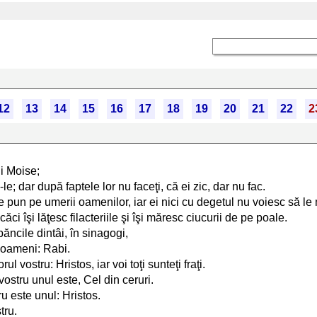
12
13
14
15
16
17
18
19
20
21
22
2
ui Moise;
-le; dar după faptele lor nu faceţi, că ei zic, dar nu fac.
e pun pe umerii oamenilor, iar ei nici cu degetul nu voiesc să le 
căci îşi lăţesc filacteriile şi îşi măresc ciucurii de pe poale.
băncile dintâi, în sinagogi,
e oameni: Rabi.
l vostru: Hristos, iar voi toţi sunteţi fraţi.
vostru unul este, Cel din ceruri.
ru este unul: Hristos.
tru.