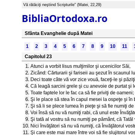
Vă rătăciţi neştiind Scripturile" (Matei, 22,29)
BibliaOrtodoxa.ro
Sfânta Evanghelie după Matei
1
2
3
4
5
6
7
8
9
10
11
Capitolul 23
1.
Atunci a vorbit Iisus mulţimilor şi ucenicilor Săi,
2.
Zicând: Cărturarii şi fariseii au şezut în scaunul l
3.
Deci toate câte vă vor zice vouă, faceţi-le şi păziţi
4.
Că leagă sarcini grele şi cu anevoie de purtat şi l
5.
Toate faptele lor le fac ca să fie priviţi de oameni; 
6.
Şi le place să stea în capul mesei la ospeţe şi în 
7.
Şi să li se plece lumea în pieţe şi să fie numiţi d
8.
Voi însă să nu vă numiţi rabi, că unul este Învăţătoru
9.
Şi tată al vostru să nu numiţi pe pământ, că Tatăl 
10.
Nici învăţători să nu vă numiţi, că Învăţătorul vost
11.
Şi care este mai mare între voi să fie slujitorul vos