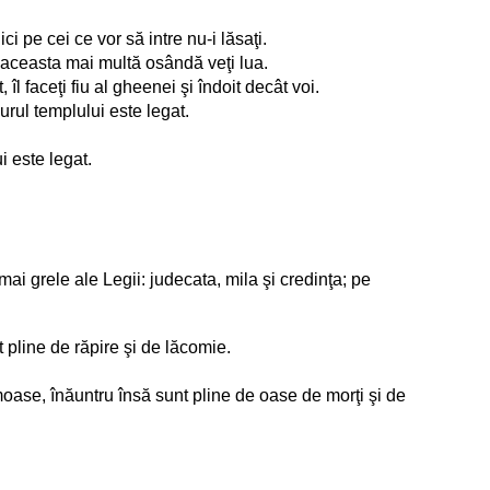
ici pe cei ce vor să intre nu-i lăsaţi.
ru aceasta mai multă osândă veţi lua.
 îl faceţi fiu al gheenei şi îndoit decât voi.
urul templului este legat.
i este legat.
e mai grele ale Legii: judecata, mila şi credinţa; pe
nt pline de răpire şi de lăcomie.
umoase, înăuntru însă sunt pline de oase de morţi şi de