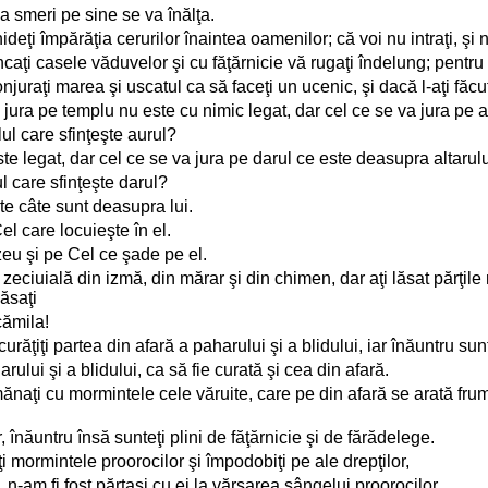
a smeri pe sine se va înălţa.
hideţi împărăţia cerurilor înaintea oamenilor; că voi nu intraţi, şi n
mâncaţi casele văduvelor şi cu făţărnicie vă rugaţi îndelung; pent
onjuraţi marea şi uscatul ca să faceţi un ucenic, şi dacă l-aţi făcut,
 jura pe templu nu este cu nimic legat, dar cel ce se va jura pe a
ul care sfinţeşte aurul?
ste legat, dar cel ce se va jura pe darul ce este deasupra altarulu
l care sfinţeşte darul?
ate câte sunt deasupra lui.
el care locuieşte în el.
zeu şi pe Cel ce şade pe el.
ţi zeciuială din izmă, din mărar şi din chimen, dar aţi lăsat părţil
lăsaţi
cămila!
i curăţiţi partea din afară a paharului şi a blidului, iar înăuntru su
ului şi a blidului, ca să fie curată şi cea din afară.
semănaţi cu mormintele cele văruite, care pe din afară se arată fr
, înăuntru însă sunteţi plini de făţărnicie şi de fărădelege.
diţi mormintele proorocilor şi împodobiţi pe ale drepţilor,
ri, n-am fi fost părtaşi cu ei la vărsarea sângelui proorocilor.