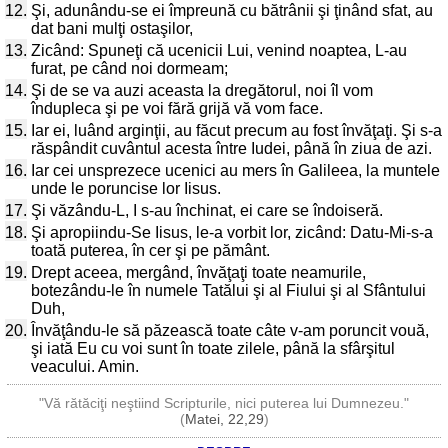
12.
Şi, adunându-se ei împreună cu bătrânii şi ţinând sfat, au
dat bani mulţi ostaşilor,
13.
Zicând: Spuneţi că ucenicii Lui, venind noaptea, L-au
furat, pe când noi dormeam;
14.
Şi de se va auzi aceasta la dregătorul, noi îl vom
îndupleca şi pe voi fără grijă vă vom face.
15.
Iar ei, luând arginţii, au făcut precum au fost învăţaţi. Şi s-a
răspândit cuvântul acesta între Iudei, până în ziua de azi.
16.
Iar cei unsprezece ucenici au mers în Galileea, la muntele
unde le poruncise lor Iisus.
17.
Şi văzându-L, I s-au închinat, ei care se îndoiseră.
18.
Şi apropiindu-Se Iisus, le-a vorbit lor, zicând: Datu-Mi-s-a
toată puterea, în cer şi pe pământ.
19.
Drept aceea, mergând, învăţaţi toate neamurile,
botezându-le în numele Tatălui şi al Fiului şi al Sfântului
Duh,
20.
Învăţându-le să păzească toate câte v-am poruncit vouă,
şi iată Eu cu voi sunt în toate zilele, până la sfârşitul
veacului. Amin.
"Vă rătăciţi neştiind Scripturile, nici puterea lui Dumnezeu."
(
Matei, 22,29
)