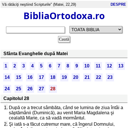
Vă rătăciţi neştiind Scripturile" (Matei, 22,29)
DESPRE
BibliaOrtodoxa.ro
Sfânta Evanghelie după Matei
1
2
3
4
5
6
7
8
9
10
11
12
13
14
15
16
17
18
19
20
21
22
23
24
25
26
27
28
Capitolul 28
1.
După ce a trecut sâmbăta, când se lumina de ziua întâi a
săptămânii (Duminică), au venit Maria Magdalena şi
cealaltă Marie, ca să vadă mormântul.
2.
Şi iată s-a făcut cutremur mare, că îngerul Domnului,