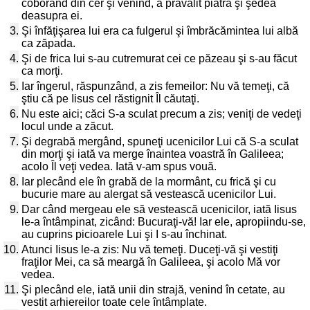
coborând din cer şi venind, a prăvălit piatra şi şedea
deasupra ei.
3.
Şi înfăţişarea lui era ca fulgerul şi îmbrăcămintea lui albă
ca zăpada.
4.
Şi de frica lui s-au cutremurat cei ce păzeau şi s-au făcut
ca morţi.
5.
Iar îngerul, răspunzând, a zis femeilor: Nu vă temeţi, că
ştiu că pe Iisus cel răstignit Îl căutaţi.
6.
Nu este aici; căci S-a sculat precum a zis; veniţi de vedeţi
locul unde a zăcut.
7.
Şi degrabă mergând, spuneţi ucenicilor Lui că S-a sculat
din morţi şi iată va merge înaintea voastră în Galileea;
acolo Îl veţi vedea. Iată v-am spus vouă.
8.
Iar plecând ele în grabă de la mormânt, cu frică şi cu
bucurie mare au alergat să vestească ucenicilor Lui.
9.
Dar când mergeau ele să vestească ucenicilor, iată Iisus
le-a întâmpinat, zicând: Bucuraţi-vă! Iar ele, apropiindu-se,
au cuprins picioarele Lui şi I s-au închinat.
10.
Atunci Iisus le-a zis: Nu vă temeţi. Duceţi-vă şi vestiţi
fraţilor Mei, ca să meargă în Galileea, şi acolo Mă vor
vedea.
11.
Şi plecând ele, iată unii din strajă, venind în cetate, au
vestit arhiereilor toate cele întâmplate.