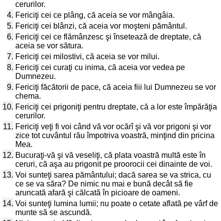
cerurilor.
4.
Fericiţi cei ce plâng, că aceia se vor mângâia.
5.
Fericiţi cei blânzi, că aceia vor moşteni pământul.
6.
Fericiţi cei ce flămânzesc şi însetează de dreptate, că
aceia se vor sătura.
7.
Fericiţi cei milostivi, că aceia se vor milui.
8.
Fericiţi cei curaţi cu inima, că aceia vor vedea pe
Dumnezeu.
9.
Fericiţi făcătorii de pace, că aceia fiii lui Dumnezeu se vor
chema.
10.
Fericiţi cei prigoniţi pentru dreptate, că a lor este împărăţia
cerurilor.
11.
Fericiţi veţi fi voi când vă vor ocărî şi vă vor prigoni şi vor
zice tot cuvântul rău împotriva voastră, minţind din pricina
Mea.
12.
Bucuraţi-vă şi vă veseliţi, că plata voastră multă este în
ceruri, că aşa au prigonit pe proorocii cei dinainte de voi.
13.
Voi sunteţi sarea pământului; dacă sarea se va strica, cu
ce se va săra? De nimic nu mai e bună decât să fie
aruncată afară şi călcată în picioare de oameni.
14.
Voi sunteţi lumina lumii; nu poate o cetate aflată pe vârf de
munte să se ascundă.