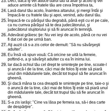
23.
Deci, dacă îţi vei aduce darul tău la altar şi acolo îţi vei
aduce aminte că fratele tău are ceva împotriva ta,
24.
Lasă darul tău acolo, înaintea altarului, şi mergi întâi şi
împacă-te cu fratele tău şi apoi, venind, adu darul tău.
25.
Împacă-te cu pârâşul tău degrabă, până eşti cu el pe cale,
ca nu cumva pârâşul să te dea judecătorului, şi
judecătorul slujitorului şi să fii aruncat în temniţă.
26.
Adevărat grăiesc ţie: Nu vei ieşi de acolo, până ce nu vei
fi dat cel de pe urmă ban.
27.
Aţi auzit că s-a zis celor de demult: "Să nu săvârşeşti
adulter".
28.
Eu însă vă spun vouă: Că oricine se uită la femeie,
poftind-o, a şi săvârşit adulter cu ea în inima lui.
29.
Iar dacă ochiul tău cel drept te sminteşte pe tine, scoate-l
şi aruncă-l de la tine, căci mai de folos îţi este să piară
unul din mădularele tale, decât tot trupul să fie aruncat în
gheenă.
30.
Şi dacă mâna ta cea dreaptă te sminteşte pe tine, taie-o şi
o aruncă de la tine, căci mai de folos îţi este să piară unul
din mădularele tale, decât tot trupul tău să fie aruncat în
gheenă.
31.
S-a zis iarăşi: "Cine va lăsa pe femeia sa, să-i dea carte
de despărţire".