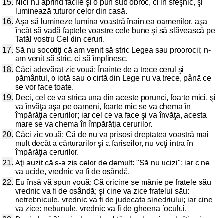
15.
Nici nu aprind făclie şi o pun sub obroc, ci în sfeşnic, şi
luminează tuturor celor din casă.
16.
Aşa să lumineze lumina voastră înaintea oamenilor, aşa
încât să vadă faptele voastre cele bune şi să slăvească pe
Tatăl vostru Cel din ceruri.
17.
Să nu socotiţi că am venit să stric Legea sau proorocii; n-
am venit să stric, ci să împlinesc.
18.
Căci adevărat zic vouă: Înainte de a trece cerul şi
pământul, o iotă sau o cirtă din Lege nu va trece, până ce
se vor face toate.
19.
Deci, cel ce va strica una din aceste porunci, foarte mici, şi
va învăţa aşa pe oameni, foarte mic se va chema în
împărăţia cerurilor; iar cel ce va face şi va învăţa, acesta
mare se va chema în împărăţia cerurilor.
20.
Căci zic vouă: Că de nu va prisosi dreptatea voastră mai
mult decât a cărturarilor şi a fariseilor, nu veţi intra în
împărăţia cerurilor.
21.
Aţi auzit că s-a zis celor de demult: "Să nu ucizi"; iar cine
va ucide, vrednic va fi de osândă.
22.
Eu însă vă spun vouă: Că oricine se mânie pe fratele său
vrednic va fi de osândă; şi cine va zice fratelui său:
netrebnicule, vrednic va fi de judecata sinedriului; iar cine
va zice: nebunule, vrednic va fi de gheena focului.