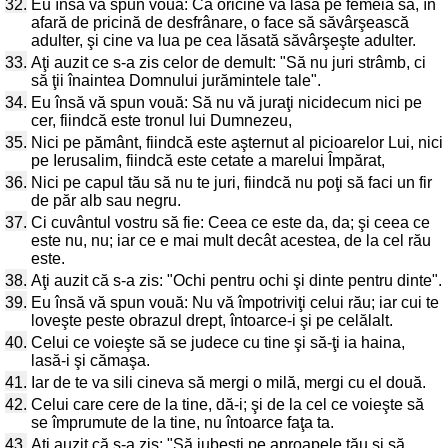
32.
Eu însă vă spun vouă: Că oricine va lăsa pe femeia sa, în
afară de pricină de desfrânare, o face să săvârşească
adulter, şi cine va lua pe cea lăsată săvârşeşte adulter.
33.
Aţi auzit ce s-a zis celor de demult: "Să nu juri strâmb, ci
să ţii înaintea Domnului jurămintele tale".
34.
Eu însă vă spun vouă: Să nu vă juraţi nicidecum nici pe
cer, fiindcă este tronul lui Dumnezeu,
35.
Nici pe pământ, fiindcă este aşternut al picioarelor Lui, nici
pe Ierusalim, fiindcă este cetate a marelui Împărat,
36.
Nici pe capul tău să nu te juri, fiindcă nu poţi să faci un fir
de păr alb sau negru.
37.
Ci cuvântul vostru să fie: Ceea ce este da, da; şi ceea ce
este nu, nu; iar ce e mai mult decât acestea, de la cel rău
este.
38.
Aţi auzit că s-a zis: "Ochi pentru ochi şi dinte pentru dinte".
39.
Eu însă vă spun vouă: Nu vă împotriviţi celui rău; iar cui te
loveşte peste obrazul drept, întoarce-i şi pe celălalt.
40.
Celui ce voieşte să se judece cu tine şi să-ţi ia haina,
lasă-i şi cămaşa.
41.
Iar de te va sili cineva să mergi o milă, mergi cu el două.
42.
Celui care cere de la tine, dă-i; şi de la cel ce voieşte să
se împrumute de la tine, nu întoarce faţa ta.
43.
Aţi auzit că s-a zis: "Să iubeşti pe aproapele tău şi să