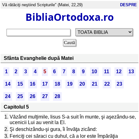
Vă rătăciţi neştiind Scripturile" (Matei, 22,29)
DESPRE
BibliaOrtodoxa.ro
Sfânta Evanghelie după Matei
1
2
3
4
5
6
7
8
9
10
11
12
13
14
15
16
17
18
19
20
21
22
23
24
25
26
27
28
Capitolul 5
1.
Văzând mulţimile, Iisus S-a suit în munte, şi aşezându-se,
ucenicii Lui au venit la El.
2.
Şi deschizându-şi gura, îi învăţa zicând:
3.
Fericiţi cei săraci cu duhul, că a lor este împărăţia