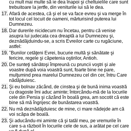
cu mult mai multe să ie dea înapoi şi cheltuielile care sunt
trebuitoare la jertfe, din veniturile iui să le dea.
17.
Afară de acestea, că şi el se va face evreu şi va merge în
tot locul cel locuit de oameni, mărturisind puterea lui
Dumnezeu.
18.
Dar durerile nicidecum nu încetau, pentru că venise
asupra lui judecata cea dreaptă a lui Dumnezeu şi,
deznădăjduindu-se, a scris Evreilor carte cu rugăciune,
astfel:
19.
"Bunilor cetăţeni Evrei, bucurie multă şi sănătate şi
fericire, regele şi căpetenia oştirilor, Antioh.
20.
De sunteţi sănătoşi împreună cu pruncii voştri şi ale
voastre după voia voastră sunt, foarte bine ne pare,
mulţumind prea marelui Dumnezeu cel din cer, întru Care
nădăjduiesc.
21.
Şi eu bolnav zăcând, de cinstea şi de bună inima voastră
cu dragoste îmi aduc aminte; întorcându-mă de la locurile
cele din Persia şi căzând în boală grea, am socotit că este
bine să mă îngrijesc de bunăstarea voastră.
22.
Nu mă deznădăjduiesc de mine, ci mare nădejde am că
voi scăpa de boală.
23.
Şi aducându-mi aminte că şi tatăl meu, pe vremurile în
care s-a războit în locurile cele de sus, a arătat pe cel care