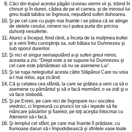
9.
Căci din trupul acestui păgân izvorau viermi vii şi, trăind în
chinuri şi în dureri, cădea de pe el carnea, şi de mirosul lui
greu toată tabăra se îngreuia, neputând suferi duhoarea.
10.
Şi pe cel care cu puţin mai înainte i se părea că se atinge
de stelele cerului, nimeni nu-l putea purta din pricina
duhoriţi nesuferite.
11.
Atunci a început, fiind rănit, a înceta de la mulţimea trufiei
şi a veni întru cunoştinţa sa, sub bătaia lui Dumnezeu şi
sub sporul durerilor.
12.
Şi nici el singur nemaiputând a-şi suferi greul miros,
aceasta a zis: "Drept este a se supune lui Dumnezeu şi
cel care este pământean să nu se asemene Lui".
13.
Şi se ruga nelegiuitul acesta către Stăpânul Care nu voia
a-l mai milui, aşa zicând:
14.
Că şi cetatea cea sfântă, la care se grăbea a veni ca să o
asemene cu pământul şi să o facă mormânt, o va zidi şi o
va face slobodă.
15.
Şi pe Evreii, pe care nici de îngropare nu-i socotea
vrednici, ci împreună cu pruncii lor să-i lepede să fie
mâncare păsărilor şi fiarelor, pe toţi aceştia întocmai cu
Atenienii să-i facă.
16.
Şi templul cel sfânt, pe care mai înainte îl prădase, cu
frumoase daruri să-i împodobească şi sfintele vase toate