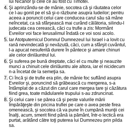
lui Nicanor şi cele ce au fost cu Timotei.
4.
Şi aprinzându-se de mânie, socotea că şi răutatea celor
ce l-au gonit pe el să şi-o răzbune asupra Iudeilor; pentru
aceea a poruncit celui care conducea carul său să mâne
neîncetat, ca să sfârşească mai curând călătoria, silindu-l
judecata cea cerească, căci cu trufie a zis: Mormânt
Evreilor voi face Ierusalimul îndată ce voi sosi acolo.
5.
Iar Atotputernicul Domnul Dumnezeul lui Israel i-a lovit cu
rană nevindecată şi nevăzută, căci, cum a sfârşit cuvântul,
l-a apucat nesuferită durere în pântece şi amare chinuri
ale celor dinlăuntrul lui.
6.
Şi suferea pe bună dreptate, căci el cu multe şi neauzite
munci a chinuit cele dinlăuntru ale altora, iar el nicidecum
n-a încetat de la semeţia sa.
7.
Ci încă şi de trufie era plin, de mânie foc suflând asupra
Evreilor şi, poruncind să grăbească cu mergerea, s-a
întâmplat de a căzut din carul care mergea tare şi căzătura
fiind grea, toate mădularele trupului s-au zdruncinat.
8.
Şi celui care i se părea că şi peste valurile mării
împărăţeşte din pricina trufiei pe care o avea peste firea
omenească, şi socotea că va pune în cumpănă munţii cei
înalţi, acum, smerit fiind până ia pământ, într-o lectică era
purtat, arătând către toţi puterea lui Dumnezeu prin pilda
sa.