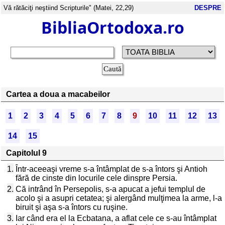
Vă rătăciţi neştiind Scripturile" (Matei, 22,29)
DESPRE
BibliaOrtodoxa.ro
Cartea a doua a macabeilor
1
2
3
4
5
6
7
8
9
10
11
12
13
14
15
Capitolul 9
1.
Într-aceeaşi vreme s-a întâmplat de s-a întors şi Antioh
fără de cinste din locurile cele dinspre Persia.
2.
Că intrând în Persepolis, s-a apucat a jefui templul de
acolo şi a asupri cetatea; şi alergând mulţimea la arme, l-a
biruit şi aşa s-a întors cu ruşine.
3.
Iar când era el la Ecbatana, a aflat cele ce s-au întâmplat