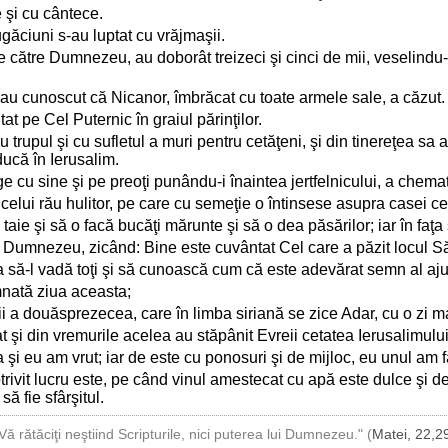
 şi cu cântece.
ugăciuni s-au luptat cu vrăjmaşii.
e către Dumnezeu, au doborât treizeci şi cinci de mii, veselindu
, au cunoscut că Nicanor, îmbrăcat cu toate armele sale, a căzut.
t pe Cel Puternic în graiul părinţilor.
cu trupul şi cu sufletul a muri pentru cetăţeni, şi din tinereţea sa
ducă în Ierusalim.
 cu sine şi pe preoţi punându-i înaintea jertfelnicului, a chemat
celui rău hulitor, pe care cu semeţie o întinsese asupra casei cel
taie şi să o facă bucăţi mărunte şi să o dea păsărilor; iar în faţa
 Dumnezeu, zicând: Bine este cuvântat Cel care a păzit locul Să
 ca să-l vadă toţi şi să cunoască cum că este adevărat semn al aj
mnată ziua aceasta;
nii a douăsprezecea, care în limba siriană se zice Adar, cu o zi m
şi din vremurile acelea au stăpânit Evreii cetatea Ierusalimului; 
 şi eu am vrut; iar de este cu ponosuri şi de mijloc, eu unul am f
vit lucru este, pe când vinul amestecat cu apă este dulce şi de
să fie sfârşitul.
Vă rătăciţi neştiind Scripturile, nici puterea lui Dumnezeu." (
Matei, 22,2