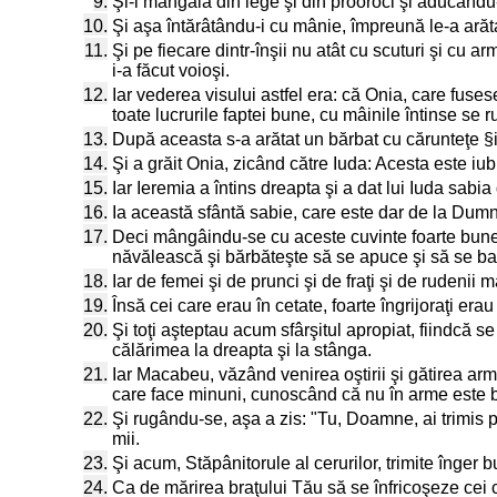
9.
Şi-i mângâia din lege şi din prooroci şi aducându-
10.
Şi aşa întărâtându-i cu mânie, împreună le-a arăta
11.
Şi pe fiecare dintr-înşii nu atât cu scuturi şi cu a
i-a făcut voioşi.
12.
Iar vederea visului astfel era: că Onia, care fuses
toate lucrurile faptei bune, cu mâinile întinse se 
13.
După aceasta s-a arătat un bărbat cu cărunteţe §i
14.
Şi a grăit Onia, zicând către Iuda: Acesta este iu
15.
Iar Ieremia a întins dreapta şi a dat lui Iuda sabia 
16.
Ia această sfântă sabie, care este dar de la Dumn
17.
Deci mângâindu-se cu aceste cuvinte foarte bune ale
năvălească şi bărbăteşte să se apuce şi să se bată
18.
Iar de femei şi de prunci şi de fraţi şi de rudenii 
19.
Însă cei care erau în cetate, foarte îngrijoraţi era
20.
Şi toţi aşteptau acum sfârşitul apropiat, fiindcă se
călărimea la dreapta şi la stânga.
21.
Iar Macabeu, văzând venirea oştirii şi gătirea arme
care face minuni, cunoscând că nu în arme este bir
22.
Şi rugându-se, aşa a zis: "Tu, Doamne, ai trimis pe 
mii.
23.
Şi acum, Stăpânitorule al cerurilor, trimite înger b
24.
Ca de mărirea braţului Tău să se înfricoşeze cei c