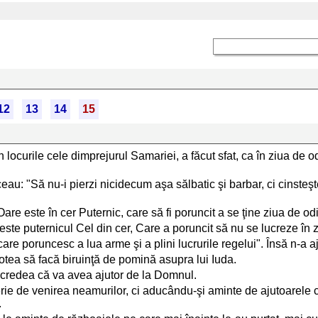
12
13
14
15
n locurile cele dimprejurul Samariei, a făcut sfat, ca în ziua de o
u: "Să nu-i pierzi nicidecum aşa sălbatic şi barbar, ci cinsteşte 
"Oare este în cer Puternic, care să fi poruncit a se ţine ziua de o
este puternicul Cel din cer, Care a poruncit să nu se lucreze în 
care poruncesc a lua arme şi a plini lucrurile regelui". Însă n-a a
otea să facă biruinţă de pomină asupra lui Iuda.
 credea că va avea ajutor de la Domnul.
ie de venirea neamurilor, ci aducându-şi aminte de ajutoarele ce
.