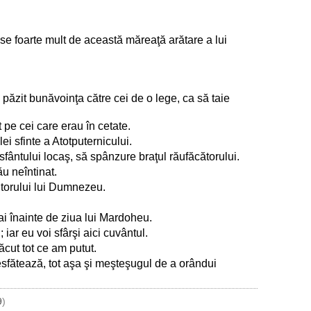
-se foarte mult de această măreaţă arătare a lui
 a păzit bunăvoinţa către cei de o lege, ca să taie
 pe cei care erau în cetate.
ei sfinte a Atotputernicului.
 sfântului locaş, să spânzure braţul răufăcătorului.
u neîntinat.
utorului lui Dumnezeu.
ai înainte de ziua lui Mardoheu.
iar eu voi sfârşi aici cuvântul.
ăcut tot ce am putut.
sfătează, tot aşa şi meşteşugul de a orândui
9
)