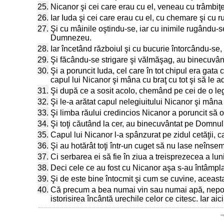
25.
Nicanor şi cei care erau cu el, veneau cu trâmbiţe
26.
Iar Iuda şi cei care erau cu el, cu chemare şi cu r
27.
Şi cu mâinile oştindu-se, iar cu inimile rugându-s
Dumnezeu.
28.
Iar încetând războiul şi cu bucurie întorcându-se
29.
Şi făcându-se strigare şi vălmăşag, au binecuvânta
30.
Şi a poruncit Iuda, cel care în tot chipul era gata 
capul lui Nicanor şi mâna cu braţ cu tot şi să le a
31.
Şi după ce a sosit acolo, chemând pe cei de o lege
32.
Şi le-a arătat capul nelegiuitului Nicanor şi mâna 
33.
Şi limba răului credincios Nicanor a poruncit să o 
34.
Şi toţi căutând la cer, au binecuvântat pe Domnul
35.
Capul lui Nicanor l-a spânzurat pe zidul cetăţii,
36.
Şi au hotărât toţi într-un cuget să nu lase neînse
37.
Ci serbarea ei să fie în ziua a treisprezecea a lu
38.
Deci cele ce au fost cu Nicanor aşa s-au întâmplat 
39.
Şi de este bine întocmit şi cum se cuvine, aceasta
40.
Că precum a bea numai vin sau numai apă, nepotri
istorisirea încântă urechile celor ce citesc. Iar aici 
"