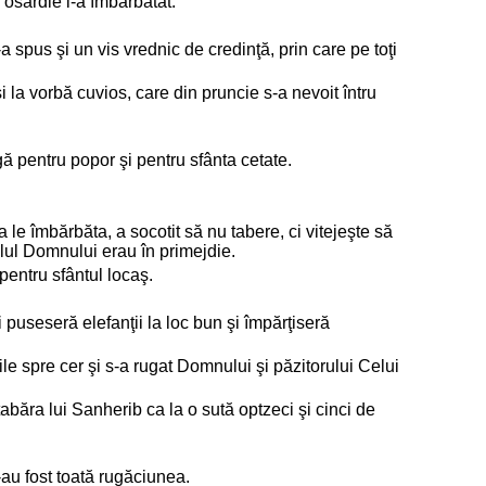
 osârdie i-a îmbărbătat.
-a spus şi un vis vrednic de credinţă, prin care pe toţi
i la vorbă cuvios, care din pruncie s-a nevoit întru
gă pentru popor şi pentru sfânta cetate.
 le îmbărbăta, a socotit să nu tabere, ci vitejeşte să
plul Domnului erau în primejdie.
 pentru sfântul locaş.
i puseseră elefanţii la loc bun şi împărţiseră
ile spre cer şi s-a rugat Domnului şi păzitorului Celui
tabăra lui Sanherib ca la o sută optzeci şi cinci de
-au fost toată rugăciunea.