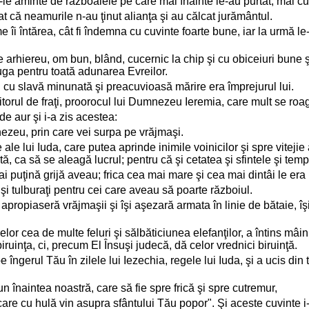
le aminte de războaiele pe care mai înainte le-au purtat, mai cu
t că neamurile n-au ţinut alianţa şi au călcat jurământul.
rme îi întărea, cât fi îndemna cu cuvinte foarte bune, iar la urmă le
e arhiereu, om bun, blând, cucernic la chip şi cu obiceiuri bune ş
ruga pentru toată adunarea Evreilor.
 cu slavă minunată şi preacuvioasă mărire era împrejurul lui.
bitorul de fraţi, proorocul lui Dumnezeu Ieremia, care mult se roa
de aur şi i-a zis acestea:
ezeu, prin care vei surpa pe vrăjmaşi.
 lui Iuda, care putea aprinde inimile voinicilor şi spre vitejie a
, ca să se aleagă lucrul; pentru că şi cetatea şi sfintele şi tem
mai puţină grijă aveau; frica cea mai mare şi cea mai dintâi le era
u şi tulburaţi pentru cei care aveau să poarte războiul.
 apropiaseră vrăjmaşii şi îşi aşezară armata în linie de bătaie, îş
lor cea de multe feluri şi sălbăticiunea elefanţilor, a întins mâin
uinţa, ci, precum El Însuşi judecă, dă celor vrednici biruinţă.
îngerul Tău în zilele lui Iezechia, regele lui Iuda, şi a ucis din 
un înaintea noastră, care să fie spre frică şi spre cutremur,
are cu hulă vin asupra sfântului Tău popor". Şi aceste cuvinte i