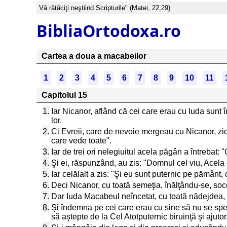
Vă rătăciţi neştiind Scripturile" (Matei, 22,29)
BibliaOrtodoxa.ro
Cartea a doua a macabeilor
1
2
3
4
5
6
7
8
9
10
11
Capitolul 15
1.
Iar Nicanor, aflând că cei care erau cu Iuda sunt î
lor.
2.
Ci Evreii, care de nevoie mergeau cu Nicanor, zicea
care vede toate".
3.
Iar de trei ori nelegiuitul acela păgân a întrebat: 
4.
Şi ei, răspunzând, au zis: "Domnul cel viu, Acela 
5.
Iar celălalt a zis: "Şi eu sunt puternic pe pământ, 
6.
Deci Nicanor, cu toată semeţia, înălţându-se, soc
7.
Dar Iuda Macabeul neîncetat, cu toată nădejdea,
8.
Şi îndemna pe cei care erau cu sine să nu se sper
să aştepte de la Cel Atotputernic biruinţă şi ajutor