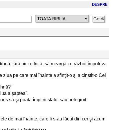
DESPRE
dihnă, fără nici o frică, să meargă cu război împotriva
ziua pe care mai înainte a sfinţit-o şi a cinstit-o Cel
dihnă?"
ziua a şaptea".
juns să-şi poată împlini sfatul său nelegiuit.
le de mai înainte, care li s-au făcut din cer şi acum