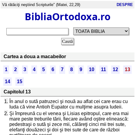
Vă rătăciţi neştiind Scripturile" (Matei, 22,29)
DESPRE
BibliaOrtodoxa.ro
Cartea a doua a macabeilor
1
2
3
4
5
6
7
8
9
10
11
12
13
14
15
Capitolul 13
1.
În anul o sută patruzeci şi nouă au aflat cei care erau cu
Iuda că vine Antioh Eupator cu mulţime asupra Iudeii.
2.
Şi împreună cu el venea şi Lisias epitropul, care era mai
mare peste treburile tării, fiecare având oştire elinească:
pedestraşi o sută şi zece mii, călăreţi cinci mii trei sute,
elefanţi douăzeci şi doi şi trei sute de care de război