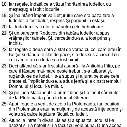
18.
Iar regele, îndată ce a văzut îndrăznirea Iudeilor, cu
meşteşug a ispitit locurile.
19.
Şi înaintând împotriva Betţurului care era pază tare a
Iudeilor, a fost bătut, respins Şi păgubit în ostaşi.
20.
Iar Iuda trimitea celor dinăuntru cele trebuitoare.
21.
Şi un oarecare Rodocos din tabăra Iudeilor a spus
vrăjmaşilor tainele. Şi, cercetându-se, a fost prins şi
închis.
22.
Iar regele a doua oară a stat de vorbă cu cei care erau în
Betţur şi dându-le sfat de pace, s-a dus şi s-a ciocnit cu
cei care erau cu Iuda şi a fost biruit.
23.
Deci aflând că s-ar fi sculat asupră-i la Antiohia Filip, pe
care îl lăsase mai-mare peste treburi, s-a tulburat şi,
rugându-se de Iudei, li s-a supus şi a jurat pe toate cele
drepte şi, împăcându-se, a adus jertfă şi a cinstit templul
Domnului şi locul l-a miluit.
24.
Şi pe Iuda Macabeul l-a primit bine şi l-a făcut cârmuitor
de la Ptolemaida până la ţinutul Gherar.
25.
Apoi, regele a venit de acolo la Ptolemaida, iar locuitorii
din Ptolemaida erau nemulţumiţi de această înţelegere şi
voiau să calce legătura făcută cu Iudeii.
26.
Atunci a intrat în divan Lisias şi a spus tot lucrul şi i-a
aşezat şi i-a potolit şi i-a făcut cu voie bună. După aceea