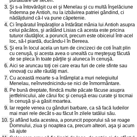
purtătoare de seceri.
3.
Şi s-a întovărăşit cu ei şi Menelau şi cu multă înşelăciune
îndemna pe Antioh, nu la izbăvirea patriei gândind, ci
nădăjduind că-l va pune căpetenie.
4.
Ci împăratul împăraţilor a întărâtat mânia lui Antioh asupra
celui păcătos, şi arătând Lisias că acesta este pricina
tuturor răutăţilor, a poruncit, precum este obiceiul într-acel
loc, să-l piardă, ducându-l în Bereea.
5.
Şi era în locul acela un turn de cincizeci de coti înalt plin
cu cenuşă, şi acesta avea o unealtă cu meşteşug făcută
de se pleca în toate părţile şi aluneca în cenuşă.
6.
Aici se aruncau toţi cei care erau furi de cele sfinte sau
vinovaţi cu alte răutăţi mari.
7.
Cu această moarte s-a întâmplat a muri nelegiuitul
Menelau, neînvrednicindu-se nici de înmormântare.
8.
Pe bună dreptate, fiindcă multe păcate făcuse asupra
jertfelnicului, ale cărui foc şi cenuşă erau curate şi tocmai
în cenuşă şi-a găsit moartea.
9.
Iar regele venea cu gânduri barbare, ca să facă Iudeilor
mai mari rele decât s-au făcut în zilele tatălui său.
10.
Şi aflând Iuda acestea, a poruncit poporului să se roage
Domnului, ziua şi noaptea ca, precum alteori, aşa şi acum
să ajute