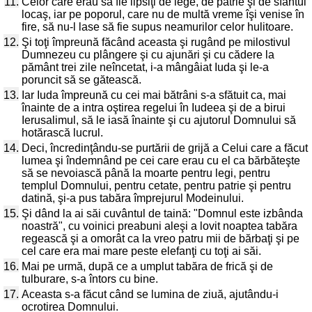
11.
Celor care erau să fie lipsiţi de lege, de patrie şi de sfântul
locaş, iar pe poporul, care nu de multă vreme îşi venise în
fire, să nu-l lase să fie supus neamurilor celor hulitoare.
12.
Şi toţi împreună făcând aceasta şi rugând pe milostivul
Dumnezeu cu plângere şi cu ajunări şi cu cădere la
pământ trei zile neîncetat, i-a mângâiat Iuda şi le-a
poruncit să se gătească.
13.
Iar Iuda împreună cu cei mai bătrâni s-a sfătuit ca, mai
înainte de a intra oştirea regelui în Iudeea şi de a birui
Ierusalimul, să le iasă înainte şi cu ajutorul Domnului să
hotărască lucrul.
14.
Deci, încredinţându-se purtării de grijă a Celui care a făcut
lumea şi îndemnând pe cei care erau cu el ca bărbăteşte
să se nevoiască până la moarte pentru legi, pentru
templul Domnului, pentru cetate, pentru patrie şi pentru
datină, şi-a pus tabăra împrejurul Modeinului.
15.
Şi dând la ai săi cuvântul de taină: "Domnul este izbânda
noastră", cu voinici preabuni aleşi a lovit noaptea tabăra
regească şi a omorât ca la vreo patru mii de bărbaţi şi pe
cel care era mai mare peste elefanţi cu toţi ai săi.
16.
Mai pe urmă, după ce a umplut tabăra de frică şi de
tulburare, s-a întors cu bine.
17.
Aceasta s-a făcut când se lumina de ziuă, ajutându-i
ocrotirea Domnului.