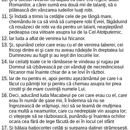
Romanilor, a cărei sumă era două mii de talanţi, să o
plătească din vânzarea iudeilor luaţi robi.
11.
Şi îndată a trimis la cetăţile cele de pe lângă mare,
chemându-le ca să vină să cumpere robi Evrei, făgăduind
că nouăzeci de robi va da pentru un talant, neaşteptând
pedeapsa cea viitoare asupra lui de la Cel Atotputernic.
12.
Iar Iuda a aflat de venirea lui Nicanor.
13.
Şi, spunând celor care erau cu el de venirea taberei, cei
fricoşi dintre ei şi care nu aveau nădejde în dreptatea lui
Dumnezeu au fugit şi au ieşit din locurile lor.
14.
Iar ceilalţi toate ce le rămăsese le vindeau şi rugau pe
Domnul să izbăvească pe cei vânduţi de necredinciosul
Nicanor mai înainte chiar de a se lovi în război.
15.
Iar de nu pentru ei, apoi pentru aşezământul pe care l-a
făcut cu părinţii lor şi pentru că chemau asupra lor prea
cinstit şi de mare cuviinţă numele Lui.
16.
Deci, aducând Iuda Macabeul pe cei care erau cu el, care
erau în număr de şase mii, îi îndemna să nu se
îngrozească de vrăjmaşi, nici să se teamă de mulţimea
cea multă a neamurilor, care cu nedreptate vin asupra lor;
ci vitejeşte să se războiască, punându-şi înaintea ochilor
ocara cea fără de lege făcută de ei în locul cel sfânt
17.
Şi bătaia batjocoritei cetăţi şi surparea datinei strămoşeşti.