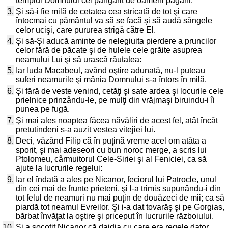
templul Domnului cel pângărit de oameni păgâni.
3.
Şi să-i fie milă de cetatea cea stricată de tot şi care
întocmai cu pământul va să se facă şi să audă sângele
celor ucişi, care pururea strigă către El.
4.
Şi să-Şi aducă aminte de nelegiuita pierdere a pruncilor
celor fără de păcate şi de hulele cele grăite asuprea
neamului Lui şi să urască răutatea:
5.
Iar Iuda Macabeul, având oştire adunată, nu-l puteau
suferi neamurile şi mânia Domnului s-a întors în milă.
6.
Şi fără de veste venind, cetăţi şi sate ardea şi locurile cele
prielnice prinzându-le, pe mulţi din vrăjmaşi biruindu-i îi
punea pe fugă.
7.
Şi mai ales noaptea făcea năvăliri de acest fel, atât încât
pretutindeni s-a auzit vestea vitejiei lui.
8.
Deci, văzând Filip că în puţină vreme acel om atâta a
sporit, şi mai adeseori cu bun noroc merge, a scris lui
Ptolomeu, cârmuitorul Cele-Siriei şi al Feniciei, ca să
ajute la lucrurile regelui:
9.
Iar el îndată a ales pe Nicanor, feciorul lui Patrocle, unul
din cei mai de frunte prieteni, şi l-a trimis supunându-i din
tot felul de neamuri nu mai puţin de douăzeci de mii; ca să
piardă tot neamul Evreilor. Şi i-a dat tovarăş şi pe Gorgias,
bărbat învăţat la oştire şi priceput în lucrurile războiului.
10.
Şi a socotit Nicanor că dajdia cu care era regele dator