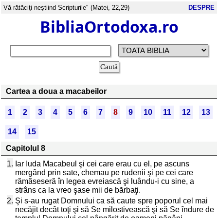
Vă rătăciţi neştiind Scripturile" (Matei, 22,29)
DESPRE
BibliaOrtodoxa.ro
Cartea a doua a macabeilor
1
2
3
4
5
6
7
8
9
10
11
12
13
14
15
Capitolul 8
1.
Iar Iuda Macabeul şi cei care erau cu el, pe ascuns
mergând prin sate, chemau pe rudenii şi pe cei care
rămăseseră în legea evreiască şi luându-i cu sine, a
strâns ca la vreo şase mii de bărbaţi.
2.
Şi s-au rugat Domnului ca să caute spre poporul cel mai
necăjit decât toţi şi să Se milostivească şi să Se îndure de