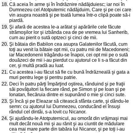
18.
Că aceia în arme şi în îndrăznire nădăjduiesc; iar noi în
Dumnezeu cel Atotputernic nădăjduim, Care şi pe cei care
vin asupra noastră şi pe toată lumea într-o clipă poate să-i
piardă.
19.
Şi afară de acestea le-a arătat şi apărările cele făcute
strămoşilor lor şi izbânda cea de pe vremea lui Sanherib,
cum au pierit o sută optzeci şi cinci de mii.
20.
Şi bătaia din Babilon cea asupra Galatenilor făcută, cum
toţi au venit la bătaie opt mii, cu patru mii de Macedoneni;
iar Macedonenii trăgându-se înapoi, cei opt mii pe o sută
douăzeci de mii i-au pierdut cu ajutorul ce li s-a făcut din
cer, şi multă pradă au luat.
21.
Cu acestea i-au făcut să fie cu bună îndrăzneală şi gata a
muri pentru lege şi pentru patrie.
22.
Deci în patru părţi împărţind oştirea, rânduind şi pe fraţii
săi povăţuitori la fiecare rând, pe Simon şi pe Ioan şi pe
Ionatan, fiecăruia dintre ei supunând o mie şi cinci sute.
23.
Şi încă şi pe Eleazar să citească sfânta carte, şi dându-le
semn: cu ajutorul lui Dumnezeu, conducând el însuşi
rândul cel dintâi, s-a lovit cu Nicanor.
24.
Şi ajutându-le Atotputernicul, au omorât din vrăjmaşi mai
mult decât nouă mii şi au rănit şi au ciuntit de mădulare
cea mai mare parte din tabăra lui Nicanor, şi pe toţi i-au