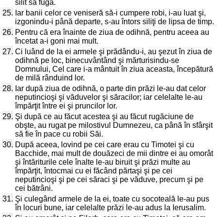
silit să fugă.
25.
Iar banii celor ce veniseră să-i cumpere robi, i-au luat şi,
izgonindu-i până departe, s-au întors siliţi de lipsa de timp.
26.
Pentru că era înainte de ziua de odihnă, pentru aceea au
încetat a-i goni mai mult.
27.
Ci luând de la ei armele şi prădându-i, au şezut în ziua de
odihnă pe loc, binecuvântând şi mărturisindu-se
Domnului, Cel care i-a mântuit în ziua aceasta, începătură
de milă rânduind lor.
28.
Iar după ziua de odihnă, o parte din prăzi le-au dat celor
neputincioşi şi văduvelor şi săracilor; iar celelalte le-au
împărţit între ei şi pruncilor lor.
29.
Şi după ce au făcut acestea şi au făcut rugăciune de
obşte, au rugat pe milostivul Dumnezeu, ca până în sfârşit
să fie în pace cu robii Săi.
30.
După aceea, lovind pe cei care erau cu Timotei şi cu
Bacchide, mai mult de douăzeci de mii dintre ei au omorât
şi întăriturile cele înalte le-au biruit şi prăzi multe au
împărţit, întocmai cu ei făcând părtaşi şi pe cei
neputincioşi şi pe cei săraci şi pe văduve, precum şi pe
cei bătrâni.
31.
Şi culegând armele de la ei, toate cu socoteală le-au pus
în locuri bune, iar celelalte prăzi le-au adus la Ierusalim.