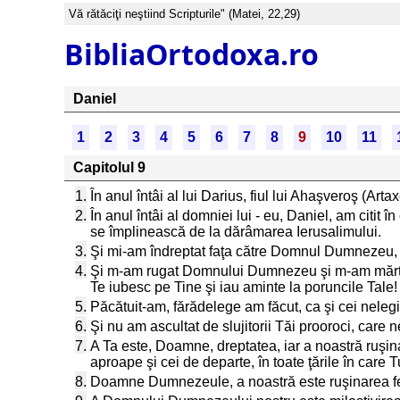
Vă rătăciţi neştiind Scripturile" (Matei, 22,29)
BibliaOrtodoxa.ro
Daniel
1
2
3
4
5
6
7
8
9
10
11
Capitolul 9
1.
În anul întâi al lui Darius, fiul lui Ahaşveroş (Ar
2.
În anul întâi al domniei lui - eu, Daniel, am citit
se împlinească de la dărâmarea Ierusalimului.
3.
Şi mi-am îndreptat faţa către Domnul Dumnezeu, stă
4.
Şi m-am rugat Domnului Dumnezeu şi m-am mărtur
Te iubesc pe Tine şi iau aminte la poruncile Tale!
5.
Păcătuit-am, fărădelege am făcut, ca şi cei nelegi
6.
Şi nu am ascultat de slujitorii Tăi prooroci, care ne-
7.
A Ta este, Doamne, dreptatea, iar a noastră ruşinar
aproape şi cei de departe, în toate ţările în care T
8.
Doamne Dumnezeule, a noastră este ruşinarea feţelor