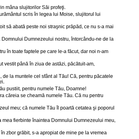
mâna slujitorilor Săi profeţi.
rământul scris în legea lui Moise, slujitorul lui
 voit să abată peste noi straşnic prăpăd, ce nu s-a mai
aţa Domnului Dumnezeului nostru, întorcându-ne de la
 în toate faptele pe care le-a făcut, dar noi n-am
vestit până în ziua de astăzi, păcătuit-am,
i, de la muntele cel sfânt al Tău! Că, pentru păcatele
ri.
 Tău pustiit, pentru numele Tău, Doamne!
upra căreia se cheamă numele Tău. Că nu pentru
eul meu; că numele Tău îl poartă cetatea şi poporul
ga mea fierbinte înaintea Domnului Dumnezeului meu,
în zbor grăbit, s-a apropiat de mine pe la vremea