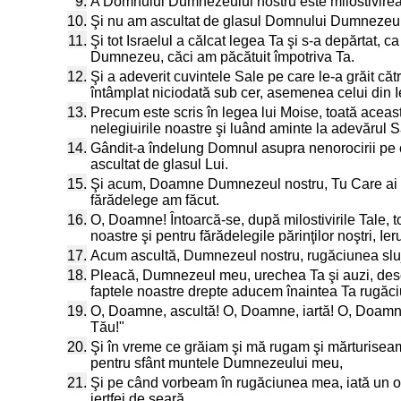
9.
A Domnului Dumnezeului nostru este milostivirea 
10.
Şi nu am ascultat de glasul Domnului Dumnezeului
11.
Şi tot Israelul a călcat legea Ta şi s-a depărtat, 
Dumnezeu, căci am păcătuit împotriva Ta.
12.
Şi a adeverit cuvintele Sale pe care le-a grăit căt
întâmplat niciodată sub cer, asemenea celui din I
13.
Precum este scris în legea lui Moise, toată acea
nelegiuirile noastre şi luând aminte la adevărul 
14.
Gândit-a îndelung Domnul asupra nenorocirii pe c
ascultat de glasul Lui.
15.
Şi acum, Doamne Dumnezeul nostru, Tu Care ai sco
fărădelege am făcut.
16.
O, Doamne! Întoarcă-se, după milostivirile Tale, t
noastre şi pentru fărădelegile părinţilor noştri, Ie
17.
Acum ascultă, Dumnezeul nostru, rugăciunea sluji
18.
Pleacă, Dumnezeul meu, urechea Ta şi auzi, desc
faptele noastre drepte aducem înaintea Ta rugăciun
19.
O, Doamne, ascultă! O, Doamne, iartă! O, Doamne
Tău!"
20.
Şi în vreme ce grăiam şi mă rugam şi mărturisea
pentru sfânt muntele Dumnezeului meu,
21.
Şi pe când vorbeam în rugăciunea mea, iată un om,
jertfei de seară.