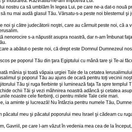
şi îndurarea. Răzvrătitu-ne-am împotriva Lui.
 nostru ca să umblăm în legea Lui, pe care ne-a dat-o nouă prin 
ca să nu mai audă glasul Tău. Vărsatu-s-a peste noi blestemul şi ju
re noi şi către judecătorii noştri, care au cârmuit peste noi, că a
erusalim.
stă nenorocire s-a năpustit asupra noastră, dar n-am îmbunat f
Său.
are a abătut-o peste noi, că drept este Domnul Dumnezeul nostru
s pe poporul Tău din ţara Egiptului cu mână tare şi Te-ai făcut 
oată mânia şi toată văpaia urgiei Tale de la cetatea Ierusalimulu
rusalimul şi poporul Tău au ajuns de ocară pentru toţi vecinii noşt
torului Tău şi ruga fierbinte şi luminează faţa Ta spre templul
hide ochii Tăi şi vezi mâhnirea noastră adâncă şi cetatea as
ile noastre cele fierbinţi, ci pentru milele Tale cele mari.
, ia aminte şi lucrează! Nu întârzia pentru numele Tău, Dumnez
m păcatul meu şi păcatul poporului meu Israel şi cădeam cu ru
 Gavriil, pe care l-am văzut în vedenia mea cea de la început, 