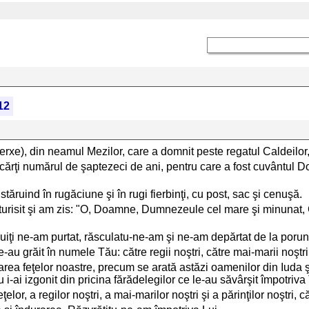
12
taxerxe), din neamul Mezilor, care a domnit peste regatul Caldeilor
 în cărţi numărul de şaptezeci de ani, pentru care a fost cuvântul
ruind în rugăciune şi în rugi fierbinţi, cu post, sac şi cenuşă.
isit şi am zis: "O, Doamne, Dumnezeule cel mare şi minunat, C
uiţi ne-am purtat, răsculatu-ne-am şi ne-am depărtat de la porunci
au grăit în numele Tău: către regii noştri, către mai-marii noştri, p
ea feţelor noastre, precum se arată astăzi oamenilor din Iuda şi lo
u i-ai izgonit din pricina fărădelegilor ce le-au săvârşit împotriva
, a regilor noştri, a mai-marilor noştri şi a părinţilor noştri, că