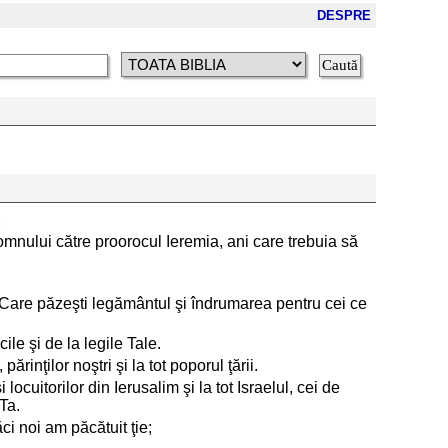
DESPRE
,
 Domnului către proorocul Ieremia, ani care trebuia să
are păzeşti legământul şi îndrumarea pentru cei ce
le şi de la legile Tale.
ărinţilor noştri şi la tot poporul ţării.
cuitorilor din Ierusalim şi la tot Israelul, cei de
 Ta.
ci noi am păcătuit ţie;