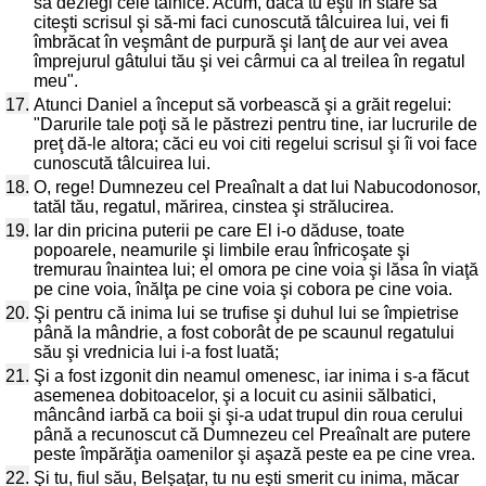
să dezlegi cele tainice. Acum, dacă tu eşti în stare să
citeşti scrisul şi să-mi faci cunoscută tâlcuirea lui, vei fi
îmbrăcat în veşmânt de purpură şi lanţ de aur vei avea
împrejurul gâtului tău şi vei cârmui ca al treilea în regatul
meu".
17.
Atunci Daniel a început să vorbească şi a grăit regelui:
"Darurile tale poţi să le păstrezi pentru tine, iar lucrurile de
preţ dă-le altora; căci eu voi citi regelui scrisul şi îi voi face
cunoscută tâlcuirea lui.
18.
O, rege! Dumnezeu cel Preaînalt a dat lui Nabucodonosor,
tatăl tău, regatul, mărirea, cinstea şi strălucirea.
19.
Iar din pricina puterii pe care El i-o dăduse, toate
popoarele, neamurile şi limbile erau înfricoşate şi
tremurau înaintea lui; el omora pe cine voia şi lăsa în viaţă
pe cine voia, înălţa pe cine voia şi cobora pe cine voia.
20.
Şi pentru că inima lui se trufise şi duhul lui se împietrise
până la mândrie, a fost coborât de pe scaunul regatului
său şi vrednicia lui i-a fost luată;
21.
Şi a fost izgonit din neamul omenesc, iar inima i s-a făcut
asemenea dobitoacelor, şi a locuit cu asinii sălbatici,
mâncând iarbă ca boii şi şi-a udat trupul din roua cerului
până a recunoscut că Dumnezeu cel Preaînalt are putere
peste împărăţia oamenilor şi aşază peste ea pe cine vrea.
22.
Şi tu, fiul său, Belşaţar, tu nu eşti smerit cu inima, măcar