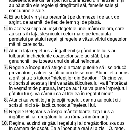
fuseseră luate din templul lui Dumnezeu din Ierusalim şi
au băut din ele regele şi dregătorii săi, femeile sale şi
concubinele sale.
4.
Ei au băut vin şi au preamărit pe dumnezeii de aur, de
argint, de aramă, de fier, de lemn şi de piatră.
5.
În aceeaşi clipă au ieşit degetele unei mâini de om, care
au scris în faţa sfeşnicului celui mare pe tencuiala
peretelui palatului regal, şi regele a văzut vârful degetelor
mâinii care scria.
6.
Atunci faţa regelui s-a îngălbenit şi gândurile lui s-au
tulburat; încheieturile coapselor sale au slăbit, iar
genunchii i se izbeau unul de altul neîncetat.
7.
Regele a început să strige din toate puterile să i se aducă
prezicătorii, caldeii şi tâlcuitorii de semne. Atunci el a prins
a grăi şi a zis tuturor înţelepţilor din Babilon: "Oricine va
citi scrisul acesta şi îmi va arăta tâlcuirea lui va fi îmbrăcat
în veşmânt de purpură, lanţ de aur i se va pune împrejurul
gâtului lui şi va cârmui ca al treilea în regatul meu!"
8.
Atunci au venit toţi înţelepţii regelui, dar nu au putut citi
scrisul, nici să-i facă cunoscut înţelesul lui.
9.
Regele Belşaţar s-a înspăimântat foarte, faţa lui s-a
îngălbenit, iar dregătorii lui au rămas înmărmuriţi.
10.
Regina, auzind strigătul regelui şi al dregătorilor, s-a dus
in cămara de ospăţ. Ea a început a grăi şi a zis: "O, rege,