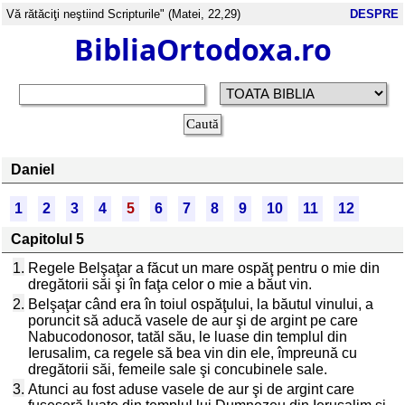
Vă rătăciţi neştiind Scripturile" (Matei, 22,29)
DESPRE
BibliaOrtodoxa.ro
Daniel
1
2
3
4
5
6
7
8
9
10
11
12
Capitolul 5
1.
Regele Belşaţar a făcut un mare ospăţ pentru o mie din
dregătorii săi şi în faţa celor o mie a băut vin.
2.
Belşaţar când era în toiul ospăţului, la băutul vinului, a
poruncit să aducă vasele de aur şi de argint pe care
Nabucodonosor, tatăl său, le luase din templul din
Ierusalim, ca regele să bea vin din ele, împreună cu
dregătorii săi, femeile sale şi concubinele sale.
3.
Atunci au fost aduse vasele de aur şi de argint care