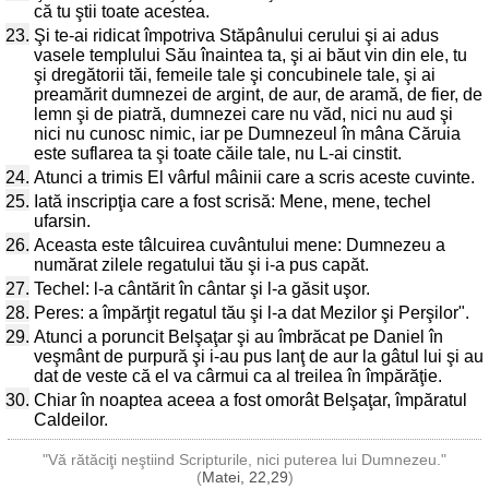
că tu ştii toate acestea.
23.
Şi te-ai ridicat împotriva Stăpânului cerului şi ai adus
vasele templului Său înaintea ta, şi ai băut vin din ele, tu
şi dregătorii tăi, femeile tale şi concubinele tale, şi ai
preamărit dumnezei de argint, de aur, de aramă, de fier, de
lemn şi de piatră, dumnezei care nu văd, nici nu aud şi
nici nu cunosc nimic, iar pe Dumnezeul în mâna Căruia
este suflarea ta şi toate căile tale, nu L-ai cinstit.
24.
Atunci a trimis El vârful mâinii care a scris aceste cuvinte.
25.
Iată inscripţia care a fost scrisă: Mene, mene, techel
ufarsin.
26.
Aceasta este tâlcuirea cuvântului mene: Dumnezeu a
numărat zilele regatului tău şi i-a pus capăt.
27.
Techel: l-a cântărit în cântar şi l-a găsit uşor.
28.
Peres: a împărţit regatul tău şi l-a dat Mezilor şi Perşilor".
29.
Atunci a poruncit Belşaţar şi au îmbrăcat pe Daniel în
veşmânt de purpură şi i-au pus lanţ de aur la gâtul lui şi au
dat de veste că el va cârmui ca al treilea în împărăţie.
30.
Chiar în noaptea aceea a fost omorât Belşaţar, împăratul
Caldeilor.
"Vă rătăciţi neştiind Scripturile, nici puterea lui Dumnezeu."
(
Matei, 22,29
)