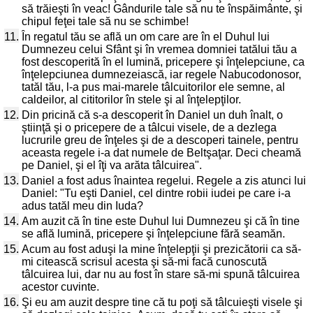
să trăieşti în veac! Gândurile tale să nu te înspăimânte, şi
chipul feţei tale să nu se schimbe!
11.
În regatul tău se află un om care are în el Duhul lui
Dumnezeu celui Sfânt şi în vremea domniei tatălui tău a
fost descoperită în el lumină, pricepere şi înţelepciune, ca
înţelepciunea dumnezeiască, iar regele Nabucodonosor,
tatăl tău, l-a pus mai-marele tâlcuitorilor ele semne, al
caldeilor, al cititorilor în stele şi al înţelepţilor.
12.
Din pricină că s-a descoperit în Daniel un duh înalt, o
ştiinţă şi o pricepere de a tâlcui visele, de a dezlega
lucrurile greu de înţeles şi de a descoperi tainele, pentru
aceasta regele i-a dat numele de Beltşaţar. Deci cheamă
pe Daniel, şi el îţi va arăta tâlcuirea".
13.
Daniel a fost adus înaintea regelui. Regele a zis atunci lui
Daniel: "Tu eşti Daniel, cel dintre robii iudei pe care i-a
adus tatăl meu din Iuda?
14.
Am auzit că în tine este Duhul lui Dumnezeu şi că în tine
se află lumină, pricepere şi înţelepciune fără seamăn.
15.
Acum au fost aduşi la mine înţelepţii şi prezicătorii ca să-
mi citească scrisul acesta şi să-mi facă cunoscută
tâlcuirea lui, dar nu au fost în stare să-mi spună tâlcuirea
acestor cuvinte.
16.
Şi eu am auzit despre tine că tu poţi să tâlcuieşti visele şi