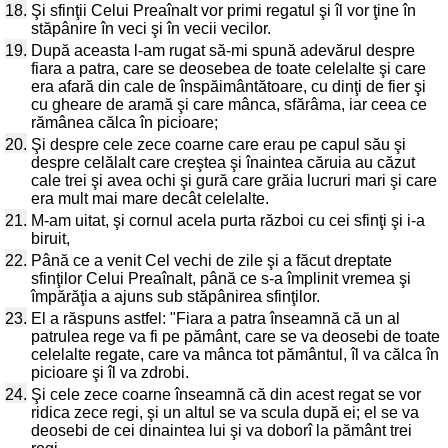
18.
Şi sfinţii Celui Preaînalt vor primi regatul şi îl vor ţine în
stăpânire în veci şi în vecii vecilor.
19.
După aceasta l-am rugat să-mi spună adevărul despre
fiara a patra, care se deosebea de toate celelalte şi care
era afară din cale de înspăimântătoare, cu dinţi de fier şi
cu gheare de aramă şi care mânca, sfărâma, iar ceea ce
rămânea călca în picioare;
20.
Şi despre cele zece coarne care erau pe capul său şi
despre celălalt care creştea şi înaintea căruia au căzut
cale trei şi avea ochi şi gură care grăia lucruri mari şi care
era mult mai mare decât celelalte.
21.
M-am uitat, şi cornul acela purta război cu cei sfinţi şi i-a
biruit,
22.
Până ce a venit Cel vechi de zile şi a făcut dreptate
sfinţilor Celui Preaînalt, până ce s-a împlinit vremea şi
împărăţia a ajuns sub stăpânirea sfinţilor.
23.
El a răspuns astfel: "Fiara a patra înseamnă că un al
patrulea rege va fi pe pământ, care se va deosebi de toate
celelalte regate, care va mânca tot pământul, îl va călca în
picioare şi îl va zdrobi.
24.
Şi cele zece coarne înseamnă că din acest regat se vor
ridica zece regi, şi un altul se va scula după ei; el se va
deosebi de cei dinaintea lui şi va doborî la pământ trei