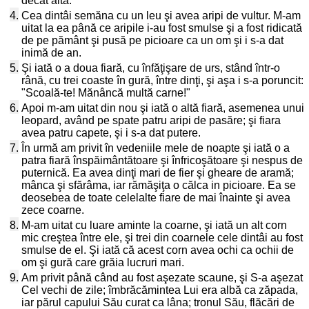
decât alta.
4.
Cea dintâi semăna cu un leu şi avea aripi de vultur. M-am
uitat la ea până ce aripile i-au fost smulse şi a fost ridicată
de pe pământ şi pusă pe picioare ca un om şi i s-a dat
inimă de an.
5.
Şi iată o a doua fiară, cu înfăţişare de urs, stând într-o
rână, cu trei coaste în gură, între dinţi, şi aşa i s-a poruncit:
"Scoală-te! Mănâncă multă carne!"
6.
Apoi m-am uitat din nou şi iată o altă fiară, asemenea unui
leopard, având pe spate patru aripi de pasăre; şi fiara
avea patru capete, şi i s-a dat putere.
7.
În urmă am privit în vedeniile mele de noapte şi iată o a
patra fiară înspăimântătoare şi înfricoşătoare şi nespus de
puternică. Ea avea dinţi mari de fier şi gheare de aramă;
mânca şi sfărâma, iar rămăşiţa o călca in picioare. Ea se
deosebea de toate celelalte fiare de mai înainte şi avea
zece coarne.
8.
M-am uitat cu luare aminte la coarne, şi iată un alt corn
mic creştea între ele, şi trei din coarnele cele dintâi au fost
smulse de el. Şi iată că acest corn avea ochi ca ochii de
om şi gură care grăia lucruri mari.
9.
Am privit până când au fost aşezate scaune, şi S-a aşezat
Cel vechi de zile; îmbrăcămintea Lui era albă ca zăpada,
iar părul capului Său curat ca lâna; tronul Său, flăcări de