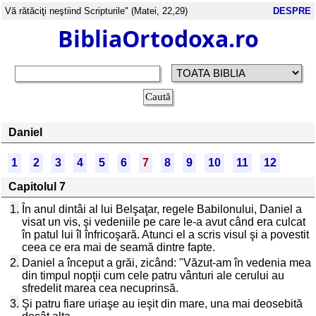
Vă rătăciţi neştiind Scripturile" (Matei, 22,29)
DESPRE
BibliaOrtodoxa.ro
Daniel
1
2
3
4
5
6
7
8
9
10
11
12
Capitolul 7
1.
În anul dintâi al lui Belşaţar, regele Babilonului, Daniel a
visat un vis, şi vedeniile pe care le-a avut când era culcat
în patul lui îl înfricoşară. Atunci el a scris visul şi a povestit
ceea ce era mai de seamă dintre fapte.
2.
Daniel a început a grăi, zicând: "Văzut-am în vedenia mea
din timpul nopţii cum cele patru vânturi ale cerului au
sfredelit marea cea necuprinsă.
3.
Şi patru fiare uriaşe au ieşit din mare, una mai deosebită