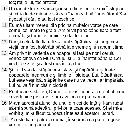
foc; roţile lui, foc arzător.
10.
Un râu de foc se vărsa şi ieşea din el; mii de mii Îi slujeau
şi miriade de miriade stăteau înaintea Lui! Judecătorul S-a
aşezat şi cărţile au fost deschise.
11.
Eu mă uitam mereu, din pricina multelor vorbe pe care
cornul cel mare le grăia. Am privit până când fiara a fost
omorâtă şi trupul ei nimicit şi dat focului.
12.
Dar şi celorlalte fiare li s-a luat stăpânirea, şi lungimea
vieţii lor a fost hotărâtă până la o vreme şi un anumit timp.
13.
Am privit în vedenia de noapte, şi iată pe norii cerului
venea cineva ca Fiul Omului şi El a înaintat până la Cel
vechi de zile, şi a fost dus în faţa Lui.
14.
Şi Lui I s-a dat stăpânirea, slava şi împărăţia, şi toate
popoarele, neamurile şi limbile Îi slujeau Lui. Stăpânirea
Lui este veşnică, stăpânire care nu va trece, iar împărăţia
Lui nu va fi nimicită niciodată.
15.
Pentru aceasta, eu, Daniel, am fost tulburat cu duhul meu
şi vedeniile pe care le-am avut mă înspăimântau.
16.
M-am apropiat atunci de unul din cei de faţă şi l-am rugat
să-mi spună adevărul privitor la toate acestea. Şi el mi-a
vorbit şi mi-a făcut cunoscut înţelesul acestor lucruri.
17.
"Aceste fiare, patru la număr, înseamnă că patru regi se
vor ridica pe pământ,