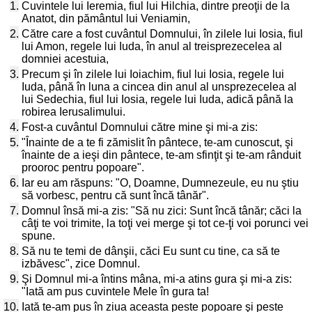
1.
Cuvintele lui Ieremia, fiul lui Hilchia, dintre preoţii de la
Anatot, din pământul lui Veniamin,
2.
Către care a fost cuvântul Domnului, în zilele lui Iosia, fiul
lui Amon, regele lui Iuda, în anul al treisprezecelea al
domniei acestuia,
3.
Precum şi în zilele lui Ioiachim, fiul lui Iosia, regele lui
Iuda, până în luna a cincea din anul al unsprezecelea al
lui Sedechia, fiul lui Iosia, regele lui Iuda, adică până la
robirea Ierusalimului.
4.
Fost-a cuvântul Domnului către mine şi mi-a zis:
5.
"Înainte de a te fi zămislit în pântece, te-am cunoscut, şi
înainte de a ieşi din pântece, te-am sfinţit şi te-am rânduit
prooroc pentru popoare".
6.
Iar eu am răspuns: "O, Doamne, Dumnezeule, eu nu ştiu
să vorbesc, pentru că sunt încă tânăr".
7.
Domnul însă mi-a zis: "Să nu zici: Sunt încă tânăr; căci la
câţi te voi trimite, la toţi vei merge şi tot ce-ţi voi porunci vei
spune.
8.
Să nu te temi de dânşii, căci Eu sunt cu tine, ca să te
izbăvesc", zice Domnul.
9.
Şi Domnul mi-a întins mâna, mi-a atins gura şi mi-a zis:
"Iată am pus cuvintele Mele în gura ta!
10.
Iată te-am pus în ziua aceasta peste popoare şi peste