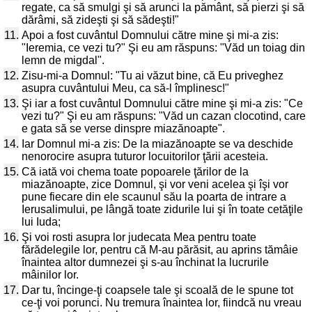
regate, ca să smulgi şi să arunci la pământ, să pierzi şi să
dărâmi, să zideşti şi să sădeşti!"
11.
Apoi a fost cuvântul Domnului către mine şi mi-a zis:
"Ieremia, ce vezi tu?" Şi eu am răspuns: "Văd un toiag din
lemn de migdal".
12.
Zisu-mi-a Domnul: "Tu ai văzut bine, că Eu priveghez
asupra cuvântului Meu, ca să-l împlinesc!"
13.
Şi iar a fost cuvântul Domnului către mine şi mi-a zis: "Ce
vezi tu?" Şi eu am răspuns: "Văd un cazan clocotind, care
e gata să se verse dinspre miazănoapte".
14.
Iar Domnul mi-a zis: De la miazănoapte se va deschide
nenorocire asupra tuturor locuitorilor ţării acesteia.
15.
Că iată voi chema toate popoarele ţărilor de la
miazănoapte, zice Domnul, şi vor veni acelea şi îşi vor
pune fiecare din ele scaunul său la poarta de intrare a
Ierusalimului, pe lângă toate zidurile lui şi în toate cetăţile
lui Iuda;
16.
Şi voi rosti asupra lor judecata Mea pentru toate
fărădelegile lor, pentru că M-au părăsit, au aprins tămâie
înaintea altor dumnezei şi s-au închinat la lucrurile
mâinilor lor.
17.
Dar tu, încinge-ţi coapsele tale şi scoală de le spune tot
ce-ţi voi porunci. Nu tremura înaintea lor, fiindcă nu vreau