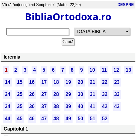
Vă rătăciţi neştiind Scripturile" (Matei, 22,29)
DESPRE
BibliaOrtodoxa.ro
Ieremia
1
2
3
4
5
6
7
8
9
10
11
12
13
14
15
16
17
18
19
20
21
22
23
24
25
26
27
28
29
30
31
32
33
34
35
36
37
38
39
40
41
42
43
44
45
46
47
48
49
50
51
52
Capitolul 1