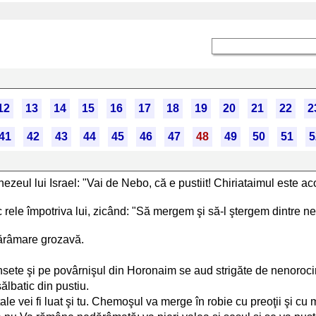
12
13
14
15
16
17
18
19
20
21
22
2
41
42
43
44
45
46
47
48
49
50
51
5
l lui Israel: "Vai de Nebo, că e pustiit! Chiriataimul este acop
ele împotriva lui, zicând: "Să mergem şi să-l ştergem dintre ne
dărâmare grozavă.
ânsete şi pe povârnişul din Horonaim se aud strigăte de nenoroci
ălbatic din pustiu.
le tale vei fi luat şi tu. Chemoşul va merge în robie cu preoţii şi cu