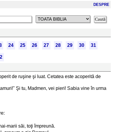
DESPRE
3
24
25
26
27
28
29
30
31
2
erit de ruşine şi luat. Cetatea este acoperită de
amuri!" Şi tu, Madmen, vei pieri! Sabia vine în urma
re:
 mai-marii săi, toţi împreună.