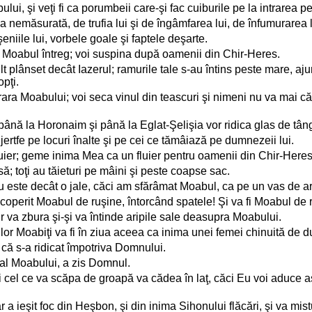
abului, şi veţi fi ca porumbeii care-şi fac cuiburile pe la intrarea pe
emăsurată, de trufia lui şi de îngâmfarea lui, de înfumurarea lui
iile lui, vorbele goale şi faptele deşarte.
 Moabul întreg; voi suspina după oamenii din Chir-Heres.
t plânset decât Iazerul; ramurile tale s-au întins peste mare, aju
opţi.
rara Moabului; voi seca vinul din teascuri şi nimeni nu va mai călc
până la Horonaim şi până la Eglat-Şelişia vor ridica glas de tân
ertfe pe locuri înalte şi pe cei ce tămâiază pe dumnezeii lui.
r; geme inima Mea ca un fluier pentru oamenii din Chir-Heres, c
să; toţi au tăieturi pe mâini şi peste coapse sac.
 nu este decât o jale, căci am sfărâmat Moabul, ca pe un vas de 
operit Moabul de ruşine, întorcând spatele! Şi va fi Moabul de râ
r va zbura şi-şi va întinde aripile sale deasupra Moabului.
jilor Moabiţi va fi în ziua aceea ca inima unei femei chinuită de du
 că s-a ridicat împotriva Domnului.
e al Moabului, a zis Domnul.
 cel ce va scăpa de groapă va cădea în laţ, căci Eu voi aduce as
a ieşit foc din Heşbon, şi din inima Sihonului flăcări, şi va mistu