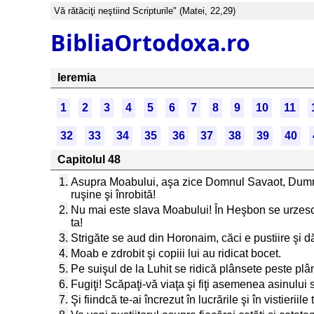
Vă rătăciţi neştiind Scripturile" (Matei, 22,29)
BibliaOrtodoxa.ro
Ieremia
1
2
3
4
5
6
7
8
9
10
11
32
33
34
35
36
37
38
39
40
Capitolul 48
1.
Asupra Moabului, aşa zice Domnul Savaot, Dumnezeu
ruşine şi înrobită!
2.
Nu mai este slava Moabului! În Heşbon se urzesc r
ta!
3.
Strigăte se aud din Horonaim, căci e pustiire şi 
4.
Moab e zdrobit şi copiii lui au ridicat bocet.
5.
Pe suişul de la Luhit se ridică plânsete peste pl
6.
Fugiţi! Scăpaţi-vă viaţa şi fiţi asemenea asinului s
7.
Şi fiindcă te-ai încrezut în lucrările şi în vistierii