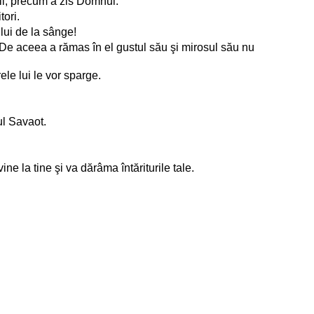
tii, precum a zis Domnul.
tori.
lui de la sânge!
st. De aceea a rămas în el gustul său şi mirosul său nu
rele lui le vor sparge.
ul Savaot.
ne la tine şi va dărâma întăriturile tale.