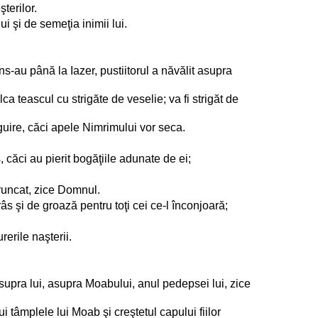
şterilor.
 şi de semeţia inimii lui.
ns-au până la Iazer, pustiitorul a năvălit asupra
a teascul cu strigăte de veselie; va fi strigăt de
guire, căci apele Nimrimului vor seca.
ăci au pierit bogăţiile adunate de ei;
aruncat, zice Domnul.
s şi de groază pentru toţi cei ce-l înconjoară;
rerile naşterii.
upra lui, asupra Moabului, anul pedepsei lui, zice
i tâmplele lui Moab şi creştetul capului fiilor