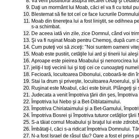
8.
Va veni pustiitorul asupra fiecărei cetăţi şi ceta
9.
Daţi un mormânt lui Moab, căci el va fi cu totul pust
10.
Blestemat să fie tot cel ce face lucrurile Domnulu
11.
Moab din tinereţea lui a fost liniştit, se odihnea p
s-a schimbat.
12.
De aceea iată vin zile, zice Domnul, când voi trimite
13.
Şi va fi ruşinat Moab pentru Chemoş, după cum cas
14.
Cum puteţi voi să ziceţi: "Noi suntem oameni viteji
15.
Moab este pustiit, cetăţile lui ard şi tinerii lui 
16.
Aproape este pieirea Moabului şi nenorocirea lui
17.
jeliţi-l toţi vecinii lui şi toţi cei ce cunoaşteţi nu
18.
Fecioară, locuitoarea Dibonului, coboară-te din înă
19.
Stai la drum şi priveşte, locuitoarea Aroerului, şi
20.
Ruşinat este Moabul, căci este biruit. Plângeţi şi 
21.
Judecata a venit împotriva ţării din şes, împotriva
22.
Împotriva lui Nebo şi a Bet-Diblataimului.
23.
Împotriva Chiriataimului şi a Bet-Gamului, împotr
24.
Împotriva Bosrei şi împotriva tuturor cetăţilor ţăr
25.
S-a tăiat cornul Moabului şi braţul lui este zdrobi
26.
Îmbătaţi-l, căci s-a ridicat împotriva Domnului. T
27.
N-a fost Israel de râsul tău? Oare a fost el prins pr