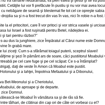
tea nu Va rămâne nedărâmată; va pieri valea şi şesul şi se va pus
iit. Cetăţile lui vor fi prefăcute în pustiu şi nu vor mai avea locui
i cu nebăgare de seamă şi blestemat fie tot cel ce opreşte sabia 
e drojdia sa şi n-a fost trecut din vas în vas, nici în robie n-a fo
 la el pritocitori, care îl vor pritoci şi vor strica vasele şi urcioa
a lui Israel a fost ruşinată pentru Betel, nădejdea ei.
 şi tari pentru război?"
aleşi s-au dus la junghiere, zice Împăratul al Cărui nume este Domn
 vine în grabă mare.
mele lui ziceţi: Cum s-a sfărâmat toiagul puterii, sceptrul slavei!
lţime şi şezi în pământ ars de soare, căci pustiitorul Moabului vi
 întreabă pe cel care fuge şi pe cel scăpat: Ce s-a întâmplat?
strigaţi, daţi de veste în Amon că Moabul este pustiit.
 Holonului şi a Iahţei, împotriva Mefaatului şi a Dibonului,
iva Bet-Meonului şi a Cheriotului,
ii Moabului, de aproape şi de departe.
t, zice Domnul.
ăvălească-se Moabul în vărsătura sa şi de râs să fie.
intre tâlhari, de clătinai din cap ori de câte ori vorbeai cu el?