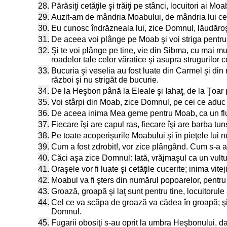
28.
Părăsiţi cetăţile şi trăiţi pe stânci, locuitori ai Mo
29.
Auzit-am de mândria Moabului, de mândria lui cea n
30.
Eu cunosc îndrăzneala lui, zice Domnul, lăudăroşen
31.
De aceea voi plânge pe Moab şi voi striga pentru
32.
Şi te voi plânge pe tine, vie din Sibma, cu mai mul
roadelor tale celor văratice şi asupra strugurilor c
33.
Bucuria şi veselia au fost luate din Carmel şi din 
război şi nu strigăt de bucurie.
34.
De la Heşbon până la Eleale şi Iahaţ, de la Ţoar 
35.
Voi stârpi din Moab, zice Domnul, pe cei ce aduc j
36.
De aceea inima Mea geme pentru Moab, ca un fluie
37.
Fiecare îşi are capul ras, fiecare îşi are barba tun
38.
Pe toate acoperişurile Moabului şi în pieţele lui
39.
Cum a fost zdrobit!, vor zice plângând. Cum s-a ac
40.
Căci aşa zice Domnul: Iată, vrăjmaşul ca un vultu
41.
Oraşele vor fi luate şi cetăţile cucerite; inima vite
42.
Moabul va fi şters din numărul popoarelor, pentru
43.
Groază, groapă şi laţ sunt pentru tine, locuitorul
44.
Cel ce va scăpa de groază va cădea în groapă; şi
Domnul.
45.
Fugarii obosiţi s-au oprit la umbra Heşbonului, dar 