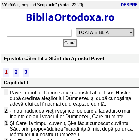
Vă rătăciţi neştiind Scripturile" (Matei, 22,29)
DESPRE
BibliaOrtodoxa.ro
Epistola către Tit a Sfântului Apostol Pavel
1
2
3
Capitolul 1
1.
Pavel, robul lui Dumnezeu şi apostol al lui Iisus Hristos,
după credinţa aleşilor lui Dumnezeu şi după cunoştinţa
adevărului cel întocmai cu dreapta credinţă,
2.
- Întru nădejdea vieţii veşnice, pe care a făgăduit-o mai
înainte de anii veacurilor Dumnezeu, Care nu minte,
3.
Şi Care, la timpul cuvenit, Şi-a făcut cunoscut cuvântul
Său, prin propovăduirea încredinţată mie, după porunca
Mântuitorului nostru Dumnezeu -