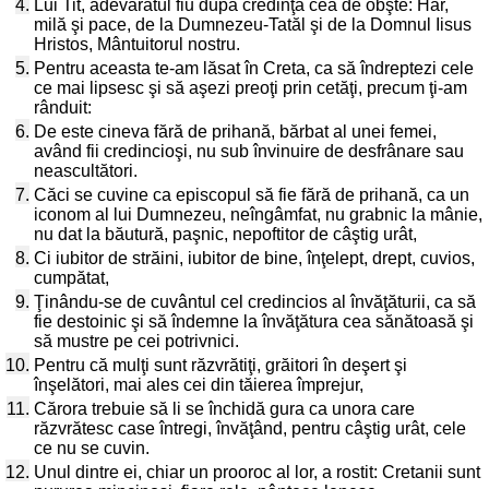
4.
Lui Tit, adevăratul fiu după credinţa cea de obşte: Har,
milă şi pace, de la Dumnezeu-Tatăl şi de la Domnul Iisus
Hristos, Mântuitorul nostru.
5.
Pentru aceasta te-am lăsat în Creta, ca să îndreptezi cele
ce mai lipsesc şi să aşezi preoţi prin cetăţi, precum ţi-am
rânduit:
6.
De este cineva fără de prihană, bărbat al unei femei,
având fii credincioşi, nu sub învinuire de desfrânare sau
neascultători.
7.
Căci se cuvine ca episcopul să fie fără de prihană, ca un
iconom al lui Dumnezeu, neîngâmfat, nu grabnic la mânie,
nu dat la băutură, paşnic, nepoftitor de câştig urât,
8.
Ci iubitor de străini, iubitor de bine, înţelept, drept, cuvios,
cumpătat,
9.
Ţinându-se de cuvântul cel credincios al învăţăturii, ca să
fie destoinic şi să îndemne la învăţătura cea sănătoasă şi
să mustre pe cei potrivnici.
10.
Pentru că mulţi sunt răzvrătiţi, grăitori în deşert şi
înşelători, mai ales cei din tăierea împrejur,
11.
Cărora trebuie să li se închidă gura ca unora care
răzvrătesc case întregi, învăţând, pentru câştig urât, cele
ce nu se cuvin.
12.
Unul dintre ei, chiar un prooroc al lor, a rostit: Cretanii sunt