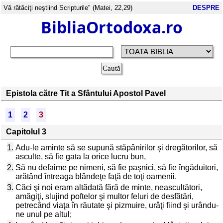
Vă rătăciţi neştiind Scripturile" (Matei, 22,29)
DESPRE
BibliaOrtodoxa.ro
Epistola către Tit a Sfântului Apostol Pavel
1
2
3
Capitolul 3
1.
Adu-le aminte să se supună stăpânirilor şi dregătorilor, să
asculte, să fie gata la orice lucru bun,
2.
Să nu defaime pe nimeni, să fie paşnici, să fie îngăduitori,
arătând întreaga blândeţe faţă de toţi oamenii.
3.
Căci şi noi eram altădată fără de minte, neascultători,
amăgiţi, slujind poftelor şi multor feluri de desfătări,
petrecând viaţa în răutate şi pizmuire, urâţi fiind şi urându-
ne unul pe altul;