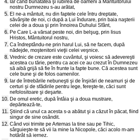
4.
Iar când bunătatea şi iubirea de oameni a Mântuitorului
nostru Dumnezeu s-au arătat,
5.
El ne-a mântuit, nu din faptele cele întru dreptate,
săvârşite de noi, ci după a Lui îndurare, prin baia naşterii
celei de a doua şi prin înnoirea Duhului Sfânt,
6.
Pe Care L-a vărsat peste noi, din belşug, prin Iisus
Hristos, Mântuitorul nostru,
7.
Ca îndreptându-ne prin harul Lui, să ne facem, după
nădejde, moştenitorii vieţii celei veşnice.
8.
Vrednic de crezare este cuvântul, şi voiesc să adevereşti
acestea cu tărie, pentru ca acei ce au crezut în Dumnezeu
să aibă grijă să fie în frunte la fapte bune. Că acestea sunt
cele bune şi de folos oamenilor.
9.
Iar de întrebările nebuneşti şi de înşirări de neamuri şi de
certuri şi de sfădirile pentru lege, fereşte-te, căci sunt
nefolositoare şi deşarte.
10.
De omul eretic, după întâia şi a doua mustrare,
depărtează-te,
11.
Ştiind că unul ca acesta s-a abătut şi a căzut în păcat, fiind
singur de sine osândit.
12.
Când voi trimite pe Artemas la tine sau pe Tihic,
sârguieşte-te să vii la mine la Nicopole, căci acolo m-am
hotărât să iernez.