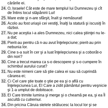
cărările ei.
24.
O, Israele! Cât este de mare templul lui Dumnezeu şi cît
de întins locul stăpânirii Lui!
25.
Mare este şi n-are sfârşit, înalt şi nemăsurat!
26.
Acolo au fost uriaşii cei vestiţi, înalţi la statură şi iscusiţi în
război.
27.
Nu pe aceştia i-a ales Dumnezeu, nici calea ştiinţei nu le-
a dat;
28.
Pierit-au pentru că n-au avut înţelepciune; pierit-au prin
nebunia lor.
29.
Cine s-a suit în cer şi a luat înţelepciunea şi a coborât-o
din nori?
30.
Cine a trecut marea ca s-o descopere şi s-o cumpere în
schimbul aurului curat?
31.
Nu este nimeni care să ştie calea ei sau să cuprindă
cărarea ei;
32.
Ci Cel care ştie toate o ştie pe ea şi o află cu
înţelepciunea Lui, El Care a zidit pământul pentru veşnicie
şi 1-a umplut de dobitoace.
33.
El Care trimite lumina şi merge şi o cheamă pe ea, şi ea Îl
ascultă cu cutremur.
34.
Din pricina Căruia stelele strălucesc la locul lor şi se