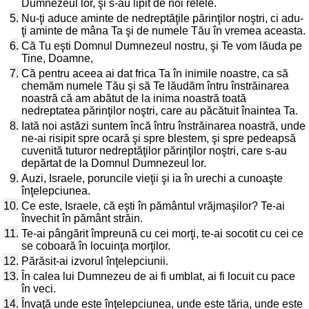
Dumnezeul lor, şi s-au lipit de noi relele.
5.
Nu-ţi aduce aminte de nedreptăţile părinţilor noştri, ci adu-
ţi aminte de mâna Ta şi de numele Tău în vremea aceasta.
6.
Că Tu eşti Domnul Dumnezeul nostru, şi Te vom lăuda pe
Tine, Doamne,
7.
Că pentru aceea ai dat frica Ta în inimile noastre, ca să
chemăm numele Tău şi să Te lăudăm întru înstrăinarea
noastră că am abătut de la inima noastră toată
nedreptatea părinţilor noştri, care au păcătuit înaintea Ta.
8.
Iată noi astăzi suntem încă întru înstrăinarea noastră, unde
ne-ai risipit spre ocară şi spre blestem, şi spre pedeapsă
cuvenită tuturor nedreptăţilor părinţilor noştri, care s-au
depărtat de la Domnul Dumnezeul lor.
9.
Auzi, Israele, poruncile vieţii şi ia în urechi a cunoaşte
înţelepciunea.
10.
Ce este, Israele, că eşti în pământul vrăjmaşilor? Te-ai
învechit în pământ străin.
11.
Te-ai pângărit împreună cu cei morţi, te-ai socotit cu cei ce
se coboară în locuinţa morţilor.
12.
Părăsit-ai izvorul înţelepciunii.
13.
În calea lui Dumnezeu de ai fi umblat, ai fi locuit cu pace
în veci.
14.
Învaţă unde este înţelepciunea, unde este tăria, unde este