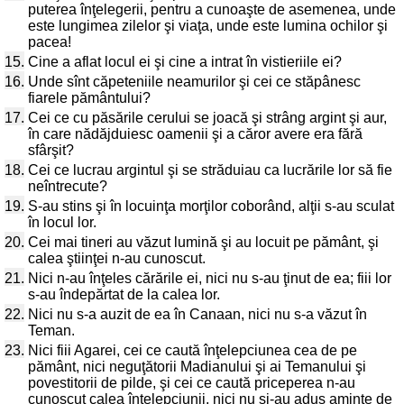
puterea înţelegerii, pentru a cunoaşte de asemenea, unde
este lungimea zilelor şi viaţa, unde este lumina ochilor şi
pacea!
15.
Cine a aflat locul ei şi cine a intrat în vistieriile ei?
16.
Unde sînt căpeteniile neamurilor şi cei ce stăpânesc
fiarele pământului?
17.
Cei ce cu păsările cerului se joacă şi strâng argint şi aur,
în care nădăjduiesc oamenii şi a căror avere era fără
sfârşit?
18.
Cei ce lucrau argintul şi se străduiau ca lucrările lor să fie
neîntrecute?
19.
S-au stins şi în locuinţa morţilor coborând, alţii s-au sculat
în locul lor.
20.
Cei mai tineri au văzut lumină şi au locuit pe pământ, şi
calea ştiinţei n-au cunoscut.
21.
Nici n-au înţeles cărările ei, nici nu s-au ţinut de ea; fiii lor
s-au îndepărtat de la calea lor.
22.
Nici nu s-a auzit de ea în Canaan, nici nu s-a văzut în
Teman.
23.
Nici fiii Agarei, cei ce caută înţelepciunea cea de pe
pământ, nici neguţătorii Madianului şi ai Temanului şi
povestitorii de pilde, şi cei ce caută priceperea n-au
cunoscut calea înţelepciunii, nici nu şi-au adus aminte de