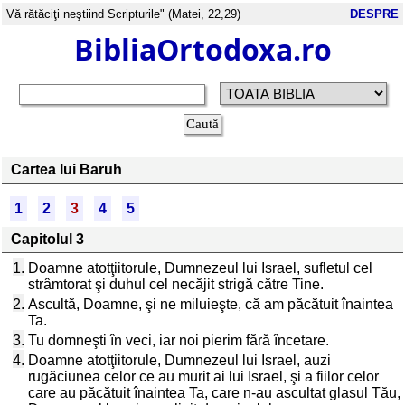
Vă rătăciţi neştiind Scripturile" (Matei, 22,29)
DESPRE
BibliaOrtodoxa.ro
Cartea lui Baruh
1
2
3
4
5
Capitolul 3
1.
Doamne atotţiitorule, Dumnezeul lui Israel, sufletul cel
strâmtorat şi duhul cel necăjit strigă către Tine.
2.
Ascultă, Doamne, şi ne miluieşte, că am păcătuit înaintea
Ta.
3.
Tu domneşti în veci, iar noi pierim fără încetare.
4.
Doamne atotţiitorule, Dumnezeul lui Israel, auzi
rugăciunea celor ce au murit ai lui Israel, şi a fiilor celor
care au păcătuit înaintea Ta, care n-au ascultat glasul Tău,