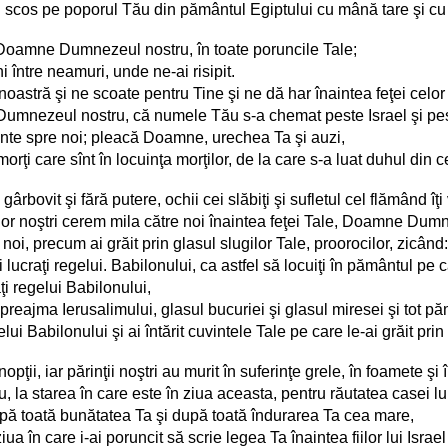
scos pe poporul Tău din pământul Egiptului cu mână tare şi cu b
, Doamne Dumnezeul nostru, în toate poruncile Tale;
 între neamuri, unde ne-ai risipit.
astră şi ne scoate pentru Tine şi ne dă har înaintea feţei celor 
umnezeul nostru, că numele Tău s-a chemat peste Israel şi pes
inte spre noi; pleacă Doamne, urechea Ta şi auzi,
rţi care sînt în locuinţa morţilor, de la care s-a luat duhul din c
ârbovit şi fără putere, ochii cei slăbiţi şi sufletul cel flămând î
egilor noştri cerem mila către noi înaintea feţei Tale, Doamne Dum
noi, precum ai grăit prin glasul slugilor Tale, proorocilor, zicând:
ucraţi regelui. Babilonului, ca astfel să locuiţi în pământul pe ca
ţi regelui Babilonului,
 preajma Ierusalimului, glasul bucuriei şi glasul miresei şi tot pă
i Babilonului şi ai întărit cuvintele Tale pe care le-ai grăit prin
nopţii, iar părinţii noştri au murit în suferinţe grele, în foamete şi 
la starea în care este în ziua aceasta, pentru răutatea casei lui 
pă toată bunătatea Ta şi după toată îndurarea Ta cea mare,
ua în care i-ai poruncit să scrie legea Ta înaintea fiilor lui Israe