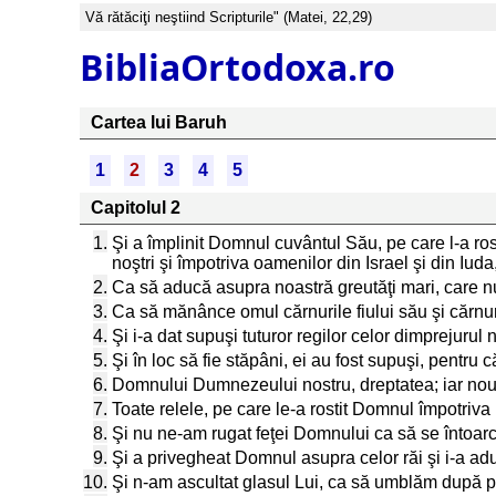
Vă rătăciţi neştiind Scripturile" (Matei, 22,29)
BibliaOrtodoxa.ro
Cartea lui Baruh
1
2
3
4
5
Capitolul 2
1.
Şi a împlinit Domnul cuvântul Său, pe care l-a rosti
noştri şi împotriva oamenilor din Israel şi din Iuda
2.
Ca să aducă asupra noastră greutăţi mari, care nu 
3.
Ca să mănânce omul cărnurile fiului său şi cărnuril
4.
Şi i-a dat supuşi tuturor regilor celor dimprejurul 
5.
Şi în loc să fie stăpâni, ei au fost supuşi, pent
6.
Domnului Dumnezeului nostru, dreptatea; iar nouă ş
7.
Toate relele, pe care le-a rostit Domnul împotriva
8.
Şi nu ne-am rugat feţei Domnului ca să se întoarcă
9.
Şi a privegheat Domnul asupra celor răi şi i-a adu
10.
Şi n-am ascultat glasul Lui, ca să umblăm după po