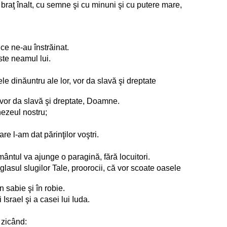
raţ înalt, cu semne şi cu minuni şi cu putere mare,
ce ne-au înstrăinat.
te neamul lui.
ele dinăuntru ale lor, vor da slavă şi dreptate
ţi vor da slavă şi dreptate, Doamne.
nezeul nostru;
re l-am dat părinţilor voştri.
mântul va ajunge o paragină, fără locuitori.
 glasul slugilor Tale, proorocii, că vor scoate oasele
în sabie şi în robie.
Israel şi a casei lui Iuda.
l zicând: