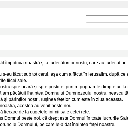
t împotriva noastră şi a judecătorilor noştri, care au judecat pe I
,
s-au făcut sub tot cerul, aşa cum a făcut în Ierusalim, după cele 
e fiicei sale.
nostru spre ocară şi spre pustiire, printre popoarele dimprejur, la 
ru că am păcătuit înaintea Domnului Dumnezeului nostru, neascultâ
i părinţilor noştri, ruşinea feţelor, cum este în ziua aceasta.
 noastră, acestea au venit peste noi.
 fiecare de la cugetele inimii sale celei rele.
s Domnul peste noi, că drept este Domnul în toate lucrurile Sale,
runcile Domnului, pe care le-a dat înaintea feţei noastre.