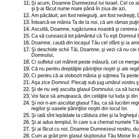
11.
Şi acum, Doamne Dumnezeul lui Israel, Cel ce ai 
şi ţi-ai făcut nume mare până în ziua de azi,
12.
Am păcătuit, am fost nelegiuiţi, am fost nedrepţi
13.
Întoarcă-se mânia Ta de la noi, că am rămas puţini
14.
Ascultă, Doamne, rugăciunea noastră şi cererea no
15.
Ca să cunoască tot pământul că Tu eşti Domnul D
16.
Doamne, caută din locaşul Tău cel sfânt şi ia am
17.
Şi deschide ochii Tăi, Doamne, şi vezi că nu cei mo
Domnului,
18.
Ci sufletul cel mâhnit peste măsură, cel ce merge g
19.
Că nu pentru dreptăţile părinţilor noştri şi ale r
20.
Ci pentru că ai slobozit mânia şi iuţimea Ta peste 
21.
Aşa zice Domnul: Plecaţi sub jug umărul vostru şi l
22.
Şi de nu veţi asculta glasul Domnului, ca să lucra
23.
Voi face să amuţească, din cetăţile lui Iuda şi din
24.
Şi noi n-am ascultat glasul Tău, ca să lucrăm regelu
regilor şi oasele părinţilor noştri din locul lor.
25.
Şi iată sînt lepădate la căldura zilei şi la îngheţul 
26.
Şi ai adus templul, în care s-a chemat numele Tău, 
27.
Şi ai făcut cu noi, Doamne Dumnezeul nostru, du
28.
Cum ai grăit prin glasul slujitorului Tău Moise în zi