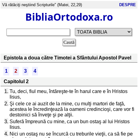
Vă rătăciţi neştiind Scripturile" (Matei, 22,29)
DESPRE
BibliaOrtodoxa.ro
Epistola a doua către Timotei a Sfântului Apostol Pavel
1
2
3
4
Capitolul 2
1.
Tu, deci, fiul meu, întăreşte-te în harul care e în Hristos
Iisus,
2.
Şi cele ce ai auzit de la mine, cu mulţi martori de faţă,
acestea le încredinţează la oameni credincioşi, care vor fi
destoinici să înveţe şi pe alţii.
3.
Suferă împreună cu mine, ca un bun ostaş al lui Hristos
Iisus.
4.
Nici un ostaş nu se încurcă cu treburile vieţii, ca să fie pe