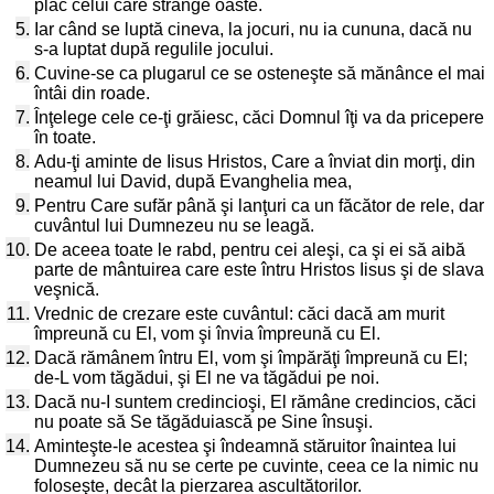
plac celui care strânge oaste.
5.
Iar când se luptă cineva, la jocuri, nu ia cununa, dacă nu
s-a luptat după regulile jocului.
6.
Cuvine-se ca plugarul ce se osteneşte să mănânce el mai
întâi din roade.
7.
Înţelege cele ce-ţi grăiesc, căci Domnul îţi va da pricepere
în toate.
8.
Adu-ţi aminte de Iisus Hristos, Care a înviat din morţi, din
neamul lui David, după Evanghelia mea,
9.
Pentru Care sufăr până şi lanţuri ca un făcător de rele, dar
cuvântul lui Dumnezeu nu se leagă.
10.
De aceea toate le rabd, pentru cei aleşi, ca şi ei să aibă
parte de mântuirea care este întru Hristos Iisus şi de slava
veşnică.
11.
Vrednic de crezare este cuvântul: căci dacă am murit
împreună cu El, vom şi învia împreună cu El.
12.
Dacă rămânem întru El, vom şi împărăţi împreună cu El;
de-L vom tăgădui, şi El ne va tăgădui pe noi.
13.
Dacă nu-I suntem credincioşi, El rămâne credincios, căci
nu poate să Se tăgăduiască pe Sine însuşi.
14.
Aminteşte-le acestea şi îndeamnă stăruitor înaintea lui
Dumnezeu să nu se certe pe cuvinte, ceea ce la nimic nu
foloseşte, decât la pierzarea ascultătorilor.