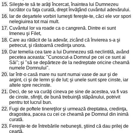
15.
Sileşte-te să te arăţi încercat, înaintea lui Dumnezeu
lucrător cu faţa curată, drept învăţând cuvântul adevărului.
16.
Iar de deşartele vorbiri lumeşti fereşte-te, căci ele vor spori
nelegiuirea tot mai mult.
17.
Cuvântul lor va roade ca o cangrenă. Dintre ei sunt
Imeneu şi Filet,
18.
Care au rătăcit de la adevăr, zicând că învierea s-a şi
petrecut, şi răstoarnă credinţa unora.
19.
Dar temelia cea tare a lui Dumnezeu stă neclintită, având
pecetea aceasta: "Cunoscut-a Domnul pe cei ce sunt ai
Săi"; şi "să se depărteze de la nedreptate oricine cheamă
numele Domnului".
20.
Iar într-o casă mare nu sunt numai vase de aur şi de
argint, ci şi de lemn şi de lut; şi unele sunt spre cinste, iar
altele spre necinste.
21.
Deci, de se va curăţi cineva pe sine de acestea, va fi vas
de cinste, sfinţit, de bună trebuinţă stăpânului, potrivit
pentru tot lucrul bun.
22.
Fugi de poftele tinereţilor şi urmează dreptatea, credinţa,
dragostea, pacea cu cei ce cheamă pe Domnul din inimă
curată.
23.
Fereşte-te de întrebările nebuneşti, ştiind că dau prilej de
ceartă.