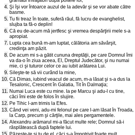
grămădi învăţători după poftele lor,
4.
Şi îşi vor întoarce auzul de la adevăr şi se vor abate către
basme.
5.
Tu fii treaz în toate, suferă răul, fă lucru de evanghelist,
slujba ta fă-o deplin!
6.
Că eu de-acum mă jertfesc şi vremea despărţirii mele s-a
apropiat.
7.
Lupta cea bună m-am luptat, călătoria am săvârşit,
credinţa am păzit.
8.
De acum mi s-a gătit cununa dreptăţii, pe care Domnul îmi
va da-o în ziua aceea, El, Dreptul Judecător, şi nu numai
mie, ci şi tuturor celor ce au iubit arătarea Lui.
9.
Sileşte-te să vii curând la mine,
10.
Că Dimas, iubind veacul de acum, m-a lăsat şi s-a dus la
Tesalonic, Crescent în Galatia, Tit în Dalmaţia;
11.
Numai Luca este cu mine. Ia pe Marcu şi adu-l cu tine,
căci îmi este de folos în slujire.
12.
Pe Tihic l-am trimis la Efes.
13.
Când vei veni, adu-mi felonul pe care l-am lăsat în Troada,
la Carp, precum şi cărţile, mai ales pergamentele.
14.
Alexandru arămarul mi-a făcut multe rele; Domnul să-i
răsplătească după faptele lui.
15.
Păzeşte-te şi tu de el, căci s-a împotrivit foarte mult