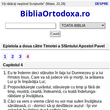
Vă rătăciţi neştiind Scripturile" (Matei, 22,29)
DESPRE
BibliaOrtodoxa.ro
Epistola a doua către Timotei a Sfântului Apostol Pavel
1
2
3
4
Capitolul 4
1.
Eu te îndemn deci stăruitor în faţa lui Dumnezeu şi a lui
Hristos Iisus, Care va să judece viii şi morţii, la arătarea
Lui şi în împărăţia Lui;
2.
Propovăduieşte cuvântul, stăruieşte cu timp şi fără de
timp, mustră, ceartă, îndeamnă, cu toată îndelunga-
răbdare şi învăţătura.
3.
Căci va veni o vreme când nu vor mai suferi învăţătura
sănătoasă, ci - dornici să-şi desfăteze auzul - îşi vor