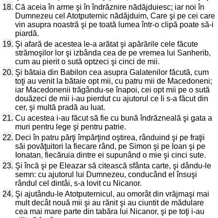
18.
Că aceia în arme şi în îndrăznire nădăjduiesc; iar noi în
Dumnezeu cel Atotputernic nădăjduim, Care şi pe cei care
vin asupra noastră şi pe toată lumea într-o clipă poate să-i
piardă.
19.
Şi afară de acestea le-a arătat şi apărările cele făcute
strămoşilor lor şi izbânda cea de pe vremea lui Sanherib,
cum au pierit o sută optzeci şi cinci de mii.
20.
Şi bătaia din Babilon cea asupra Galatenilor făcută, cum
toţi au venit la bătaie opt mii, cu patru mii de Macedoneni;
iar Macedonenii trăgându-se înapoi, cei opt mii pe o sută
douăzeci de mii i-au pierdut cu ajutorul ce li s-a făcut din
cer, şi multă pradă au luat.
21.
Cu acestea i-au făcut să fie cu bună îndrăzneală şi gata a
muri pentru lege şi pentru patrie.
22.
Deci în patru părţi împărţind oştirea, rânduind şi pe fraţii
săi povăţuitori la fiecare rând, pe Simon şi pe Ioan şi pe
Ionatan, fiecăruia dintre ei supunând o mie şi cinci sute.
23.
Şi încă şi pe Eleazar să citească sfânta carte, şi dându-le
semn: cu ajutorul lui Dumnezeu, conducând el însuşi
rândul cel dintâi, s-a lovit cu Nicanor.
24.
Şi ajutându-le Atotputernicul, au omorât din vrăjmaşi mai
mult decât nouă mii şi au rănit şi au ciuntit de mădulare
cea mai mare parte din tabăra lui Nicanor, şi pe toţi i-au