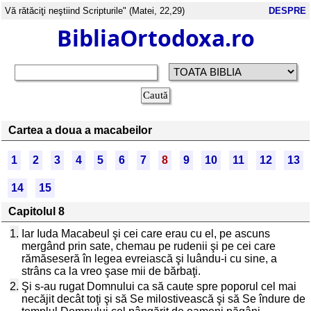
Vă rătăciţi neştiind Scripturile" (Matei, 22,29)
DESPRE
BibliaOrtodoxa.ro
Cartea a doua a macabeilor
1
2
3
4
5
6
7
8
9
10
11
12
13
14
15
Capitolul 8
1.
Iar Iuda Macabeul şi cei care erau cu el, pe ascuns
mergând prin sate, chemau pe rudenii şi pe cei care
rămăseseră în legea evreiască şi luându-i cu sine, a
strâns ca la vreo şase mii de bărbaţi.
2.
Şi s-au rugat Domnului ca să caute spre poporul cel mai
necăjit decât toţi şi să Se milostivească şi să Se îndure de