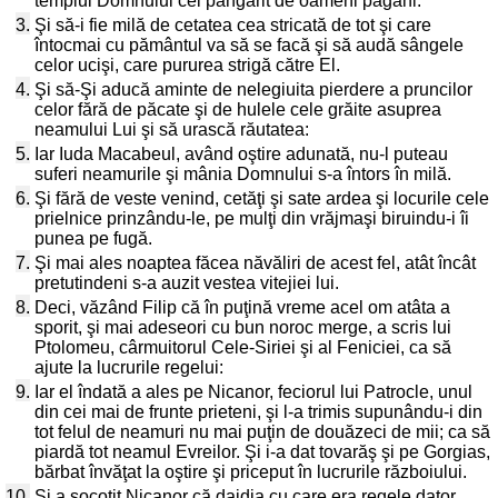
templul Domnului cel pângărit de oameni păgâni.
3.
Şi să-i fie milă de cetatea cea stricată de tot şi care
întocmai cu pământul va să se facă şi să audă sângele
celor ucişi, care pururea strigă către El.
4.
Şi să-Şi aducă aminte de nelegiuita pierdere a pruncilor
celor fără de păcate şi de hulele cele grăite asuprea
neamului Lui şi să urască răutatea:
5.
Iar Iuda Macabeul, având oştire adunată, nu-l puteau
suferi neamurile şi mânia Domnului s-a întors în milă.
6.
Şi fără de veste venind, cetăţi şi sate ardea şi locurile cele
prielnice prinzându-le, pe mulţi din vrăjmaşi biruindu-i îi
punea pe fugă.
7.
Şi mai ales noaptea făcea năvăliri de acest fel, atât încât
pretutindeni s-a auzit vestea vitejiei lui.
8.
Deci, văzând Filip că în puţină vreme acel om atâta a
sporit, şi mai adeseori cu bun noroc merge, a scris lui
Ptolomeu, cârmuitorul Cele-Siriei şi al Feniciei, ca să
ajute la lucrurile regelui:
9.
Iar el îndată a ales pe Nicanor, feciorul lui Patrocle, unul
din cei mai de frunte prieteni, şi l-a trimis supunându-i din
tot felul de neamuri nu mai puţin de douăzeci de mii; ca să
piardă tot neamul Evreilor. Şi i-a dat tovarăş şi pe Gorgias,
bărbat învăţat la oştire şi priceput în lucrurile războiului.
10.
Şi a socotit Nicanor că dajdia cu care era regele dator