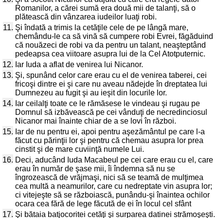
Romanilor, a cărei sumă era două mii de talanţi, să o
plătească din vânzarea iudeilor luaţi robi.
11.
Şi îndată a trimis la cetăţile cele de pe lângă mare,
chemându-le ca să vină să cumpere robi Evrei, făgăduind
că nouăzeci de robi va da pentru un talant, neaşteptând
pedeapsa cea viitoare asupra lui de la Cel Atotputernic.
12.
Iar Iuda a aflat de venirea lui Nicanor.
13.
Şi, spunând celor care erau cu el de venirea taberei, cei
fricoşi dintre ei şi care nu aveau nădejde în dreptatea lui
Dumnezeu au fugit şi au ieşit din locurile lor.
14.
Iar ceilalţi toate ce le rămăsese le vindeau şi rugau pe
Domnul să izbăvească pe cei vânduţi de necredinciosul
Nicanor mai înainte chiar de a se lovi în război.
15.
Iar de nu pentru ei, apoi pentru aşezământul pe care l-a
făcut cu părinţii lor şi pentru că chemau asupra lor prea
cinstit şi de mare cuviinţă numele Lui.
16.
Deci, aducând Iuda Macabeul pe cei care erau cu el, care
erau în număr de şase mii, îi îndemna să nu se
îngrozească de vrăjmaşi, nici să se teamă de mulţimea
cea multă a neamurilor, care cu nedreptate vin asupra lor;
ci vitejeşte să se războiască, punându-şi înaintea ochilor
ocara cea fără de lege făcută de ei în locul cel sfânt
17.
Şi bătaia batjocoritei cetăţi şi surparea datinei strămoşeşti.