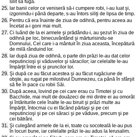
silit să fugă.
25.
Iar banii celor ce veniseră să-i cumpere robi, i-au luat şi,
izgonindu-i până departe, s-au întors siliţi de lipsa de timp.
26.
Pentru că era înainte de ziua de odihnă, pentru aceea au
încetat a-i goni mai mult.
27.
Ci luând de la ei armele şi prădându-i, au şezut în ziua de
odihnă pe loc, binecuvântând şi mărturisindu-se
Domnului, Cel care i-a mântuit în ziua aceasta, începătură
de milă rânduind lor.
28.
Iar după ziua de odihnă, o parte din prăzi le-au dat celor
neputincioşi şi văduvelor şi săracilor; iar celelalte le-au
împărţit între ei şi pruncilor lor.
29.
Şi după ce au făcut acestea şi au făcut rugăciune de
obşte, au rugat pe milostivul Dumnezeu, ca până în sfârşit
să fie în pace cu robii Săi.
30.
După aceea, lovind pe cei care erau cu Timotei şi cu
Bacchide, mai mult de douăzeci de mii dintre ei au omorât
şi întăriturile cele înalte le-au biruit şi prăzi multe au
împărţit, întocmai cu ei făcând părtaşi şi pe cei
neputincioşi şi pe cei săraci şi pe văduve, precum şi pe
cei bătrâni.
31.
Şi culegând armele de la ei, toate cu socoteală le-au pus
în locuri bune, iar celelalte prăzi le-au adus la Ierusalim.