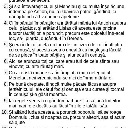
purtătoare de seceri.
3.
Şi s-a întovărăşit cu ei şi Menelau şi cu multă înşelăciune
îndemna pe Antioh, nu la izbăvirea patriei gândind, ci
nădăjduind că-l va pune căpetenie.
4.
Ci împăratul împăraţilor a întărâtat mânia lui Antioh asupra
celui păcătos, şi arătând Lisias că acesta este pricina
tuturor răutăţilor, a poruncit, precum este obiceiul într-acel
loc, să-l piardă, ducându-l în Bereea.
5.
Şi era în locul acela un turn de cincizeci de coti înalt plin
cu cenuşă, şi acesta avea o unealtă cu meşteşug făcută
de se pleca în toate părţile şi aluneca în cenuşă.
6.
Aici se aruncau toţi cei care erau furi de cele sfinte sau
vinovaţi cu alte răutăţi mari.
7.
Cu această moarte s-a întâmplat a muri nelegiuitul
Menelau, neînvrednicindu-se nici de înmormântare.
8.
Pe bună dreptate, fiindcă multe păcate făcuse asupra
jertfelnicului, ale cărui foc şi cenuşă erau curate şi tocmai
în cenuşă şi-a găsit moartea.
9.
Iar regele venea cu gânduri barbare, ca să facă Iudeilor
mai mari rele decât s-au făcut în zilele tatălui său.
10.
Şi aflând Iuda acestea, a poruncit poporului să se roage
Domnului, ziua şi noaptea ca, precum alteori, aşa şi acum
să ajute