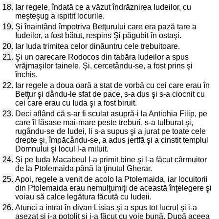
18.
Iar regele, îndată ce a văzut îndrăznirea Iudeilor, cu
meşteşug a ispitit locurile.
19.
Şi înaintând împotriva Betţurului care era pază tare a
Iudeilor, a fost bătut, respins Şi păgubit în ostaşi.
20.
Iar Iuda trimitea celor dinăuntru cele trebuitoare.
21.
Şi un oarecare Rodocos din tabăra Iudeilor a spus
vrăjmaşilor tainele. Şi, cercetându-se, a fost prins şi
închis.
22.
Iar regele a doua oară a stat de vorbă cu cei care erau în
Betţur şi dându-le sfat de pace, s-a dus şi s-a ciocnit cu
cei care erau cu Iuda şi a fost biruit.
23.
Deci aflând că s-ar fi sculat asupră-i la Antiohia Filip, pe
care îl lăsase mai-mare peste treburi, s-a tulburat şi,
rugându-se de Iudei, li s-a supus şi a jurat pe toate cele
drepte şi, împăcându-se, a adus jertfă şi a cinstit templul
Domnului şi locul l-a miluit.
24.
Şi pe Iuda Macabeul l-a primit bine şi l-a făcut cârmuitor
de la Ptolemaida până la ţinutul Gherar.
25.
Apoi, regele a venit de acolo la Ptolemaida, iar locuitorii
din Ptolemaida erau nemulţumiţi de această înţelegere şi
voiau să calce legătura făcută cu Iudeii.
26.
Atunci a intrat în divan Lisias şi a spus tot lucrul şi i-a
aşezat şi i-a potolit şi i-a făcut cu voie bună. După aceea