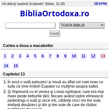
Vă rătăciţi neştiind Scripturile" (Matei, 22,29)
DESPRE
BibliaOrtodoxa.ro
Cartea a doua a macabeilor
1
2
3
4
5
6
7
8
9
10
11
12
13
14
15
Capitolul 13
1.
În anul o sută patruzeci şi nouă au aflat cei care erau cu
Iuda că vine Antioh Eupator cu mulţime asupra Iudeii.
2.
Şi împreună cu el venea şi Lisias epitropul, care era mai
mare peste treburile tării, fiecare având oştire elinească:
pedestraşi o sută şi zece mii, călăreţi cinci mii trei sute,
elefanţi douăzeci şi doi şi trei sute de care de război