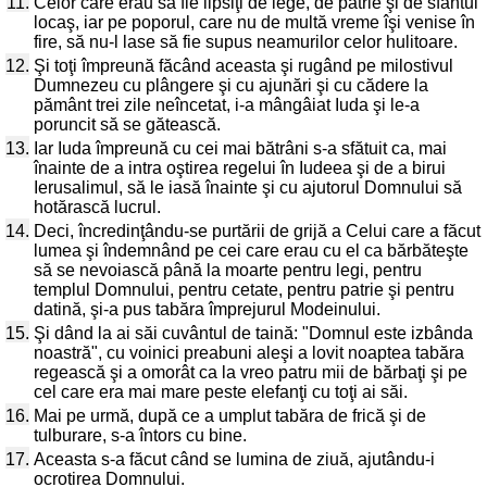
11.
Celor care erau să fie lipsiţi de lege, de patrie şi de sfântul
locaş, iar pe poporul, care nu de multă vreme îşi venise în
fire, să nu-l lase să fie supus neamurilor celor hulitoare.
12.
Şi toţi împreună făcând aceasta şi rugând pe milostivul
Dumnezeu cu plângere şi cu ajunări şi cu cădere la
pământ trei zile neîncetat, i-a mângâiat Iuda şi le-a
poruncit să se gătească.
13.
Iar Iuda împreună cu cei mai bătrâni s-a sfătuit ca, mai
înainte de a intra oştirea regelui în Iudeea şi de a birui
Ierusalimul, să le iasă înainte şi cu ajutorul Domnului să
hotărască lucrul.
14.
Deci, încredinţându-se purtării de grijă a Celui care a făcut
lumea şi îndemnând pe cei care erau cu el ca bărbăteşte
să se nevoiască până la moarte pentru legi, pentru
templul Domnului, pentru cetate, pentru patrie şi pentru
datină, şi-a pus tabăra împrejurul Modeinului.
15.
Şi dând la ai săi cuvântul de taină: "Domnul este izbânda
noastră", cu voinici preabuni aleşi a lovit noaptea tabăra
regească şi a omorât ca la vreo patru mii de bărbaţi şi pe
cel care era mai mare peste elefanţi cu toţi ai săi.
16.
Mai pe urmă, după ce a umplut tabăra de frică şi de
tulburare, s-a întors cu bine.
17.
Aceasta s-a făcut când se lumina de ziuă, ajutându-i
ocrotirea Domnului.