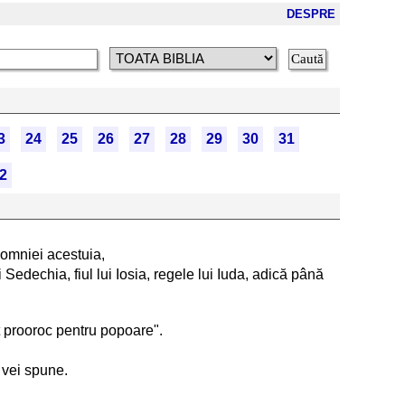
DESPRE
3
24
25
26
27
28
29
30
31
2
 domniei acestuia,
i Sedechia, fiul lui Iosia, regele lui Iuda, adică până
it prooroc pentru popoare".
i vei spune.