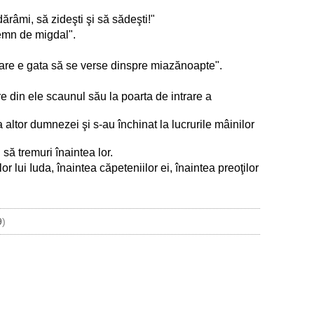
ărâmi, să zideşti şi să sădeşti!"
lemn de migdal".
 care e gata să se verse dinspre miazănoapte".
e din ele scaunul său la poarta de intrare a
 altor dumnezei şi s-au închinat la lucrurile mâinilor
 să tremuri înaintea lor.
lor lui Iuda, înaintea căpeteniilor ei, înaintea preoţilor
9
)