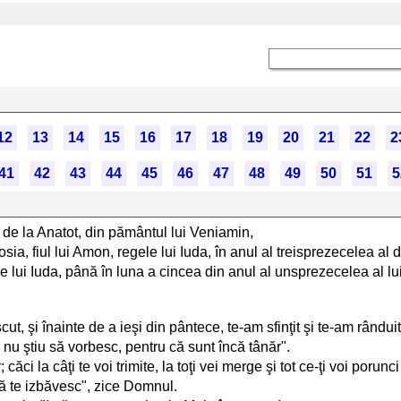
12
13
14
15
16
17
18
19
20
21
22
2
41
42
43
44
45
46
47
48
49
50
51
5
ţii de la Anatot, din pământul lui Veniamin,
osia, fiul lui Amon, regele lui Iuda, în anul al treisprezecelea al
gele lui Iuda, până în luna a cincea din anul al unsprezecelea al lu
scut, şi înainte de a ieşi din pântece, te-am sfinţit şi te-am rându
 ştiu să vorbesc, pentru că sunt încă tânăr".
ăci la câţi te voi trimite, la toţi vei merge şi tot ce-ţi voi porunc
să te izbăvesc", zice Domnul.