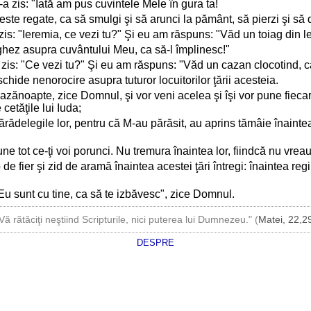
a zis: "Iată am pus cuvintele Mele în gura ta!
ste regate, ca să smulgi şi să arunci la pământ, să pierzi şi să d
zis: "Ieremia, ce vezi tu?" Şi eu am răspuns: "Văd un toiag din 
ghez asupra cuvântului Meu, ca să-l împlinesc!"
a zis: "Ce vezi tu?" Şi eu am răspuns: "Văd un cazan clocotind,
ide nenorocire asupra tuturor locuitorilor ţării acesteia.
azănoapte, zice Domnul, şi vor veni acelea şi îşi vor pune fiecar
 cetăţile lui Iuda;
ărădelegile lor, pentru că M-au părăsit, au aprins tămâie înaintea
ne tot ce-ţi voi porunci. Nu tremura înaintea lor, fiindcă nu vreau
 de fier şi zid de aramă înaintea acestei ţări întregi: înaintea regi
ă Eu sunt cu tine, ca să te izbăvesc", zice Domnul.
Vă rătăciţi neştiind Scripturile, nici puterea lui Dumnezeu." (
Matei, 22,2
DESPRE