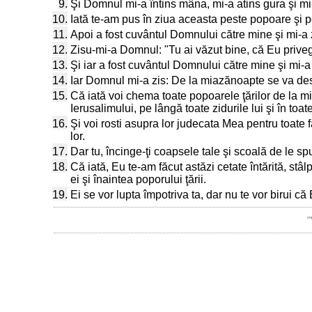
9.
Şi Domnul mi-a întins mâna, mi-a atins gura şi mi-
10.
Iată te-am pus în ziua aceasta peste popoare şi pe
11.
Apoi a fost cuvântul Domnului către mine şi mi-a 
12.
Zisu-mi-a Domnul: "Tu ai văzut bine, că Eu prive
13.
Şi iar a fost cuvântul Domnului către mine şi mi-
14.
Iar Domnul mi-a zis: De la miazănoapte se va desch
15.
Că iată voi chema toate popoarele ţărilor de la mi
Ierusalimului, pe lângă toate zidurile lui şi în toate
16.
Şi voi rosti asupra lor judecata Mea pentru toate f
lor.
17.
Dar tu, încinge-ţi coapsele tale şi scoală de le spu
18.
Că iată, Eu te-am făcut astăzi cetate întărită, stâlp
ei şi înaintea poporului ţării.
19.
Ei se vor lupta împotriva ta, dar nu te vor birui c
"