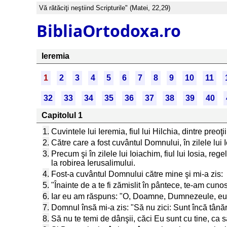
Vă rătăciţi neştiind Scripturile" (Matei, 22,29)
BibliaOrtodoxa.ro
Ieremia
1
2
3
4
5
6
7
8
9
10
11
32
33
34
35
36
37
38
39
40
Capitolul 1
1.
Cuvintele lui Ieremia, fiul lui Hilchia, dintre preo
2.
Către care a fost cuvântul Domnului, în zilele lui I
3.
Precum şi în zilele lui Ioiachim, fiul lui Iosia, re
la robirea Ierusalimului.
4.
Fost-a cuvântul Domnului către mine şi mi-a zis:
5.
"Înainte de a te fi zămislit în pântece, te-am cuno
6.
Iar eu am răspuns: "O, Doamne, Dumnezeule, eu nu
7.
Domnul însă mi-a zis: "Să nu zici: Sunt încă tânăr; c
8.
Să nu te temi de dânşii, căci Eu sunt cu tine, ca 