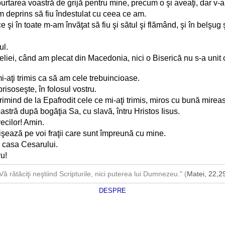
rtarea voastră de grijă pentru mine, precum o şi aveaţi, dar v-a li
m deprins să fiu îndestulat cu ceea ce am.
ce şi în toate m-am învăţat să fiu şi sătul şi flămând, şi în belşug ş
ul.
ngheliei, când am plecat din Macedonia, nici o Biserică nu s-a unit
i-aţi trimis ca să am cele trebuincioase.
risoseşte, în folosul vostru.
rimind de la Epafrodit cele ce mi-aţi trimis, miros cu bună mirea
tră după bogăţia Sa, cu slavă, întru Hristos Iisus.
vecilor! Amin.
răţişează pe voi fraţii care sunt împreună cu mine.
in casa Cesarului.
ru!
Vă rătăciţi neştiind Scripturile, nici puterea lui Dumnezeu." (
Matei, 22,2
DESPRE