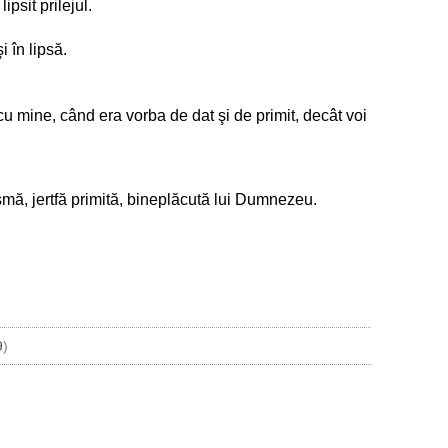
psit prilejul.
i în lipsă.
 cu mine, când era vorba de dat şi de primit, decât voi
smă, jertfă primită, bineplăcută lui Dumnezeu.
9
)