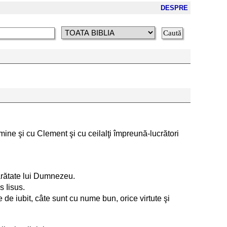
DESPRE
mine şi cu Clement şi cu ceilalţi împreună-lucrători
 arătate lui Dumnezeu.
s Iisus.
e de iubit, câte sunt cu nume bun, orice virtute şi