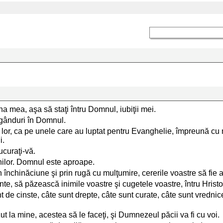
nuna mea, aşa să staţi întru Domnul, iubiţii mei.
 gânduri în Domnul.
le lor, ca pe unele care au luptat pentru Evanghelie, împreună cu 
i.
ucuraţi-vă.
nilor. Domnul este aproape.
rin închinăciune şi prin rugă cu mulţumire, cererile voastre să fie
e, să păzească inimile voastre şi cugetele voastre, întru Hristo
nt de cinste, câte sunt drepte, câte sunt curate, câte sunt vrednic
văzut la mine, acestea să le faceţi, şi Dumnezeul păcii va fi cu voi.