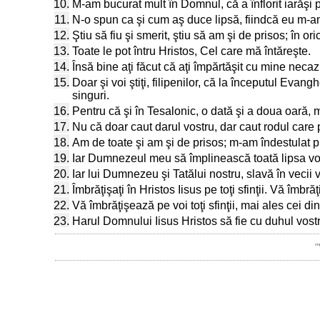
10.
M-am bucurat mult în Domnul, că a înflorit iarăşi pu
11.
N-o spun ca şi cum aş duce lipsă, fiindcă eu m-a
12.
Ştiu să fiu şi smerit, ştiu să am şi de prisos; în ori
13.
Toate le pot întru Hristos, Cel care mă întăreşte.
14.
Însă bine aţi făcut că aţi împărtăşit cu mine necaz
15.
Doar şi voi ştiţi, filipenilor, că la începutul Eva
singuri.
16.
Pentru că şi în Tesalonic, o dată şi a doua oară, m
17.
Nu că doar caut darul vostru, dar caut rodul care p
18.
Am de toate şi am şi de prisos; m-am îndestulat p
19.
Iar Dumnezeul meu să împlinească toată lipsa voas
20.
Iar lui Dumnezeu şi Tatălui nostru, slavă în vecii 
21.
Îmbrăţişaţi în Hristos Iisus pe toţi sfinţii. Vă îmb
22.
Vă îmbrăţişează pe voi toţi sfinţii, mai ales cei d
23.
Harul Domnului Iisus Hristos să fie cu duhul vost
"