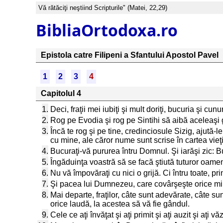
Vă rătăciţi neştiind Scripturile" (Matei, 22,29)
BibliaOrtodoxa.ro
Epistola catre Filipeni a Sfantului Apostol Pavel
1
2
3
4
Capitolul 4
1.
Deci, fraţii mei iubiţi şi mult doriţi, bucuria şi cu
2.
Rog pe Evodia şi rog pe Sintihi să aibă aceleaşi
3.
Încă te rog şi pe tine, credinciosule Sizig, ajută-
cu mine, ale căror nume sunt scrise în cartea vieţi
4.
Bucuraţi-vă pururea întru Domnul. Şi iarăşi zic: B
5.
Îngăduinţa voastră să se facă ştiută tuturor oame
6.
Nu vă împovăraţi cu nici o grijă. Ci întru toate, p
7.
Şi pacea lui Dumnezeu, care covârşeşte orice mint
8.
Mai departe, fraţilor, câte sunt adevărate, câte su
orice laudă, la acestea să vă fie gândul.
9.
Cele ce aţi învăţat şi aţi primit şi aţi auzit şi aţi 