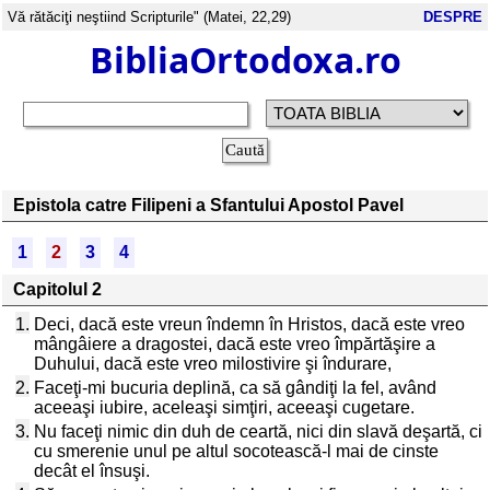
Vă rătăciţi neştiind Scripturile" (Matei, 22,29)
DESPRE
BibliaOrtodoxa.ro
Epistola catre Filipeni a Sfantului Apostol Pavel
1
2
3
4
Capitolul 2
1.
Deci, dacă este vreun îndemn în Hristos, dacă este vreo
mângâiere a dragostei, dacă este vreo împărtăşire a
Duhului, dacă este vreo milostivire şi îndurare,
2.
Faceţi-mi bucuria deplină, ca să gândiţi la fel, având
aceeaşi iubire, aceleaşi simţiri, aceeaşi cugetare.
3.
Nu faceţi nimic din duh de ceartă, nici din slavă deşartă, ci
cu smerenie unul pe altul socotească-l mai de cinste
decât el însuşi.