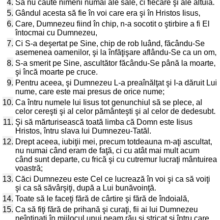
4.
Să nu caute nimeni numai ale sale, ci fiecare şi ale altuia.
5.
Gândul acesta să fie în voi care era şi în Hristos Iisus,
6.
Care, Dumnezeu fiind în chip, n-a socotit o ştirbire a fi El
întocmai cu Dumnezeu,
7.
Ci S-a deşertat pe Sine, chip de rob luând, făcându-Se
asemenea oamenilor, şi la înfăţişare aflându-Se ca un om,
8.
S-a smerit pe Sine, ascultător făcându-Se până la moarte,
şi încă moarte pe cruce.
9.
Pentru aceea, şi Dumnezeu L-a preaînălţat şi I-a dăruit Lui
nume, care este mai presus de orice nume;
10.
Ca întru numele lui Iisus tot genunchiul să se plece, al
celor cereşti şi al celor pământeşti şi al celor de dedesubt.
11.
Şi să mărturisească toată limba că Domn este Iisus
Hristos, întru slava lui Dumnezeu-Tatăl.
12.
Drept aceea, iubiţii mei, precum totdeauna m-aţi ascultat,
nu numai când eram de faţă, ci cu atât mai mult acum
când sunt departe, cu frică şi cu cutremur lucraţi mântuirea
voastră;
13.
Căci Dumnezeu este Cel ce lucrează în voi şi ca să voiţi
şi ca să săvârşiţi, după a Lui bunăvoinţă.
14.
Toate să le faceţi fără de cârtire şi fără de îndoială,
15.
Ca să fiţi fără de prihană şi curaţi, fii ai lui Dumnezeu
neîntinaţi în mijlocul unui neam rău şi stricat şi întru care