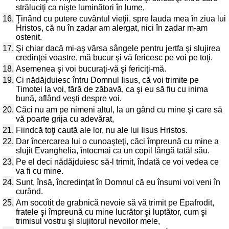
străluciţi ca nişte luminători în lume,
16.
Ţinând cu putere cuvântul vieţii, spre lauda mea în ziua lui
Hristos, că nu în zadar am alergat, nici în zadar m-am
ostenit.
17.
Şi chiar dacă mi-aş vărsa sângele pentru jertfa şi slujirea
credinţei voastre, mă bucur şi vă fericesc pe voi pe toţi.
18.
Asemenea şi voi bucuraţi-vă şi fericiţi-mă.
19.
Ci nădăjduiesc întru Domnul Iisus, că voi trimite pe
Timotei la voi, fără de zăbavă, ca şi eu să fiu cu inima
bună, aflând veşti despre voi.
20.
Căci nu am pe nimeni altul, la un gând cu mine şi care să
vă poarte grija cu adevărat,
21.
Fiindcă toţi caută ale lor, nu ale lui Iisus Hristos.
22.
Dar încercarea lui o cunoaşteţi, căci împreună cu mine a
slujit Evanghelia, întocmai ca un copil lângă tatăl său.
23.
Pe el deci nădăjduiesc să-l trimit, îndată ce voi vedea ce
va fi cu mine.
24.
Sunt, însă, încredinţat în Domnul că eu însumi voi veni în
curând.
25.
Am socotit de grabnică nevoie să vă trimit pe Epafrodit,
fratele şi împreună cu mine lucrător şi luptător, cum şi
trimisul vostru şi slujitorul nevoilor mele,