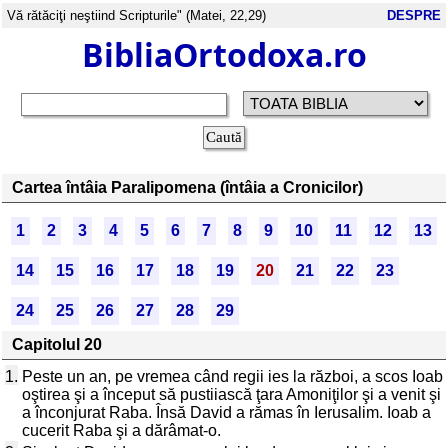
Vă rătăciţi neştiind Scripturile" (Matei, 22,29)
DESPRE
BibliaOrtodoxa.ro
Cartea întâia Paralipomena (întâia a Cronicilor)
1
2
3
4
5
6
7
8
9
10
11
12
13
14
15
16
17
18
19
20
21
22
23
24
25
26
27
28
29
Capitolul 20
1.
Peste un an, pe vremea când regii ies la război, a scos Ioab
oştirea şi a început să pustiiască ţara Amoniţilor şi a venit şi
a înconjurat Raba. Însă David a rămas în Ierusalim. Ioab a
cucerit Raba şi a dărâmat-o.