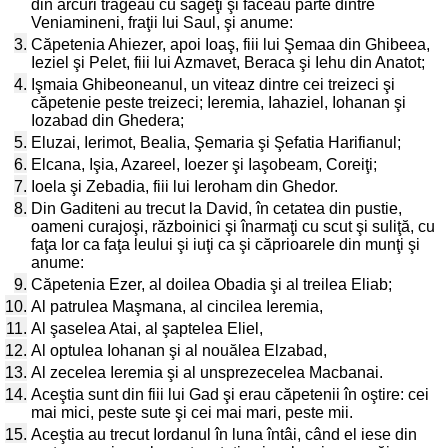
din arcuri trăgeau cu săgeţi şi făceau parte dintre
Veniamineni, fraţii lui Saul, şi anume:
3.
Căpetenia Ahiezer, apoi Ioaş, fiii lui Şemaa din Ghibeea,
Ieziel şi Pelet, fiii lui Azmavet, Beraca şi Iehu din Anatot;
4.
Işmaia Ghibeoneanul, un viteaz dintre cei treizeci şi
căpetenie peste treizeci; Ieremia, Iahaziel, Iohanan şi
Iozabad din Ghedera;
5.
Eluzai, Ierimot, Bealia, Şemaria şi Şefatia Harifianul;
6.
Elcana, Işia, Azareel, Ioezer şi Iaşobeam, Coreiţi;
7.
Ioela şi Zebadia, fiii lui Ieroham din Ghedor.
8.
Din Gaditeni au trecut la David, în cetatea din pustie,
oameni curajoşi, războinici şi înarmaţi cu scut şi suliţă, cu
faţa lor ca faţa leului şi iuţi ca şi căprioarele din munţi şi
anume:
9.
Căpetenia Ezer, al doilea Obadia şi al treilea Eliab;
10.
Al patrulea Maşmana, al cincilea Ieremia,
11.
Al şaselea Atai, al şaptelea Eliel,
12.
Al optulea Iohanan şi al nouălea Elzabad,
13.
Al zecelea Ieremia şi al unsprezecelea Macbanai.
14.
Aceştia sunt din fiii lui Gad şi erau căpetenii în oştire: cei
mai mici, peste sute şi cei mai mari, peste mii.
15.
Aceştia au trecut Iordanul în luna întâi, când el iese din