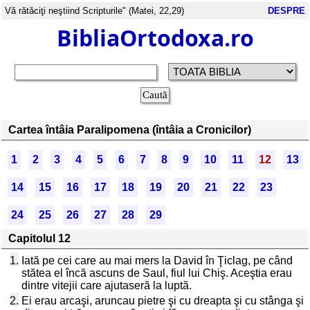
Vă rătăciţi neştiind Scripturile" (Matei, 22,29)
DESPRE
BibliaOrtodoxa.ro
Cartea întâia Paralipomena (întâia a Cronicilor)
1
2
3
4
5
6
7
8
9
10
11
12
13
14
15
16
17
18
19
20
21
22
23
24
25
26
27
28
29
Capitolul 12
1.
Iată pe cei care au mai mers la David în Ţiclag, pe când
stătea el încă ascuns de Saul, fiul lui Chiş. Aceştia erau
dintre vitejii care ajutaseră la luptă.
2.
Ei erau arcaşi, aruncau pietre şi cu dreapta şi cu stânga şi