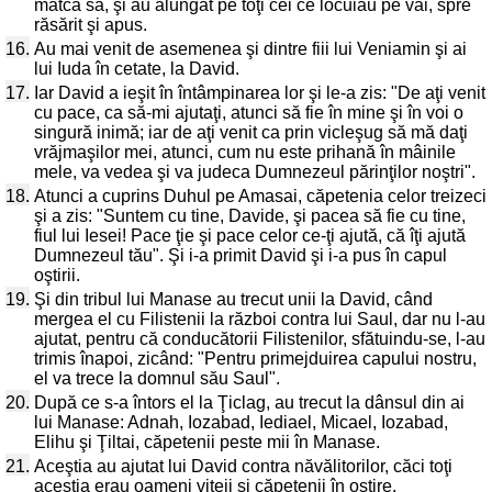
matca sa, şi au alungat pe toţi cei ce locuiau pe văi, spre
răsărit şi apus.
16.
Au mai venit de asemenea şi dintre fiii lui Veniamin şi ai
lui Iuda în cetate, la David.
17.
Iar David a ieşit în întâmpinarea lor şi le-a zis: "De aţi venit
cu pace, ca să-mi ajutaţi, atunci să fie în mine şi în voi o
singură inimă; iar de aţi venit ca prin vicleşug să mă daţi
vrăjmaşilor mei, atunci, cum nu este prihană în mâinile
mele, va vedea şi va judeca Dumnezeul părinţilor noştri".
18.
Atunci a cuprins Duhul pe Amasai, căpetenia celor treizeci
şi a zis: "Suntem cu tine, Davide, şi pacea să fie cu tine,
fiul lui Iesei! Pace ţie şi pace celor ce-ţi ajută, că îţi ajută
Dumnezeul tău". Şi i-a primit David şi i-a pus în capul
oştirii.
19.
Şi din tribul lui Manase au trecut unii la David, când
mergea el cu Filistenii la război contra lui Saul, dar nu l-au
ajutat, pentru că conducătorii Filistenilor, sfătuindu-se, l-au
trimis înapoi, zicând: "Pentru primejduirea capului nostru,
el va trece la domnul său Saul".
20.
După ce s-a întors el la Ţiclag, au trecut la dânsul din ai
lui Manase: Adnah, Iozabad, Iediael, Micael, Iozabad,
Elihu şi Ţiltai, căpetenii peste mii în Manase.
21.
Aceştia au ajutat lui David contra năvălitorilor, căci toţi
aceştia erau oameni viteji şi căpetenii în oştire.