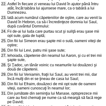
22.
Astfel în fiecare zi veneau lui David în ajutor până întru
atât, încât tabăra lui ajunsese mare, ca o tabără a lui
Dumnezeu.
23.
Iată acum numărul căpeteniilor de oştire, care au venit la
David în Hebron, ca să-i încredinţeze domnia lui Saul,
după cuvântul Domnului:
24.
Fii de-ai lui Iuda care purtau scut şi suliţă erau şase mii
opt sute, gata de luptă;
25.
Din fiii lui Simeon erau şapte mii o sută, oameni viteji de
oştire;
26.
Din fiii lui Levi, patru mii şase sute;
27.
Iehoiada, căpetenie din neamul lui Aaron, şi cu el trei mii
şapte sute,
28.
Şi Ţadoc, un tânăr voinic cu neamurile lui douăzeci şi
două de căpetenii.
29.
Din fiii lui Veniamin, fraţii lui Saul, au venit trei mii, dar
încă mulţi din ei se ţineau de casa lui Saul;
30.
Din fiii lui Efraim, douăzeci de mii opt sute de oameni
viteji, oameni cunoscuţi în neamul lor;
31.
Din jumătate din seminţia lui Manase, optsprezece mii
care au fost chemaţi pe nume ca să meargă să facă rege
pe David;