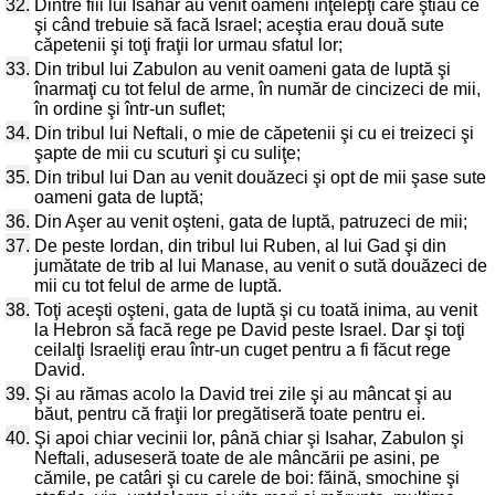
32.
Dintre fiii lui Isahar au venit oameni înţelepţi care ştiau ce
şi când trebuie să facă Israel; aceştia erau două sute
căpetenii şi toţi fraţii lor urmau sfatul lor;
33.
Din tribul lui Zabulon au venit oameni gata de luptă şi
înarmaţi cu tot felul de arme, în număr de cincizeci de mii,
în ordine şi într-un suflet;
34.
Din tribul lui Neftali, o mie de căpetenii şi cu ei treizeci şi
şapte de mii cu scuturi şi cu suliţe;
35.
Din tribul lui Dan au venit douăzeci şi opt de mii şase sute
oameni gata de luptă;
36.
Din Aşer au venit oşteni, gata de luptă, patruzeci de mii;
37.
De peste Iordan, din tribul lui Ruben, al lui Gad şi din
jumătate de trib al lui Manase, au venit o sută douăzeci de
mii cu tot felul de arme de luptă.
38.
Toţi aceşti oşteni, gata de luptă şi cu toată inima, au venit
la Hebron să facă rege pe David peste Israel. Dar şi toţi
ceilalţi Israeliţi erau într-un cuget pentru a fi făcut rege
David.
39.
Şi au rămas acolo la David trei zile şi au mâncat şi au
băut, pentru că fraţii lor pregătiseră toate pentru ei.
40.
Şi apoi chiar vecinii lor, până chiar şi Isahar, Zabulon şi
Neftali, aduseseră toate de ale mâncării pe asini, pe
cămile, pe catâri şi cu carele de boi: făină, smochine şi