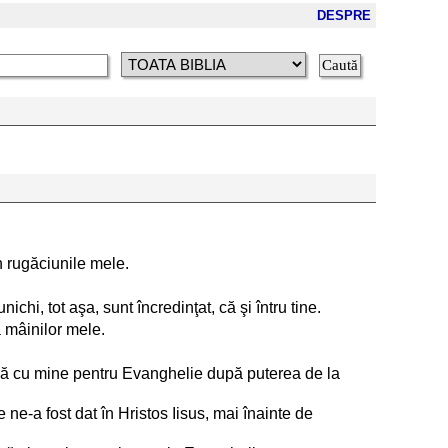
DESPRE
n rugăciunile mele.
chi, tot aşa, sunt încredinţat, că şi întru tine.
a mâinilor mele.
eună cu mine pentru Evanghelie după puterea de la
ne-a fost dat în Hristos Iisus, mai înainte de