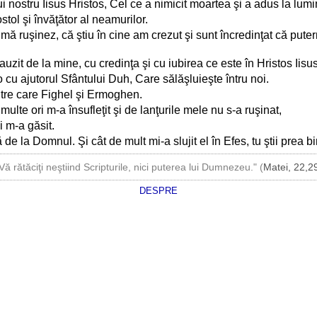
ui nostru Iisus Hristos, Cel ce a nimicit moartea şi a adus la lum
tol şi învăţător al neamurilor.
 mă ruşinez, că ştiu în cine am crezut şi sunt încredinţat că put
uzit de la mine, cu credinţa şi cu iubirea ce este în Hristos Iisus
cu ajutorul Sfântului Duh, Care sălăşluieşte întru noi.
între care Fighel şi Ermoghen.
ulte ori m-a însufleţit şi de lanţurile mele nu s-a ruşinat,
 m-a găsit.
de la Domnul. Şi cât de mult mi-a slujit el în Efes, tu ştii prea bi
Vă rătăciţi neştiind Scripturile, nici puterea lui Dumnezeu." (
Matei, 22,2
DESPRE