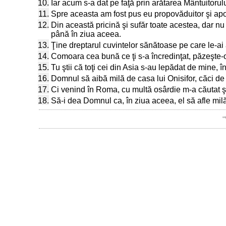
10.
Iar acum s-a dat pe faţă prin arătarea Mântuitorul
11.
Spre aceasta am fost pus eu propovăduitor şi apos
12.
Din această pricină şi sufăr toate acestea, dar nu
până în ziua aceea.
13.
Ţine dreptarul cuvintelor sănătoase pe care le-ai a
14.
Comoara cea bună ce ţi s-a încredinţat, păzeşte-o 
15.
Tu ştii că toţi cei din Asia s-au lepădat de mine, 
16.
Domnul să aibă milă de casa lui Onisifor, căci de m
17.
Ci venind în Roma, cu multă osârdie m-a căutat şi
18.
Să-i dea Domnul ca, în ziua aceea, el să afle milă 
"