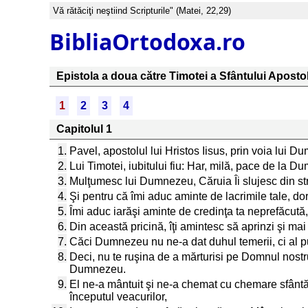
Vă rătăciţi neştiind Scripturile" (Matei, 22,29)
BibliaOrtodoxa.ro
Epistola a doua către Timotei a Sfântului Aposto
1
2
3
4
Capitolul 1
1.
Pavel, apostolul lui Hristos Iisus, prin voia lui D
2.
Lui Timotei, iubitului fiu: Har, milă, pace de la D
3.
Mulţumesc lui Dumnezeu, Căruia Îi slujesc din str
4.
Şi pentru că îmi aduc aminte de lacrimile tale, d
5.
Îmi aduc iarăşi aminte de credinţa ta neprefăcută, 
6.
Din această pricină, îţi amintesc să aprinzi şi ma
7.
Căci Dumnezeu nu ne-a dat duhul temerii, ci al pute
8.
Deci, nu te ruşina de a mărturisi pe Domnul nostr
Dumnezeu.
9.
El ne-a mântuit şi ne-a chemat cu chemare sfântă, 
începutul veacurilor,