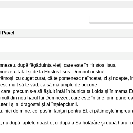
l Pavel
umnezeu, după făgăduinţa vieţii care este în Hristos Iisus,
umnezeu-Tatăl şi de la Hristos Iisus, Domnul nostru!
ămoşi, cu cuget curat, că te pomenesc neîncetat, zi şi noapte, î
oresc mult să te văd, ca să mă umplu de bucurie;
care, precum s-a sălăşluit întâi în bunica ta Loida şi în mama Euni
i mult din nou harul lui Dumnezeu, care este în tine, prin punere
rii şi al dragostei şi al înţelepciunii.
u, nici de mine, cel pus în lanţuri pentru El, ci pătimeşte împr
nu după faptele noastre, ci după a Sa hotărâre şi după harul ce 