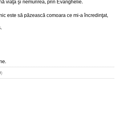
ină viaţa şi nemurirea, prin Evanghelie.
ernic este să păzească comoara ce mi-a încredinţat,
.
ne.
9
)