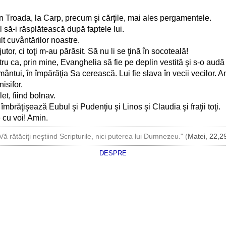
în Troada, la Carp, precum şi cărţile, mai ales pergamentele.
să-i răsplătească după faptele lui.
ult cuvântărilor noastre.
tor, ci toţi m-au părăsit. Să nu li se ţină în socoteală!
ntru ca, prin mine, Evanghelia să fie pe deplin vestită şi s-o audă 
ntui, în împărăţia Sa cerească. Lui fie slava în vecii vecilor. A
isifor.
et, fiind bolnav.
 îmbrăţişează Eubul şi Pudenţiu şi Linos şi Claudia şi fraţii toţi.
 cu voi! Amin.
Vă rătăciţi neştiind Scripturile, nici puterea lui Dumnezeu." (
Matei, 22,2
DESPRE