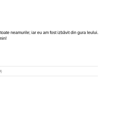
toate neamurile; iar eu am fost izbăvit din gura leului.
min!
9
)