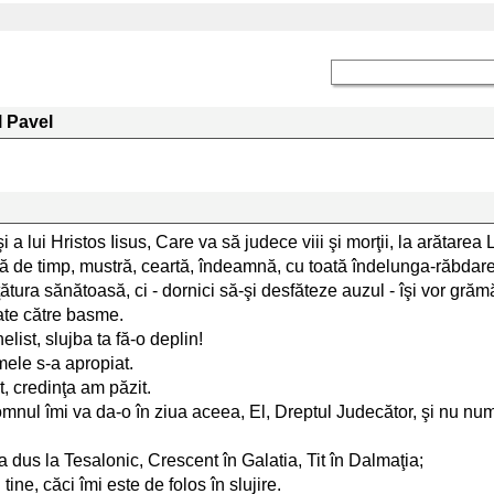
l Pavel
a lui Hristos Iisus, Care va să judece viii şi morţii, la arătarea L
ră de timp, mustră, ceartă, îndeamnă, cu toată îndelunga-răbdare 
ura sănătoasă, ci - dornici să-şi desfăteze auzul - îşi vor grămă
bate către basme.
elist, slujba ta fă-o deplin!
mele s-a apropiat.
, credinţa am păzit.
nul îmi va da-o în ziua aceea, El, Dreptul Judecător, şi nu numai 
 dus la Tesalonic, Crescent în Galatia, Tit în Dalmaţia;
ne, căci îmi este de folos în slujire.