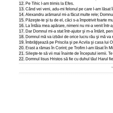
12.
Pe Tihic l-am trimis la Efes.
13.
Când vei veni, adu-mi felonul pe care l-am lăsat 
14.
Alexandru arămarul mi-a făcut multe rele; Domnul 
15.
Păzeşte-te şi tu de el, căci s-a împotrivit foarte m
16.
La întâia mea apărare, nimeni nu mi-a venit într-aju
17.
Dar Domnul mi-a stat într-ajutor şi m-a întărit, pe
18.
Domnul mă va izbăvi de orice lucru rău şi mă va mâ
19.
Îmbrăţişează pe Priscila şi pe Acvila şi casa lui On
20.
Erast a rămas în Corint; pe Trofim l-am lăsat în Mil
21.
Sileşte-te să vii mai înainte de începutul iernii. Te
22.
Domnul Iisus Hristos să fie cu duhul tău! Harul fie
"