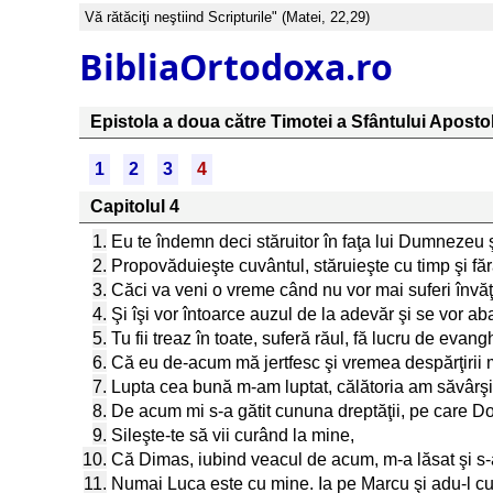
Vă rătăciţi neştiind Scripturile" (Matei, 22,29)
BibliaOrtodoxa.ro
Epistola a doua către Timotei a Sfântului Aposto
1
2
3
4
Capitolul 4
1.
Eu te îndemn deci stăruitor în faţa lui Dumnezeu şi 
2.
Propovăduieşte cuvântul, stăruieşte cu timp şi fă
3.
Căci va veni o vreme când nu vor mai suferi învăţăt
4.
Şi îşi vor întoarce auzul de la adevăr şi se vor a
5.
Tu fii treaz în toate, suferă răul, fă lucru de evangh
6.
Că eu de-acum mă jertfesc şi vremea despărţirii 
7.
Lupta cea bună m-am luptat, călătoria am săvârşit
8.
De acum mi s-a gătit cununa dreptăţii, pe care Dom
9.
Sileşte-te să vii curând la mine,
10.
Că Dimas, iubind veacul de acum, m-a lăsat şi s-a
11.
Numai Luca este cu mine. Ia pe Marcu şi adu-l cu ti