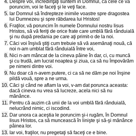
4.
Despre voi, încredinţaţi suntem în Domnul, că cele ce vă
poruncim, voi le faceţi şi le veţi face.
5.
Iar Domnul să îndrepteze inimile voastre spre dragostea
lui Dumnezeu şi spre răbdarea lui Hristos!
6.
Fraţilor, vă poruncim în numele Domnului nostru Iisus
Hristos, să vă feriţi de orice frate care umblă fără rânduială
şi nu după predania pe care aţi primit-o de la noi.
7.
Căci voi înşivă ştiţi cum trebuie să vă asemănaţi nouă, că
noi n-am umblat fără rânduială între voi,
8.
Nici n-am mâncat de la cineva pâine în dar, ci, cu muncă
şi cu trudă, am lucrat noaptea şi ziua, ca să nu împovărăm
pe nimeni dintre voi.
9.
Nu doar că n-avem putere, ci ca să ne dăm pe noi înşine
pildă vouă, spre a ne urma.
10.
Căci şi când ne aflam la voi, v-am dat porunca aceasta:
dacă cineva nu vrea să lucreze, acela nici să nu
mănânce.
11.
Pentru că auzim că unii de la voi umblă fără rânduială,
nelucrând nimic, ci iscodind.
12.
Dar unora ca aceştia le poruncim şi-i rugăm, în Domnul
Iisus Hristos, ca să muncească în linişte şi să-şi mănânce
pâinea lor.
13.
Iar voi, fraţilor, nu pregetaţi să faceţi ce e bine.