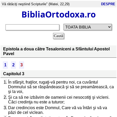
Vă rătăciţi neştiind Scripturile" (Matei, 22,29)
DESPRE
BibliaOrtodoxa.ro
Epistola a doua către Tesaloniceni a Sfântului Apostol
Pavel
1
2
3
Capitolul 3
1.
În sfârşit, fraţilor, rugaţi-vă pentru noi, ca cuvântul
Domnului să se răspândească şi să se preamărească, ca
şi la voi,
2.
Şi ca să ne izbăvim de oamenii cei nesocotiţi şi vicleni.
Căci credinţa nu este a tuturor;
3.
Dar credincios este Domnul, Care vă va întări şi vă va
păzi de cel viclean.