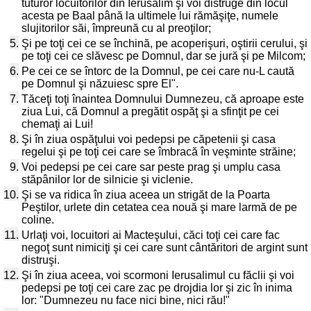
tuturor locuitorilor din Ierusalim şi voi distruge din locul
acesta pe Baal până la ultimele lui rămăşiţe, numele
slujitorilor săi, împreună cu al preoţilor;
5.
Şi pe toţi cei ce se închină, pe acoperişuri, oştirii cerului, şi
pe toţi cei ce slăvesc pe Domnul, dar se jură şi pe Milcom;
6.
Pe cei ce se întorc de la Domnul, pe cei care nu-L caută
pe Domnul şi năzuiesc spre El".
7.
Tăceţi toţi înaintea Domnului Dumnezeu, că aproape este
ziua Lui, că Domnul a pregătit ospăţ şi a sfinţit pe cei
chemaţi ai Lui!
8.
Şi în ziua ospăţului voi pedepsi pe căpetenii şi casa
regelui şi pe toţi cei care se îmbracă în veşminte străine;
9.
Voi pedepsi pe cei care sar peste prag şi umplu casa
stăpânilor lor de silnicie şi viclenie.
10.
Şi se va ridica în ziua aceea un strigăt de la Poarta
Peştilor, urlete din cetatea cea nouă şi mare larmă de pe
coline.
11.
Urlaţi voi, locuitori ai Macteşului, căci toţi cei care fac
negoţ sunt nimiciţi şi cei care sunt cântăritori de argint sunt
distruşi.
12.
Şi în ziua aceea, voi scormoni Ierusalimul cu făclii şi voi
pedepsi pe toţi cei care zac pe drojdia lor şi zic în inima
lor: "Dumnezeu nu face nici bine, nici rău!"