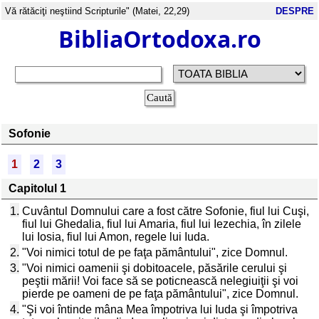
Vă rătăciţi neştiind Scripturile" (Matei, 22,29)
DESPRE
BibliaOrtodoxa.ro
Sofonie
1
2
3
Capitolul 1
1.
Cuvântul Domnului care a fost către Sofonie, fiul lui Cuşi,
fiul lui Ghedalia, fiul lui Amaria, fiul lui Iezechia, în zilele
lui Iosia, fiul lui Amon, regele lui Iuda.
2.
"Voi nimici totul de pe faţa pământului", zice Domnul.
3.
"Voi nimici oamenii şi dobitoacele, păsările cerului şi
peştii mării! Voi face să se poticnească nelegiuiţii şi voi
pierde pe oameni de pe faţa pământului", zice Domnul.
4.
"Şi voi întinde mâna Mea împotriva lui Iuda şi împotriva