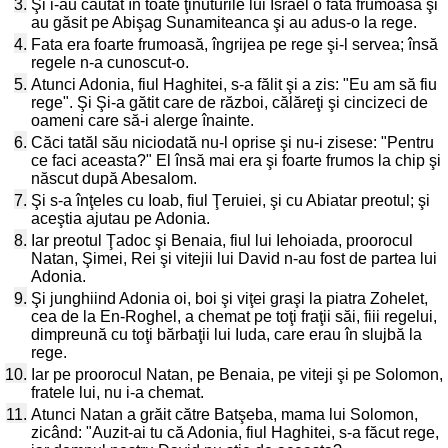
3.
Şi i-au căutat în toate ţinuturile lui Israel o fată frumoasă şi
au găsit pe Abişag Sunamiteanca şi au adus-o la rege.
4.
Fata era foarte frumoasă, îngrijea pe rege şi-l servea; însă
regele n-a cunoscut-o.
5.
Atunci Adonia, fiul Haghitei, s-a fălit şi a zis: "Eu am să fiu
rege". Şi Şi-a gătit care de război, călăreţi şi cincizeci de
oameni care să-i alerge înainte.
6.
Căci tatăl său niciodată nu-l oprise şi nu-i zisese: "Pentru
ce faci aceasta?" El însă mai era şi foarte frumos la chip şi
născut după Abesalom.
7.
Şi s-a înţeles cu Ioab, fiul Ţeruiei, şi cu Abiatar preotul; şi
aceştia ajutau pe Adonia.
8.
Iar preotul Ţadoc şi Benaia, fiul lui Iehoiada, proorocul
Natan, Şimei, Rei şi vitejii lui David n-au fost de partea lui
Adonia.
9.
Şi junghiind Adonia oi, boi şi viţei graşi la piatra Zohelet,
cea de la En-Roghel, a chemat pe toţi fraţii săi, fiii regelui,
dimpreună cu toţi bărbaţii lui Iuda, care erau în slujbă la
rege.
10.
Iar pe proorocul Natan, pe Benaia, pe viteji şi pe Solomon,
fratele lui, nu i-a chemat.
11.
Atunci Natan a grăit către Batşeba, mama lui Solomon,
zicând: "Auzit-ai tu că Adonia, fiul Haghitei, s-a făcut rege,