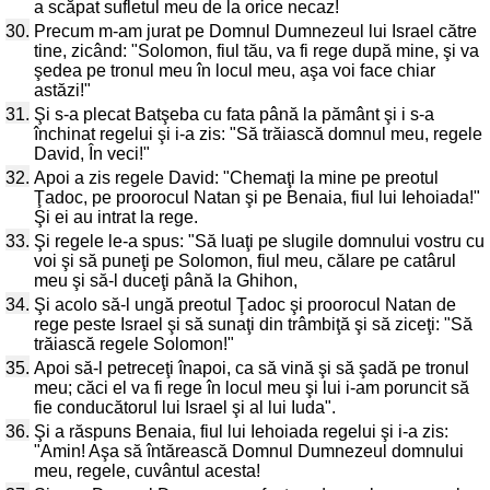
a scăpat sufletul meu de la orice necaz!
30.
Precum m-am jurat pe Domnul Dumnezeul lui Israel către
tine, zicând: "Solomon, fiul tău, va fi rege după mine, şi va
şedea pe tronul meu în locul meu, aşa voi face chiar
astăzi!"
31.
Şi s-a plecat Batşeba cu fata până la pământ şi i s-a
închinat regelui şi i-a zis: "Să trăiască domnul meu, regele
David, În veci!"
32.
Apoi a zis regele David: "Chemaţi la mine pe preotul
Ţadoc, pe proorocul Natan şi pe Benaia, fiul lui Iehoiada!"
Şi ei au intrat la rege.
33.
Şi regele le-a spus: "Să luaţi pe slugile domnului vostru cu
voi şi să puneţi pe Solomon, fiul meu, călare pe catârul
meu şi să-l duceţi până la Ghihon,
34.
Şi acolo să-l ungă preotul Ţadoc şi proorocul Natan de
rege peste Israel şi să sunaţi din trâmbiţă şi să ziceţi: "Să
trăiască regele Solomon!"
35.
Apoi să-l petreceţi înapoi, ca să vină şi să şadă pe tronul
meu; căci el va fi rege în locul meu şi lui i-am poruncit să
fie conducătorul lui Israel şi al lui Iuda".
36.
Şi a răspuns Benaia, fiul lui Iehoiada regelui şi i-a zis:
"Amin! Aşa să întărească Domnul Dumnezeul domnului
meu, regele, cuvântul acesta!