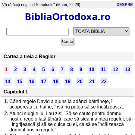
Vă rătăciţi neştiind Scripturile" (Matei, 22,29)
DESPRE
BibliaOrtodoxa.ro
Cartea a treia a Regilor
1
2
3
4
5
6
7
8
9
10
11
12
13
14
15
16
17
18
19
20
21
22
Capitolul 1
1.
Când regele David a ajuns la adânci bătrâneţe, îl
acopereau cu haine, însă nu putea să se încălzească.
2.
Atunci slugile lui i-au zis: "Să se caute pentru domnul
nostru rege o fată tânără, care să stea înaintea regelui, să-
l îngrijească şi să se culce cu el, ca să se încălzească
domnul nostru regele".