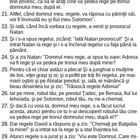
tine privesc, ca să le arăţi cine va şedea rege pe tronul
domnului meu, după el.
21.
Altfel, când domnul meu, regele, va răposa cu părinţii săi,
voi fi învinuită eu şi fiul meu Solomon".
22.
Şi iată, când încă vorbea cu regele, a venit şi proorocul
Natan.
23.
Şi i s-a spus regelui, zicând: "Iată Natan proorocul!" Şi a
intrat Natan la rege şi i s-a închinat regelui cu faţa până la
pământ.
24.
Şi a zis Natan: "Domnul meu rege, ai spus tu oare: Adonia
va fi rege şi va şedea pe tronul meu după mine?
25.
Pentru că el chiar astăzi a plecat Şi a junghiat o mulţime
de boi, viţei graşi şi oi; şi a poftit pe toţi fiii regelui, pe mai-
marii oştirii şi pe Abiatar preotul; şi, iată, ei mănâncă şi
beau dinaintea lui şi zic: "Trăiască regele Adonia!"
26.
Iar pe mine, robul tău, pe preotul Ţadoc, pe Benaia, fiul lui
Iehoiada, şi pe Solomon, robul tău, nu ne-a chemat.
27.
Şi dacă cu voia ta, domnul meu rege, s-a făcut lucrul
acesta, atunci pentru ce tu n-ai descoperit robului tău cine
va şedea rege pe tronul domnului meu, după el?"
28.
Dar regele David a răspuns şi a zis: "Chemaţi pe Batşeba
la mine!" şi a intrat ea la rege şi a stat înaintea lui.
29.
Atunci regele s-a jurat şi a zis: "Viu este Domnul, Care mi-