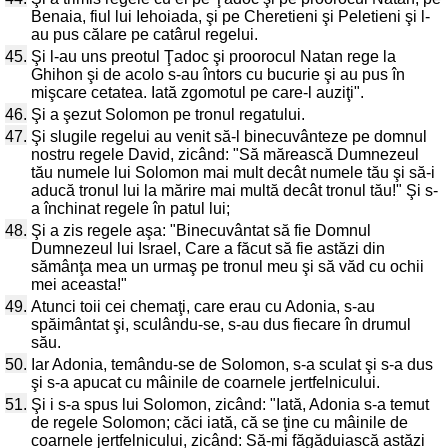
Benaia, fiul lui Iehoiada, şi pe Cheretieni şi Peletieni şi l-
au pus călare pe catârul regelui.
45.
Şi l-au uns preotul Ţadoc şi proorocul Natan rege la
Ghihon şi de acolo s-au întors cu bucurie şi au pus în
mişcare cetatea. Iată zgomotul pe care-l auziţi".
46.
Şi a şezut Solomon pe tronul regatului.
47.
Şi slugile regelui au venit să-l binecuvânteze pe domnul
nostru regele David, zicând: "Să mărească Dumnezeul
tău numele lui Solomon mai mult decât numele tău şi să-i
aducă tronul lui la mărire mai multă decât tronul tău!" Şi s-
a închinat regele în patul lui;
48.
Şi a zis regele aşa: "Binecuvântat să fie Domnul
Dumnezeul lui Israel, Care a făcut să fie astăzi din
sămânţa mea un urmaş pe tronul meu şi să văd cu ochii
mei aceasta!"
49.
Atunci toii cei chemaţi, care erau cu Adonia, s-au
spăimântat şi, sculându-se, s-au dus fiecare în drumul
său.
50.
Iar Adonia, temându-se de Solomon, s-a sculat şi s-a dus
şi s-a apucat cu mâinile de coarnele jertfelnicului.
51.
Şi i s-a spus lui Solomon, zicând: "Iată, Adonia s-a temut
de regele Solomon; căci iată, că se ţine cu mâinile de
coarnele jertfelnicului, zicând: Să-mi făgăduiască astăzi