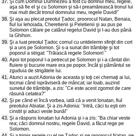
37.
Şi cum Domnul Dumnezeu a fost cu domnul meu, regele,
aşa să fie el şi cu Solomon şi să-i preamărească tronul lui
mai mult decât tronul domnului meu, regele David!"
38.
Şi aşa au plecat preotul Ţadoc, proorocul Natan, Benaia,
fiul lui Iehoiada, Cheretienii şi Peletienii şi au pus pe
Solomon călare pe catârul regelui David şi l-au dus până
la Ghihon.
39.
Şi a luat preotul Ţadoc cornul cu untdelemn sfinţit din cort
şi a uns pe Solomon. Şi s-a sunat din trâmbiţe şi tot
poporul a strigat: "Trăiască regele Solomon! "
40.
Apoi tot poporul l-a petrecut pe Solomon şi i-a cântat din
fluiere şi bucurie mare era pe popor, încât şi pământul se
zguduia de strigătele lui.
41.
Atunci a auzit Adonia de aceasta şi toţi cei chemaţi ai lui,
tocmai când isprăviseră de mâncat; iar Ioab, auzind
sunetul de trâmbiţe, a zis: "Ce este acest zgomot de care
răsună cetatea?"
42.
Şi pe când el încă vorbea, iată că a venit Ionatan, fiul
preotului Abiatar. Şi a zis Adonia: "Intră, căci tu eşti om
cinstit şi aduci veste bună!"
43.
Şi a răspuns Ionatan lui Adonia şi i-a zis: "Ba chiar veste
rea; căci domnul nostru, regele David, a făcut rege pe
Solomon.
44.
Şi a trimis regele cu el pe Ţadoc şi pe proorocul Natan, pe