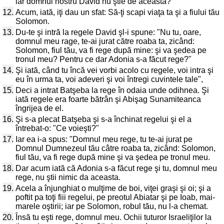
iar domnul nostru David nu ştie de aceasta?
12.
Acum, iată, iţi dau un sfat: Să-ţi scapi viaţa ta şi a fiului tău
Solomon.
13.
Du-te şi intră la regele David şl-i spune: "Nu tu, oare,
domnul meu rage, te-ai jurat către roaba ta, zicând:
Solomon, fiul tău, va fi rege după mine: şi va şedea pe
tronul meu? Pentru ce dar Adonia s-a făcut rege?"
14.
Şi iată, când tu încă vei vorbi acolo cu regele, voi intra şi
eu în urma ta, voi adeveri şi voi întregi cuvintele tale",
15.
Deci a intrat Batşeba la rege în odaia unde odihnea. Şi
iată regele era foarte bătrân şi Abişag Sunamiteanca
îngrijea de el.
16.
Şi s-a plecat Batşeba şi s-a închinat regelui şi el a
întrebat-o: "Ce voieşti?"
17.
Iar ea i-a spus: "Domnul meu rege, tu te-ai jurat pe
Domnul Dumnezeul tău câtre roaba ta, zicând: Solomon,
fiul tău, va fi rege după mine şi va şedea pe tronul meu.
18.
Dar acum iată că Adonia s-a făcut rege şi tu, domnul meu
rege, nu ştii nimic da aceasta.
19.
Acela a înjunghiat o mulţime de boi, viţei graşi şi oi; şi a
poftit pa toţi fiii regelui, pe preotul Abiatar şi pe Ioab, mai-
marele oştirii; iar pe Solomon, robul tău, nu l-a chemat.
20.
Însă tu eşti rege, domnul meu. Ochii tuturor Israeliţilor la