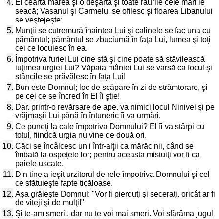
4.
El ceartă marea şi o deşartă şi toate râurile cele mari le
seacă; Vasanul şi Carmelul se ofilesc şi floarea Libanului
se veştejeşte;
5.
Munţii se cutremură înaintea Lui şi calinele se fac una cu
pământul; pământul se zbuciumă în faţa Lui, lumea şi toţi
cei ce locuiesc în ea.
6.
Împotriva furiei Lui cine stă şi cine poate să stăvilească
iuţimea urgiei Lui? Văpaia mâniei Lui se varsă ca focul şi
stâncile se prăvălesc în faţa Lui!
7.
Bun este Domnul; loc de scăpare în zi de strâmtorare, şi
pe cei ce se încred în El îi ştie!
8.
Dar, printr-o revărsare de ape, va nimici locul Ninivei şi pe
vrăjmaşii Lui până în întuneric îi va urmări.
9.
Ce puneţi la cale împotriva Domnului? El îi va stârpi cu
totul, fiindcă urgia nu vine de două ori.
10.
Căci se încâlcesc unii într-alţii ca mărăcinii, când se
îmbată la ospeţele lor; pentru aceasta mistuiţi vor fi ca
paiele uscate.
11.
Din tine a ieşit urzitorul de rele împotriva Domnului şi cel
ce sfătuieşte fapte ticăloase.
12.
Aşa grăieşte Domnul: "Vor fi pierduţi şi seceraţi, oricât ar fi
de viteji şi de mulţi!"
13.
Şi te-am smerit, dar nu te voi mai smeri. Voi sfărâma jugul