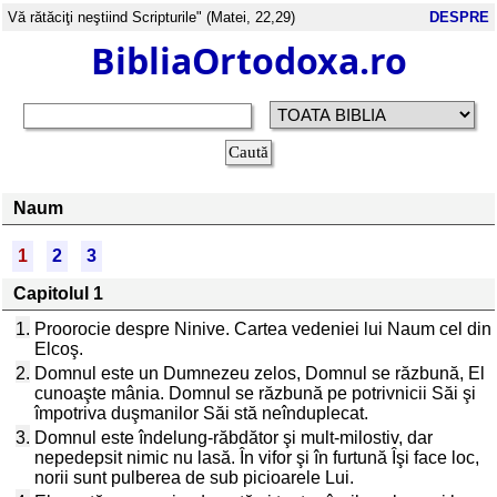
Vă rătăciţi neştiind Scripturile" (Matei, 22,29)
DESPRE
BibliaOrtodoxa.ro
Naum
1
2
3
Capitolul 1
1.
Proorocie despre Ninive. Cartea vedeniei lui Naum cel din
Elcoş.
2.
Domnul este un Dumnezeu zelos, Domnul se răzbună, El
cunoaşte mânia. Domnul se răzbună pe potrivnicii Săi şi
împotriva duşmanilor Săi stă neînduplecat.
3.
Domnul este îndelung-răbdător şi mult-milostiv, dar
nepedepsit nimic nu lasă. În vifor şi în furtună Îşi face loc,
norii sunt pulberea de sub picioarele Lui.