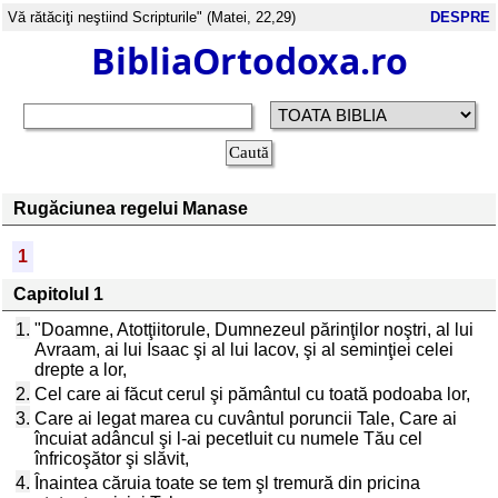
Vă rătăciţi neştiind Scripturile" (Matei, 22,29)
DESPRE
BibliaOrtodoxa.ro
Rugăciunea regelui Manase
1
Capitolul 1
1.
"Doamne, Atotţiitorule, Dumnezeul părinţilor noştri, al lui
Avraam, ai lui Isaac şi al lui Iacov, şi al seminţiei celei
drepte a lor,
2.
Cel care ai făcut cerul şi pământul cu toată podoaba lor,
3.
Care ai legat marea cu cuvântul poruncii Tale, Care ai
încuiat adâncul şi l-ai pecetluit cu numele Tău cel
înfricoşător şi slăvit,
4.
Înaintea căruia toate se tem şl tremură din pricina