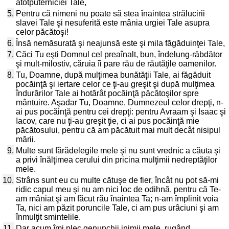
atotputerniciei Tale,
5.
Pentru că nimeni nu poate să stea înaintea strălucirii
slavei Tale şi nesuferită este mânia urgiei Tale asupra
celor păcătoşi!
6.
Însă nemăsurată şi neajunsă este şi mila făgăduinţei Tale,
7.
Căci Tu eşti Domnul cel preaînalt, bun, îndelung-răbdător
şi mult-milostiv, căruia îi pare rău de răutăţile oamenilor.
8.
Tu, Doamne, după mulţimea bunătăţii Tale, ai făgăduit
pocăinţă şi iertare celor ce ţi-au greşit şi după mulţimea
îndurărilor Tale ai hotărât pocăinţă păcătoşilor spre
mântuire. Aşadar Tu, Doamne, Dumnezeul celor drepţi, n-
ai pus pocăinţă pentru cei drepţi: pentru Avraam şi Isaac şi
Iacov, care nu ţi-au greşit ţie, ci ai pus pocăinţă mie
păcătosului, pentru că am păcătuit mai mult decât nisipul
mării.
9.
Multe sunt fărădelegile mele şi nu sunt vrednic a căuta şi
a privi înălţimea cerului din pricina mulţimii nedreptăţilor
mele.
10.
Strâns sunt eu cu multe cătuşe de fier, încât nu pot să-mi
ridic capul meu şi nu am nici loc de odihnă, pentru că Te-
am mâniat şi am făcut rău înaintea Ta; n-am împlinit voia
Ta, nici am păzit poruncile Tale, ci am pus urâciuni şi am
înmulţit smintelile.
11.
Dar acum îmi plec genunchii inimii mele, rugând