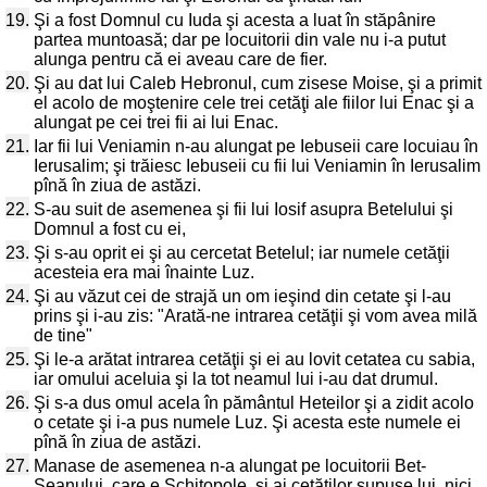
19.
Şi a fost Domnul cu Iuda şi acesta a luat în stăpânire
partea muntoasă; dar pe locuitorii din vale nu i-a putut
alunga pentru că ei aveau care de fier.
20.
Şi au dat lui Caleb Hebronul, cum zisese Moise, şi a primit
el acolo de moştenire cele trei cetăţi ale fiilor lui Enac şi a
alungat pe cei trei fii ai lui Enac.
21.
Iar fii lui Veniamin n-au alungat pe Iebuseii care locuiau în
Ierusalim; şi trăiesc Iebuseii cu fii lui Veniamin în Ierusalim
pînă în ziua de astăzi.
22.
S-au suit de asemenea şi fii lui Iosif asupra Betelului şi
Domnul a fost cu ei,
23.
Şi s-au oprit ei şi au cercetat Betelul; iar numele cetăţii
acesteia era mai înainte Luz.
24.
Şi au văzut cei de strajă un om ieşind din cetate şi l-au
prins şi i-au zis: "Arată-ne intrarea cetăţii şi vom avea milă
de tine"
25.
Şi le-a arătat intrarea cetăţii şi ei au lovit cetatea cu sabia,
iar omului aceluia şi la tot neamul lui i-au dat drumul.
26.
Şi s-a dus omul acela în pământul Heteilor şi a zidit acolo
o cetate şi i-a pus numele Luz. Şi acesta este numele ei
pînă în ziua de astăzi.
27.
Manase de asemenea n-a alungat pe locuitorii Bet-
Şeanului, care e Schitopole, şi ai cetăţilor supuse lui, nici