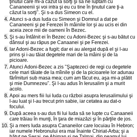
ţinutul care mi-a căzut la sorţi şi să ne luptăm cu
Cananeenii şi voi intra şi eu cu tine în ţinutul care ţi-a
căzut la sorţi". Şi s-a dus Simeon cu el.
4.
Atunci s-a dus Iuda cu Simeon şi Domnul a dat pe
Cananeeni şi pe Ferezei în mâinile lor şi au ucis ei din
aceia zece mii de oameni în Bezec.
5.
Şi s-au întâlnit ei în Bezec cu Adoni-Bezec şi s-au bătut cu
dânsul şi au răpus pe Canaanei şi pe Ferezei.
6.
Iar Adoni-Bezec a fugit; dar ei au alergat după el şi l-au
prins şi i-au tăiat degetele mari de la mâini şi de la
picioare.
7.
Atunci Adoni-Bezec a zis "Şaptezeci de regi cu degetele
cele mari tăiate de la mîinile şi de la picioarele lor adunau
fărîmituri sub masa mea; cum am făcut eu, aşa mi-a plătit
şi mie Dumnezeu". Şi l-au adus în Ierusalim şi a murit
acolo.
8.
Apoi au mers fiii lui Iuda cu război asupra Ierusalimului şi
l-au luat şi l-au trecut prin sabie, iar cetatea au dat-o
focului.
9.
După aceea s-au dus fii lui Iuda să se lupte cu Canaaneii
care trăiau în munţi, în ţara de miazăzi şi în părţile de jos.
10.
Şi a mers Iuda asupra Cananeilor care locuiau în Hebron;
iar numele Hebronului era mai înainte Chiriat-Arba; şi a
bătut pe Şeşai, pe Ahiman şi pe Talmai, din neamul lui