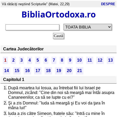
Vă rătăciţi neştiind Scripturile" (Matei, 22,29)
DESPRE
BibliaOrtodoxa.ro
Cartea Judecătorilor
1
2
3
4
5
6
7
8
9
10
11
12
13
14
15
16
17
18
19
20
21
Capitolul 1
1.
După moartea lui Iosua, au întrebat fiii lui Israel pe
Domnul, zicând: "Cine din noi să meargă mai întâi asupra
Cananeenilor, ca să se lupte cu ei?"
2.
Şi a zis Domnul: "Iuda să meargă şi Eu voi da ţara în
mâna lui!"
3.
Iuda a zis către Simeon, fratele său: "Intră cu mine în