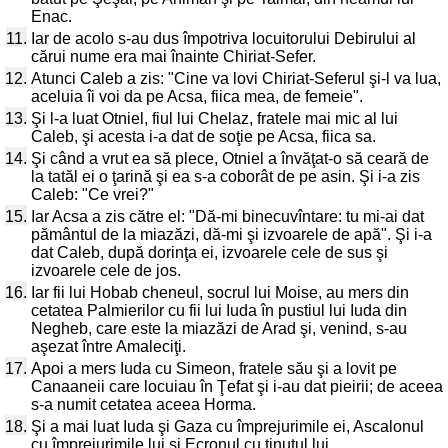
Enac.
11.
Iar de acolo s-au dus împotriva locuitorului Debirului al
cărui nume era mai înainte Chiriat-Sefer.
12.
Atunci Caleb a zis: "Cine va lovi Chiriat-Seferul şi-l va lua,
aceluia îi voi da pe Acsa, fiica mea, de femeie".
13.
Şi l-a luat Otniel, fiul lui Chelaz, fratele mai mic al lui
Caleb, şi acesta i-a dat de soţie pe Acsa, fiica sa.
14.
Şi când a vrut ea să plece, Otniel a învăţat-o să ceară de
la tatăl ei o ţarină şi ea s-a coborât de pe asin. Şi i-a zis
Caleb: "Ce vrei?"
15.
Iar Acsa a zis către el: "Dă-mi binecuvîntare: tu mi-ai dat
pământul de la miazăzi, dă-mi şi izvoarele de apă". Şi i-a
dat Caleb, după dorinţa ei, izvoarele cele de sus şi
izvoarele cele de jos.
16.
Iar fii lui Hobab cheneul, socrul lui Moise, au mers din
cetatea Palmierilor cu fii lui Iuda în pustiul lui Iuda din
Negheb, care este la miazăzi de Arad şi, venind, s-au
aşezat între Amaleciţi.
17.
Apoi a mers Iuda cu Simeon, fratele său şi a lovit pe
Canaaneii care locuiau în Ţefat şi i-au dat pieirii; de aceea
s-a numit cetatea aceea Horma.
18.
Şi a mai luat Iuda şi Gaza cu împrejurimile ei, Ascalonul
cu împrejurimile lui şi Ecronul cu ţinutul lui.