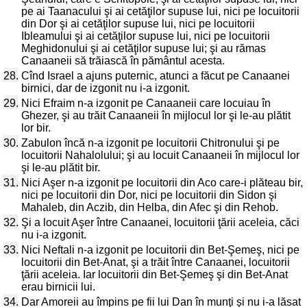
pe ai Taanacului şi ai cetăţilor supuse lui, nici pe locuitorii
din Dor şi ai cetăţilor supuse lui, nici pe locuitorii
Ibleamului şi ai cetăţilor supuse lui, nici pe locuitorii
Meghidonului şi ai cetăţilor supuse lui; şi au rămas
Canaaneii să trăiască în pământul acesta.
28.
Cînd Israel a ajuns puternic, atunci a făcut pe Canaanei
birnici, dar de izgonit nu i-a izgonit.
29.
Nici Efraim n-a izgonit pe Canaaneii care locuiau în
Ghezer, şi au trăit Canaaneii în mijlocul lor şi le-au plătit
lor bir.
30.
Zabulon încă n-a izgonit pe locuitorii Chitronului şi pe
locuitorii Nahalolului; şi au locuit Canaaneii în mijlocul lor
şi le-au plătit bir.
31.
Nici Aşer n-a izgonit pe locuitorii din Aco care-i plăteau bir,
nici pe locuitorii din Dor, nici pe locuitorii din Sidon şi
Mahaleb, din Aczib, din Helba, din Afec şi din Rehob.
32.
Şi a locuit Aşer între Canaanei, locuitorii ţării aceleia, căci
nu i-a izgonit.
33.
Nici Neftali n-a izgonit pe locuitorii din Bet-Şemeş, nici pe
locuitorii din Bet-Anat, şi a trăit între Canaanei, locuitorii
ţării aceleia. Iar locuitorii din Bet-Şemeş şi din Bet-Anat
erau birnicii lui.
34.
Dar Amoreii au împins pe fii lui Dan în munţi şi nu i-a lăsat