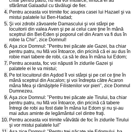
chiar pentru patru, nu Mă voi întoarce, fiindcă ei au
sfărâmat Galaadul cu tăvălugi de fier.
4.
Pentru aceasta voi trimite foc asupra casei lui Hazael şi va
mistui palatele lui Ben-Hadad;
5.
Şi voi zdrobi zăvoarele Damascului şi voi stârpi pe
locuitorii din valea Aven şi pe ai celui care ţine în mână
sceptrul din Bet-Eden şi poporul cel din Aram va fi dus în
robie la Chir", zice Domnul!
6.
Aşa zice Domnul: "Pentru trei păcate ale Gazei, ba chiar
pentru patru, nu Mă voi întoarce, din pricină că ei au dus în
robie mari tabere de robi, ca să le dea în mâna lui Edom;
7.
Pentru aceasta, foc voi năpusti în zidurile Gazei şi
palatele ei le va mistui;
8.
Pe tot locuitorul din Aşdod îl voi stârpi şi pe cel ce ţine în
mână sceptrul din Ascalon; şi voi îndrepta către Acaron
mâna Mea şi rămăşiţele Filistenilor vor pieri", zice Domnul
Dumnezeu.
9.
Aşa zice Domnul: "Pentru trei păcate ale Tirului, ba chiar
pentru patru, nu Mă voi întoarce, din pricină că tabere
întregi de robi au fost date în mâna lui Edom şi nu şi-au
mai adus aminte de legământul cel dintre fraţi.
10.
Pentru aceasta voi trimite vâlvătăi de foc în zidurile Tirului
şi vor mistui palatele lui!"
11.
Aşa zice Domnul: "Pentru trei păcate ale Edomului, ba