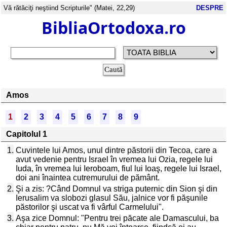
Vă rătăciţi neştiind Scripturile" (Matei, 22,29)
DESPRE
BibliaOrtodoxa.ro
Amos
1
2
3
4
5
6
7
8
9
Capitolul 1
1.
Cuvintele lui Amos, unul dintre păstorii din Tecoa, care a
avut vedenie pentru Israel în vremea lui Ozia, regele lui
Iuda, în vremea lui Ieroboam, fiul lui Ioaş, regele lui Israel,
doi ani înaintea cutremurului de pământ.
2.
Şi a zis: ?Când Domnul va striga puternic din Sion şi din
Ierusalim va slobozi glasul Său, jalnice vor fi păşunile
păstorilor şi uscat va fi vârful Carmelului".
3.
Aşa zice Domnul: "Pentru trei păcate ale Damascului, ba