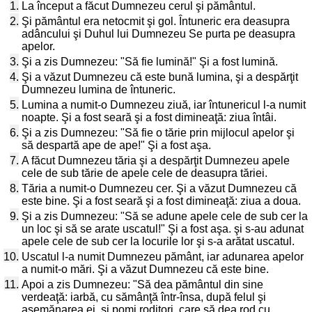
1.
La început a făcut Dumnezeu cerul şi pământul.
2.
Şi pământul era netocmit şi gol. Întuneric era deasupra
adâncului şi Duhul lui Dumnezeu Se purta pe deasupra
apelor.
3.
Şi a zis Dumnezeu: "Să fie lumină!" Şi a fost lumină.
4.
Şi a văzut Dumnezeu că este bună lumina, şi a despărţit
Dumnezeu lumina de întuneric.
5.
Lumina a numit-o Dumnezeu ziuă, iar întunericul l-a numit
noapte. Şi a fost seară şi a fost dimineaţă: ziua întâi.
6.
Şi a zis Dumnezeu: "Să fie o tărie prin mijlocul apelor şi
să despartă ape de ape!" Şi a fost aşa.
7.
A făcut Dumnezeu tăria şi a despărţit Dumnezeu apele
cele de sub tărie de apele cele de deasupra tăriei.
8.
Tăria a numit-o Dumnezeu cer. Şi a văzut Dumnezeu că
este bine. Şi a fost seară şi a fost dimineaţă: ziua a doua.
9.
Şi a zis Dumnezeu: "Să se adune apele cele de sub cer la
un loc şi să se arate uscatul!" Şi a fost aşa. şi s-au adunat
apele cele de sub cer la locurile lor şi s-a arătat uscatul.
10.
Uscatul l-a numit Dumnezeu pământ, iar adunarea apelor
a numit-o mări. Şi a văzut Dumnezeu că este bine.
11.
Apoi a zis Dumnezeu: "Să dea pământul din sine
verdeaţă: iarbă, cu sămânţă într-însa, după felul şi
asemănarea ei, şi pomi roditori, care să dea rod cu