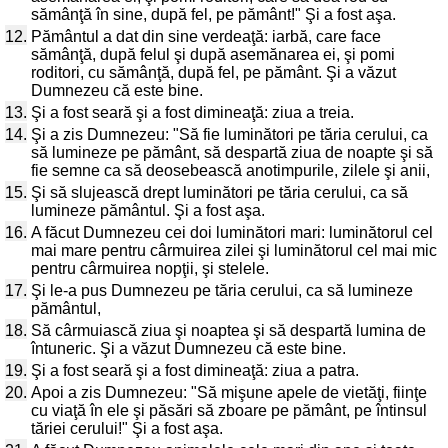
sămânţă în sine, după fel, pe pământ!" Şi a fost aşa.
12.
Pământul a dat din sine verdeaţă: iarbă, care face
sămânţă, după felul şi după asemănarea ei, şi pomi
roditori, cu sămânţă, după fel, pe pământ. Şi a văzut
Dumnezeu că este bine.
13.
Şi a fost seară şi a fost dimineaţă: ziua a treia.
14.
Şi a zis Dumnezeu: "Să fie luminători pe tăria cerului, ca
să lumineze pe pământ, să despartă ziua de noapte şi să
fie semne ca să deosebească anotimpurile, zilele şi anii,
15.
Şi să slujească drept luminători pe tăria cerului, ca să
lumineze pământul. Şi a fost aşa.
16.
A făcut Dumnezeu cei doi luminători mari: luminătorul cel
mai mare pentru cârmuirea zilei şi luminătorul cel mai mic
pentru cârmuirea nopţii, şi stelele.
17.
Şi le-a pus Dumnezeu pe tăria cerului, ca să lumineze
pământul,
18.
Să cârmuiască ziua şi noaptea şi să despartă lumina de
întuneric. Şi a văzut Dumnezeu că este bine.
19.
Şi a fost seară şi a fost dimineaţă: ziua a patra.
20.
Apoi a zis Dumnezeu: "Să mişune apele de vietăţi, fiinţe
cu viaţă în ele şi păsări să zboare pe pământ, pe întinsul
tăriei cerului!" Şi a fost aşa.