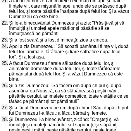
21.
A făcut Dumnezeu animalele cele mari din ape şi toate
fiinţele vii, care mişună în ape, unde ele se prăsesc după
felul lor, şi toate păsările înaripate după felul lor. Şi a văzut
Dumnezeu că este bine.
22.
Şi le-a binecuvântat Dumnezeu şi a zis: "Prăsiţi-vă şi vă
înmulţiţi şi umpleţi apele mărilor şi păsările să se
înmulţească pe pământ!
23.
Şi a fost seară şi a fost dimineaţă: ziua a cincea.
24.
Apoi a zis Dumnezeu: "Să scoată pământul fiinţe vii, după
felul lor: animale, târâtoare şi fiare sălbatice după felul
lor". Şi a fost aşa.
25.
A făcut Dumnezeu fiarele sălbatice după felul lor, şi
animalele domestice după felul lor, şi toate târâtoarele
pământului după felul lor. Şi a văzut Dumnezeu că este
bine.
26.
Şi a zis Dumnezeu: "Să facem om după chipul şi după
asemănarea Noastră, ca să stăpânească peştii mării,
păsările cerului, animalele domestice, toate vietăţile ce se
târăsc pe pământ şi tot pământul!"
27.
Şi a făcut Dumnezeu pe om după chipul Său; după chipul
lui Dumnezeu l-a făcut; a făcut bărbat şi femeie.
28.
Şi Dumnezeu i-a binecuvântat, zicând: "Creşteţi şi vă
înmulţiţi şi umpleţi pământul şi-l supuneţi; şi stăpâniţi
peste peştii mării, peste păsările cerului, peste toate