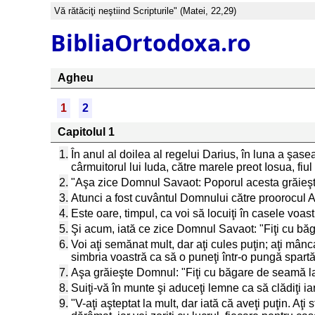
Vă rătăciţi neştiind Scripturile" (Matei, 22,29)
BibliaOrtodoxa.ro
Agheu
1
2
Capitolul 1
1.
În anul al doilea al regelui Darius, în luna a şasea
cârmuitorul lui Iuda, către marele preot Iosua, fiul
2.
"Aşa zice Domnul Savaot: Poporul acesta grăieşt
3.
Atunci a fost cuvântul Domnului către proorocul 
4.
Este oare, timpul, ca voi să locuiţi în casele voast
5.
Şi acum, iată ce zice Domnul Savaot: "Fiţi cu bă
6.
Voi aţi semănat mult, dar aţi cules puţin; aţi mâncat
simbria voastră ca să o puneţi într-o pungă spartă
7.
Aşa grăieşte Domnul: "Fiţi cu băgare de seamă la
8.
Suiţi-vă în munte şi aduceţi lemne ca să clădiţi ia
9.
"V-aţi aşteptat la mult, dar iată că aveţi puţin. A