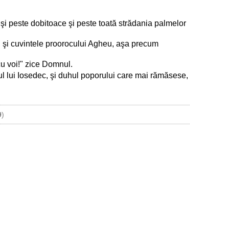
şi peste dobitoace şi peste toată strădania palmelor
ului şi cuvintele proorocului Agheu, aşa precum
cu voi!" zice Domnul.
fiul lui Iosedec, şi duhul poporului care mai rămăsese,
9
)