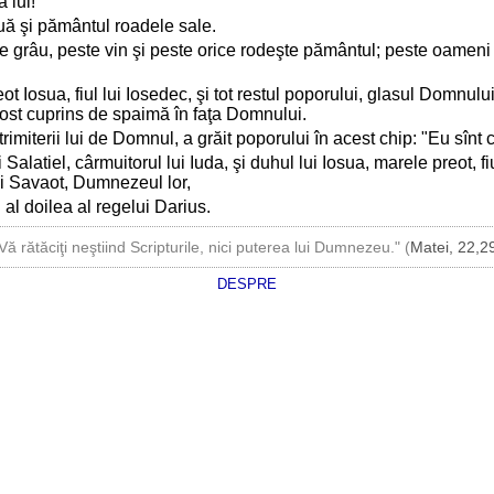
 lui!
uă şi pământul roadele sale.
 grâu, peste vin şi peste orice rodeşte pământul; peste oameni 
preot Iosua, fiul lui Iosedec, şi tot restul poporului, glasul Domn
 fost cuprins de spaimă în faţa Domnului.
imiterii lui de Domnul, a grăit poporului în acest chip: "Eu sînt 
 Salatiel, cârmuitorul lui Iuda, şi duhul lui Iosua, marele preot, 
ui Savaot, Dumnezeul lor,
 al doilea al regelui Darius.
Vă rătăciţi neştiind Scripturile, nici puterea lui Dumnezeu." (
Matei, 22,2
DESPRE