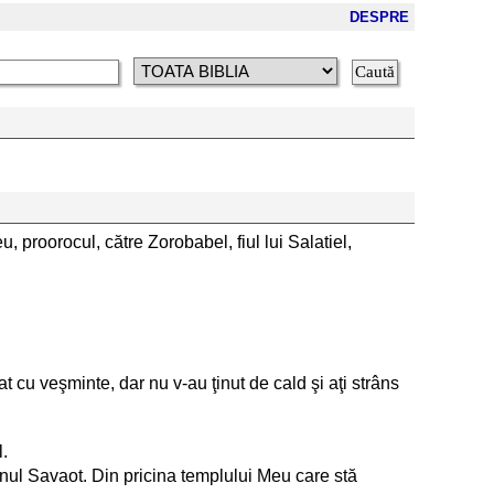
DESPRE
u, proorocul, către Zorobabel, fiul lui Salatiel,
cat cu veşminte, dar nu v-au ţinut de cald şi aţi strâns
l.
Domnul Savaot. Din pricina templului Meu care stă