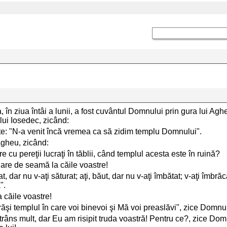
, în ziua întâi a lunii, a fost cuvântul Domnului prin gura lui Aghe
 lui Iosedec, zicând:
e: "N-a venit încă vremea ca să zidim templu Domnului".
Agheu, zicând:
re cu pereţii lucraţi în tăblii, când templul acesta este în ruină?
gare de seamă la căile voastre!
, dar nu v-aţi săturat; aţi, băut, dar nu v-aţi îmbătat; v-aţi îmbră
".
 căile voastre!
răşi templul în care voi binevoi şi Mă voi preaslăvi", zice Domnu
ţi strâns mult, dar Eu am risipit truda voastră! Pentru ce?, zice 