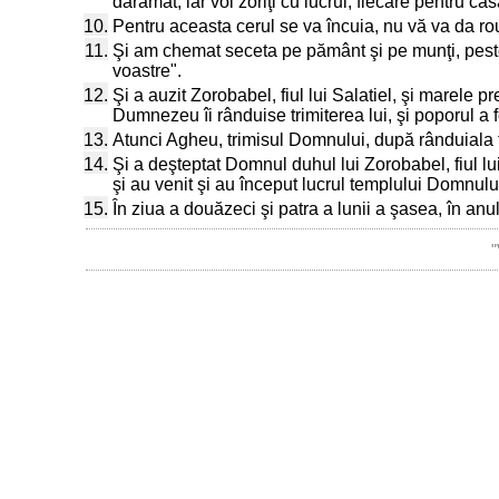
dărâmat, iar voi zoriţi cu lucrul, fiecare pentru casa
10.
Pentru aceasta cerul se va încuia, nu vă va da ro
11.
Şi am chemat seceta pe pământ şi pe munţi, peste
voastre".
12.
Şi a auzit Zorobabel, fiul lui Salatiel, şi marele 
Dumnezeu îi rânduise trimiterea lui, şi poporul a
13.
Atunci Agheu, trimisul Domnului, după rânduiala tr
14.
Şi a deşteptat Domnul duhul lui Zorobabel, fiul lui
şi au venit şi au început lucrul templului Domnul
15.
În ziua a douăzeci şi patra a lunii a şasea, în anul
"