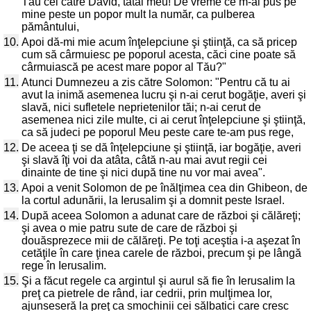
Tău cel către David, tatăl meu! De vreme ce m-ai pus pe
mine peste un popor mult la număr, ca pulberea
pământului,
10.
Apoi dă-mi mie acum înţelepciune şi ştiinţă, ca să pricep
cum să cârmuiesc pe poporul acesta, căci cine poate să
cârmuiască pe acest mare popor al Tău?"
11.
Atunci Dumnezeu a zis către Solomon: "Pentru că tu ai
avut la inimă asemenea lucru şi n-ai cerut bogăţie, averi şi
slavă, nici sufletele neprietenilor tăi; n-ai cerut de
asemenea nici zile multe, ci ai cerut înţelepciune şi ştiinţă,
ca să judeci pe poporul Meu peste care te-am pus rege,
12.
De aceea ţi se dă înţelepciune şi ştiinţă, iar bogăţie, averi
şi slavă îţi voi da atâta, câtă n-au mai avut regii cei
dinainte de tine şi nici după tine nu vor mai avea".
13.
Apoi a venit Solomon de pe înălţimea cea din Ghibeon, de
la cortul adunării, la Ierusalim şi a domnit peste Israel.
14.
După aceea Solomon a adunat care de război şi călăreţi;
şi avea o mie patru sute de care de război şi
douăsprezece mii de călăreţi. Pe toţi aceştia i-a aşezat în
cetăţile în care ţinea carele de război, precum şi pe lângă
rege în Ierusalim.
15.
Şi a făcut regele ca argintul şi aurul să fie în Ierusalim la
preţ ca pietrele de rând, iar cedrii, prin mulţimea lor,
ajunseseră la preţ ca smochinii cei sălbatici care cresc