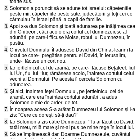
foarte sus.
2.
Solomon a poruncit să se adune tot Israelul: căpeteniile
peste mii, căpeteniile peste sute, judecătorii şi toţi cei ce
cârmuiau în Israel până la capii de familie.
3.
Apoi s-a dus Solomon şi toată adunarea pe înălţimea cea
din Ghibeon, căci acolo era cortul cel dumnezeiesc al
adunării pe care-l făcuse Moise, robul lui Dumnezeu, în
pustiu.
4.
Chivotul Domnului îl adusese David din Chiriat-Iearim la
locul pe care-l pregătise pentru el David, în Ierusalim,
unde-i făcuse un cort nou.
5.
Iar jertfelnicul cel de aramă, pe care-l făcuse Beţaleel, fiul
lui Uri, fiul lui Hur, rămăsese acolo, înaintea cortului celui
vechi al Domnului. Pe acesta îl cerceta Solomon cu
adunarea.
6.
Şi aici, înaintea feţei Domnului, pe jertfelnicul cel de
aramă, care era înaintea cortului adunării, a adus
Solomon o mie de arderi de tot.
7.
În noaptea aceea S-a arătat Dumnezeu lui Solomon şi i-a
zis: "Cere ce doreşti să-ţi dau?"
8.
Iar Solomon a zis către Dumnezeu: "Tu ai făcut cu David,
tatăl meu, milă mare şi m-ai pus pe mine rege în locul lui.
9.
Să se împlinească dar, Doamne Dumnezeule, cuvântul