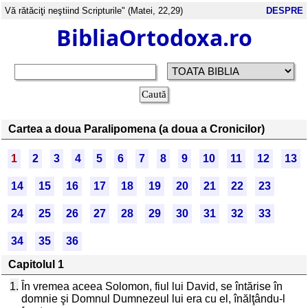
Vă rătăciţi neştiind Scripturile" (Matei, 22,29)
DESPRE
BibliaOrtodoxa.ro
Cartea a doua Paralipomena (a doua a Cronicilor)
1
2
3
4
5
6
7
8
9
10
11
12
13
14
15
16
17
18
19
20
21
22
23
24
25
26
27
28
29
30
31
32
33
34
35
36
Capitolul 1
1.
În vremea aceea Solomon, fiul lui David, se întărise în
domnie şi Domnul Dumnezeul lui era cu el, înălţându-l