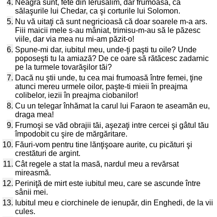
4.
Neagră sunt, fete din Ierusalim, dar frumoasă, ca
sălaşurile lui Chedar, ca şi corturile lui Solomon.
5.
Nu vă uitaţi că sunt negricioasă că doar soarele m-a ars.
Fiii maicii mele s-au mâniat, trimisu-m-au să le păzesc
viile, dar via mea nu mi-am păzit-o!
6.
Spune-mi dar, iubitul meu, unde-ţi paşti tu oile? Unde
poposeşti tu la amiază? De ce oare să rătăcesc zadarnic
pe la turmele tovarăşilor tăi?
7.
Dacă nu ştii unde, tu cea mai frumoasă între femei, ţine
atunci mereu urmele oilor, paşte-ti mieii în preajma
colibelor, iezii în preajma ciobanilor!
8.
Cu un telegar înhămat la carul lui Faraon te aseamăn eu,
draga mea!
9.
Frumoşi se văd obrajii tăi, aşezaţi intre cercei şi gâtul tău
împodobit cu şire de mărgăritare.
10.
Făuri-vom pentru tine lănţişoare aurite, cu picături şi
crestături de argint.
11.
Cât regele a stat la masă, nardul meu a revărsat
mireasmă.
12.
Periniţă de mirt este iubitul meu, care se ascunde între
sânii mei.
13.
Iubitul meu e ciorchinele de ienupăr, din Enghedi, de la vii
cules.