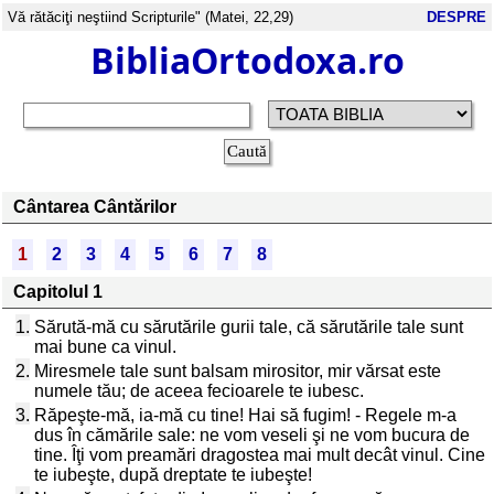
Vă rătăciţi neştiind Scripturile" (Matei, 22,29)
DESPRE
BibliaOrtodoxa.ro
Cântarea Cântărilor
1
2
3
4
5
6
7
8
Capitolul 1
1.
Sărută-mă cu sărutările gurii tale, că sărutările tale sunt
mai bune ca vinul.
2.
Miresmele tale sunt balsam mirositor, mir vărsat este
numele tău; de aceea fecioarele te iubesc.
3.
Răpeşte-mă, ia-mă cu tine! Hai să fugim! - Regele m-a
dus în cămările sale: ne vom veseli şi ne vom bucura de
tine. Îţi vom preamări dragostea mai mult decât vinul. Cine
te iubeşte, după dreptate te iubeşte!