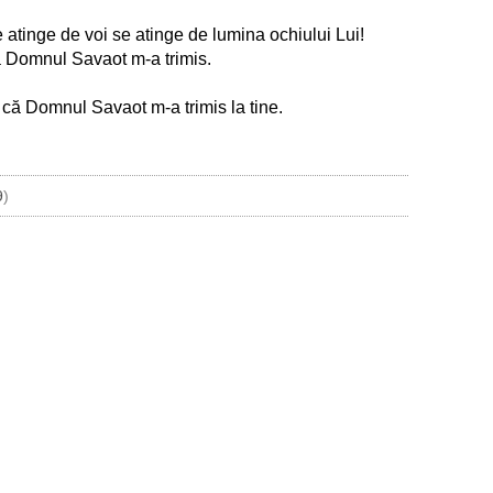
 atinge de voi se atinge de lumina ochiului Lui!
că Domnul Savaot m-a trimis.
ii că Domnul Savaot m-a trimis la tine.
9
)