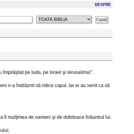
DESPRE
împrăştiat pe Iuda, pe Israel şi Ierusalimul".
ni n-a îndrăznit să ridice capul. Iar ei au venit ca să
 va fi mulţimea de oameni şi de dobitoace înăuntrul lui.
ului;