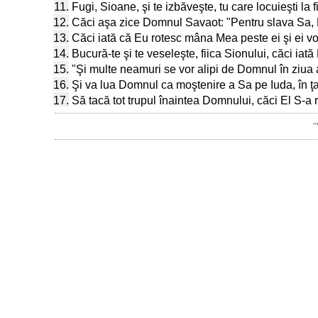
11.
Fugi, Sioane, şi te izbăveşte, tu care locuieşti la f
12.
Căci aşa zice Domnul Savaot: "Pentru slava Sa, El 
13.
Căci iată că Eu rotesc mâna Mea peste ei şi ei vor
14.
Bucură-te şi te veseleşte, fiica Sionului, căci iat
15.
"Şi multe neamuri se vor alipi de Domnul în ziua ac
16.
Şi va lua Domnul ca moştenire a Sa pe Iuda, în ţar
17.
Să tacă tot trupul înaintea Domnului, căci El S-a r
"