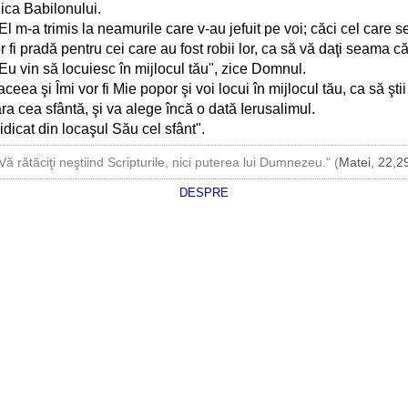
iica Babilonului.
m-a trimis la neamurile care v-au jefuit pe voi; căci cel care se
 fi pradă pentru cei care au fost robii lor, ca să vă daţi seama 
ă Eu vin să locuiesc în mijlocul tău", zice Domnul.
eea şi Îmi vor fi Mie popor şi voi locui în mijlocul tău, ca să şt
a cea sfântă, şi va alege încă o dată Ierusalimul.
idicat din locaşul Său cel sfânt".
Vă rătăciţi neştiind Scripturile, nici puterea lui Dumnezeu." (
Matei, 22,2
DESPRE