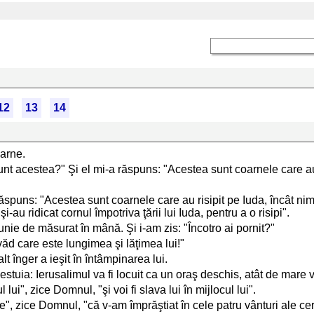
12
13
14
oarne.
nt acestea?" Şi el mi-a răspuns: "Acestea sunt coarnele care au 
ăspuns: "Acestea sunt coarnele care au risipit pe Iuda, încât nime
u ridicat cornul împotriva ţării lui Iuda, pentru a o risipi".
funie de măsurat în mână. Şi i-am zis: "Încotro ai pornit?"
ăd care este lungimea şi lăţimea lui!"
lt înger a ieşit în întâmpinarea lui.
cestuia: Ierusalimul va fi locuit ca un oraş deschis, atât de mare
 lui", zice Domnul, "şi voi fi slava lui în mijlocul lui".
te", zice Domnul, "că v-am împrăştiat în cele patru vânturi ale cer