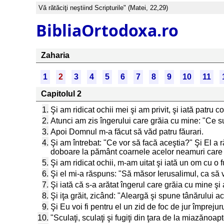
Vă rătăciţi neştiind Scripturile" (Matei, 22,29)
BibliaOrtodoxa.ro
Zaharia
1
2
3
4
5
6
7
8
9
10
11
Capitolul 2
1.
Şi am ridicat ochii mei şi am privit, şi iată patru c
2.
Atunci am zis îngerului care grăia cu mine: "Ce su
3.
Apoi Domnul m-a făcut să văd patru făurari.
4.
Şi am întrebat: "Ce vor să facă aceştia?" Şi El a r
doboare la pământ coarnele acelor neamuri care şi-a
5.
Şi am ridicat ochii, m-am uitat şi iată un om cu o 
6.
Şi el mi-a răspuns: "Să măsor Ierusalimul, ca să v
7.
Şi iată că s-a arătat îngerul care grăia cu mine şi a
8.
Şi iţa grăit, zicând: "Aleargă şi spune tânărului a
9.
Şi Eu voi fi pentru el un zid de foc de jur împrejurul
10.
"Sculaţi, sculaţi şi fugiţi din ţara de la miazănoap