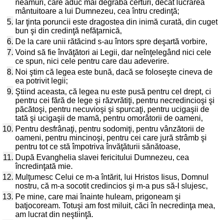
neamuri, care aduc mai degrabă certuri, decât lucrarea
mântuitoare a lui Dumnezeu, cea întru credinţă;
5.
Iar ţinta poruncii este dragostea din inimă curată, din cuget
bun şi din credinţă nefăţarnică,
6.
De la care unii rătăcind s-au întors spre deşartă vorbire,
7.
Voind să fie învăţători ai Legii, dar neînţelegând nici cele
ce spun, nici cele pentru care dau adeverire.
8.
Noi ştim că legea este bună, dacă se foloseşte cineva de
ea potrivit legii;
9.
Ştiind aceasta, că legea nu este pusă pentru cel drept, ci
pentru cei fără de lege şi răzvrătiţi, pentru necredincioşi şi
păcătoşi, pentru necuvioşi şi spurcaţi, pentru ucigaşii de
tată şi ucigaşii de mamă, pentru omorâtorii de oameni,
10.
Pentru desfrânaţi, pentru sodomiţi, pentru vânzătorii de
oameni, pentru mincinoşi, pentru cei care jură strâmb şi
pentru tot ce stă împotriva învăţăturii sănătoase,
11.
După Evanghelia slavei fericitului Dumnezeu, cea
încredinţată mie.
12.
Mulţumesc Celui ce m-a întărit, lui Hristos Iisus, Domnul
nostru, că m-a socotit credincios şi m-a pus să-I slujesc,
13.
Pe mine, care mai înainte huleam, prigoneam şi
batjocoream. Totuşi am fost miluit, căci în necredinţa mea,
am lucrat din neştiinţă.