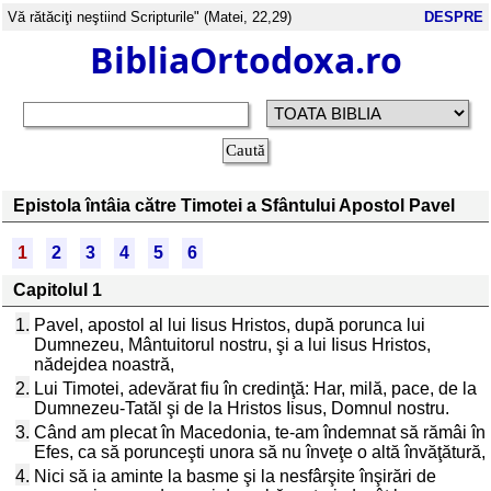
Vă rătăciţi neştiind Scripturile" (Matei, 22,29)
DESPRE
BibliaOrtodoxa.ro
Epistola întâia către Timotei a Sfântului Apostol Pavel
1
2
3
4
5
6
Capitolul 1
1.
Pavel, apostol al lui Iisus Hristos, după porunca lui
Dumnezeu, Mântuitorul nostru, şi a lui Iisus Hristos,
nădejdea noastră,
2.
Lui Timotei, adevărat fiu în credinţă: Har, milă, pace, de la
Dumnezeu-Tatăl şi de la Hristos Iisus, Domnul nostru.
3.
Când am plecat în Macedonia, te-am îndemnat să rămâi în
Efes, ca să porunceşti unora să nu înveţe o altă învăţătură,
4.
Nici să ia aminte la basme şi la nesfârşite înşirări de